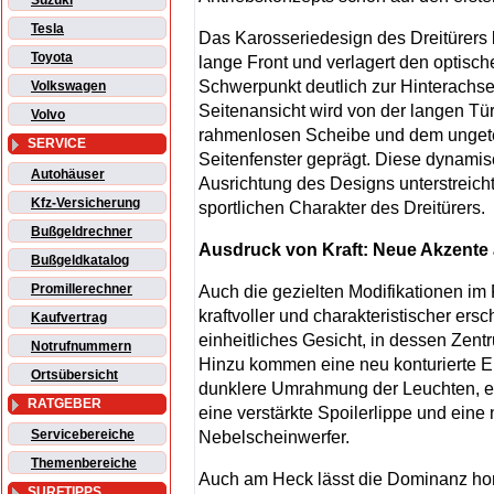
Suzuki
Tesla
Das Karosseriedesign des Dreitürers 
Toyota
lange Front und verlagert den optisch
Schwerpunkt deutlich zur Hinterachse
Volkswagen
Seitenansicht wird von der langen Tür 
Volvo
rahmenlosen Scheibe und dem ungetei
SERVICE
Seitenfenster geprägt. Diese dynami
Autohäuser
Ausrichtung des Designs unterstreich
Kfz-Versicherung
sportlichen Charakter des Dreitürers.
Bußgeldrechner
Ausdruck von Kraft: Neue Akzente
Bußgeldkatalog
Promillerechner
Auch die gezielten Modifikationen i
kraftvoller und charakteristischer ersc
Kaufvertrag
einheitliches Gesicht, in dessen Zent
Notrufnummern
Hinzu kommen eine neu konturierte Ei
Ortsübersicht
dunklere Umrahmung der Leuchten, ein
RATGEBER
eine verstärkte Spoilerlippe und eine 
Servicebereiche
Nebelscheinwerfer.
Themenbereiche
Auch am Heck lässt die Dominanz hor
SURFTIPPS