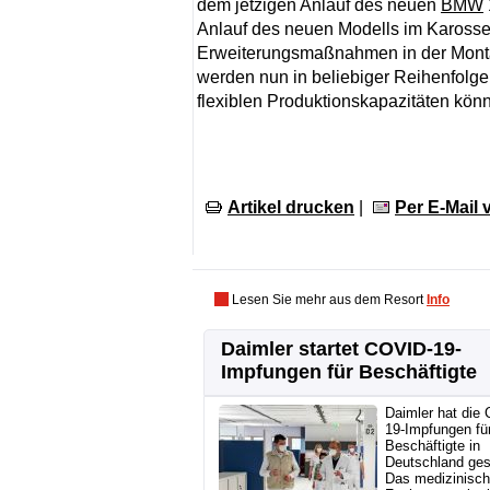
dem jetzigen Anlauf des neuen
BMW
Anlauf des neuen Modells im Karosseri
Erweiterungsmaßnahmen in der Montag
werden nun in beliebiger Reihenfolg
flexiblen Produktionskapazitäten kön
Artikel drucken
|
Per E-Mail
Lesen Sie mehr aus dem Resort
Info
Daimler startet COVID-19-
Impfungen für Beschäftigte
Daimler hat die
19-Impfungen fü
Beschäftigte in
Deutschland gest
Das medizinisc