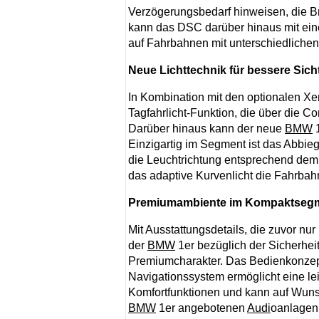
Verzögerungsbedarf hinweisen, die Br
kann das DSC darüber hinaus mit ei
auf Fahrbahnen mit unterschiedlichen 
Neue Lichttechnik für bessere Sic
In Kombination mit den optionalen X
Tagfahrlicht-Funktion, die über die C
Darüber hinaus kann der neue
BMW
1
Einzigartig im Segment ist das Abbie
die Leuchtrichtung entsprechend dem
das adaptive Kurvenlicht die Fahrbah
Premiumambiente im Kompaktseg
Mit Ausstattungsdetails, die zuvor nu
der
BMW
1er bezüglich der Sicherhei
Premiumcharakter. Das Bedienkonzept
Navigationssystem ermöglicht eine le
Komfortfunktionen und kann auf Wuns
BMW
1er angebotenen
Audi
oanlagen