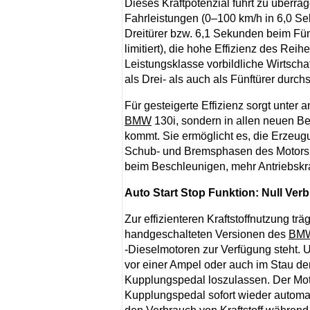
Dieses Kraftpotenzial führt zu überr
Fahrleistungen (0–100 km/h in 6,0 S
Dreitürer bzw. 6,1 Sekunden beim Fün
limitiert), die hohe Effizienz des Rei
Leistungsklasse vorbildliche Wirtschaf
als Drei- als auch als Fünftürer durchs
Für gesteigerte Effizienz sorgt unter
BMW
130i, sondern in allen neuen B
kommt. Sie ermöglicht es, die Erzeugu
Schub- und Bremsphasen des Motors z
beim Beschleunigen, mehr Antriebskr
Auto Start Stop Funktion: Null Ver
Zur effizienteren Kraftstoffnutzung trä
handgeschalteten Versionen des
BM
-Dieselmotoren zur Verfügung steht. 
vor einer Ampel oder auch im Stau de
Kupplungspedal loszulassen. Der Motor
Kupplungspedal sofort wieder automati