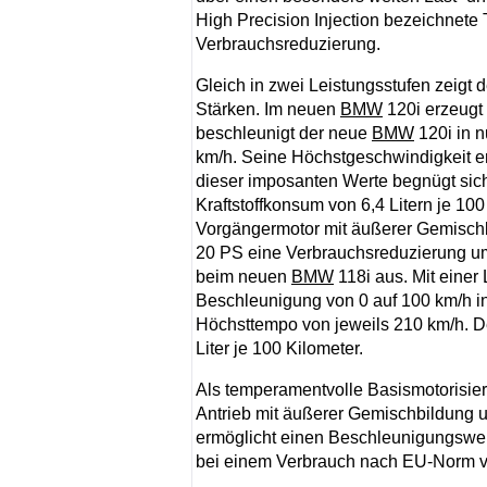
High Precision Injection bezeichnete 
Verbrauchsreduzierung.
Gleich in zwei Leistungsstufen zeigt 
Stärken. Im neuen
BMW
120i erzeugt 
beschleunigt der neue
BMW
120i in n
km/h. Seine Höchstgeschwindigkeit err
dieser imposanten Werte begnügt sic
Kraftstoffkonsum von 6,4 Litern je 10
Vorgängermotor mit äußerer Gemischb
20 PS eine Verbrauchsreduzierung um k
beim neuen
BMW
118i aus. Mit einer
Beschleunigung von 0 auf 100 km/h in
Höchsttempo von jeweils 210 km/h. Der
Liter je 100 Kilometer.
Als temperamentvolle Basismotorisieru
Antrieb mit äußerer Gemischbildung 
ermöglicht einen Beschleunigungswe
bei einem Verbrauch nach EU-Norm von