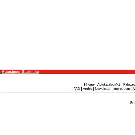
Autosieger-Startseite
[
|
|
Home
Autokatalog A-Z
Fahrze
[
|
|
|
|
FAQ
Archiv
Newsletter
Impressum
A
Se