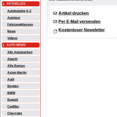
AKTUELLES
Autokatalog A-Z
Artikel drucken
Autotest
Per E-Mail versenden
Fahrzeugklassen
Kostenloser Newsletter
News
Videos
AUTO NEWS
Alle Automarken
Abarth
Alfa Romeo
Aston Martin
Audi
Bentley
BMW
Bugatti
Cadillac
Chevrolet