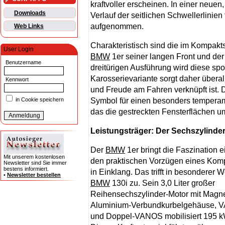
kraftvoller erscheinen. In einer neue
Downloads
Verlauf der seitlichen Schwellerlinien
aufgenommen.
Web Links
Charakteristisch sind die im Kompakt
User Login
BMW
1er seiner langen Front und der 
Benutzername
dreitürigen Ausführung wird diese spo
Karosserievariante sorgt daher überall
Kennwort
und Freude am Fahren verknüpft ist. 
Symbol für einen besonders temperame
in Cookie speichern
das die gestreckten Fensterflächen um
Leistungsträger: Der Sechszylinde
Der
BMW
1er bringt die Faszination 
Mit unserem kostenlosen
den praktischen Vorzügen eines Kom
Newsletter sind Sie immer
bestens informiert.
in Einklang. Das trifft in besonderer 
•
Newsletter bestellen
BMW
130i zu. Sein 3,0 Liter großer
Reihensechszylinder-Motor mit Magn
Aluminium-Verbundkurbelgehäuse,
und Doppel-VANOS mobilisiert 195 k