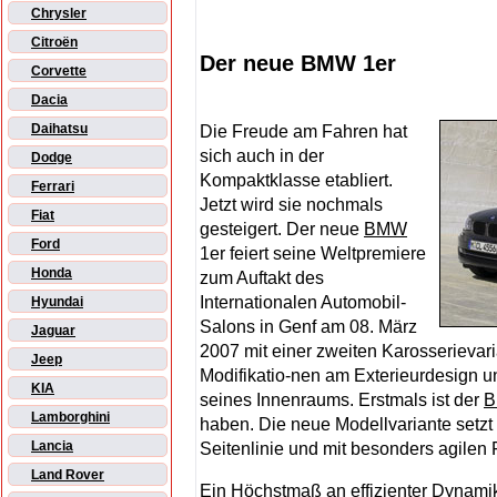
Chrysler
Citroën
Der neue BMW 1er
Corvette
Dacia
Daihatsu
Die Freude am Fahren hat
sich auch in der
Dodge
Kompaktklasse etabliert.
Ferrari
Jetzt wird sie nochmals
Fiat
gesteigert. Der neue
BMW
Ford
1er feiert seine Weltpremiere
Honda
zum Auftakt des
Internationalen Automobil-
Hyundai
Salons in Genf am 08. März
Jaguar
2007 mit einer zweiten Karosserievar
Jeep
Modifikatio-nen am Exterieurdesign un
KIA
seines Innenraums. Erstmals ist der
Lamborghini
haben. Die neue Modellvariante setzt s
Lancia
Seitenlinie und mit besonders agilen
Land Rover
Ein Höchstmaß an effizienter Dynamik