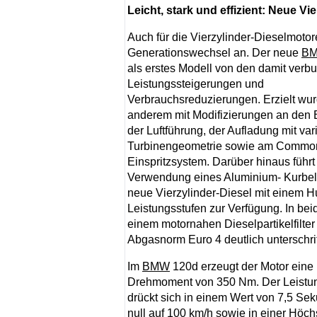
Leicht, stark und effizient: Neue V
Auch für die Vierzylinder-Dieselmotor
Generationswechsel an. Der neue
B
als erstes Modell von den damit ver
Leistungssteigerungen und
Verbrauchsreduzierungen. Erzielt wur
anderem mit Modifizierungen an den
der Luftführung, der Aufladung mit var
Turbinengeometrie sowie am Common
Einspritzsystem. Darüber hinaus führt
Verwendung eines Aluminium- Kurbel
neue Vierzylinder-Diesel mit einem Hu
Leistungsstufen zur Verfügung. In bei
einem motornahen Dieselpartikelfilte
Abgasnorm Euro 4 deutlich unterschri
Im
BMW
120d erzeugt der Motor eine
Drehmoment von 350 Nm. Der Leistu
drückt sich in einem Wert von 7,5 Se
null auf 100 km/h sowie in einer Höc