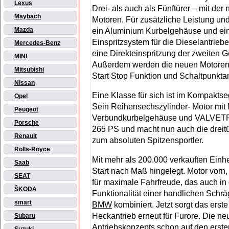
Lexus
Drei- als auch als Fünftürer – mit der
Maybach
Motoren. Für zusätzliche Leistung und 
Mazda
ein Aluminium Kurbelgehäuse und e
Einspritzsystem für die Dieselantriebe
Mercedes-Benz
eine Direkteinspritzung der zweiten G
MINI
Außerdem werden die neuen Motoren 
Mitsubishi
Start Stop Funktion und Schaltpunkta
Nissan
Eine Klasse für sich ist im Kompakts
Opel
Sein Reihensechszylinder- Motor mi
Peugeot
Verbundkurbelgehäuse und VALVETRO
Porsche
265 PS und macht nun auch die dreit
Renault
zum absoluten Spitzensportler.
Rolls-Royce
Mit mehr als 200.000 verkauften Einhe
Saab
Start nach Maß hingelegt. Motor vorn,
SEAT
für maximale Fahrfreude, das auch in 
ŠKODA
Funktionalität einer handlichen Schr
smart
BMW
kombiniert. Jetzt sorgt das ers
Heckantrieb erneut für Furore. Die ne
Subaru
Antriebskonzepts schon auf den ersten