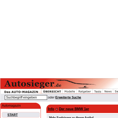
oder
Erweiterte Suche
Automagazin
Info
Der neue BMW 1er
START
Mehr Funktionen zu diesem Artikel