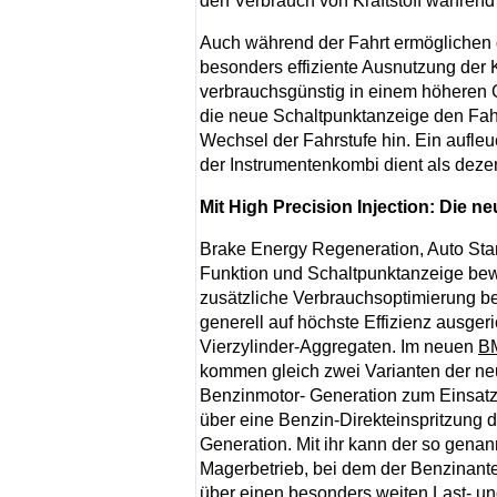
den Verbrauch von Kraftstoff während
Auch während der Fahrt ermöglichen 
besonders effiziente Ausnutzung der K
verbrauchsgünstig in einem höheren G
die neue Schaltpunktanzeige den Fahr
Wechsel der Fahrstufe hin. Ein aufle
der Instrumentenkombi dient als deze
Mit High Precision Injection: Die 
Brake Energy Regeneration, Auto Star
Funktion und Schaltpunktanzeige bew
zusätzliche Verbrauchsoptimierung be
generell auf höchste Effizienz ausger
Vierzylinder-Aggregaten. Im neuen
B
kommen gleich zwei Varianten der n
Benzinmotor- Generation zum Einsatz
über eine Benzin-Direkteinspritzung 
Generation. Mit ihr kann der so genan
Magerbetrieb, bei dem der Benzinantei
über einen besonders weiten Last- un