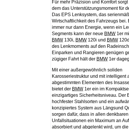
Für mehr Präzision und Komfort sorgt
dem das Unterstützungsmoment für de
Das EPS Lenksystem, das serienmäßig 
Wirtschaftlichkeit des Fahrzeugs bei
immer nur dann Energie, wenn ein Len
Segments kann der neue
BMW
1er mi
BMW
130i,
BMW
120i und
BMW
120d 
des Lenkmoments auf den Radeinschl
Einparken und Rangieren genügen g
zügiger Fahrt hält der
BMW
1er dageg
Mit einer außergewöhnlich soliden
Karosseriestruktur und mit intelligent
abgestimmten Elementen des Insass
bietet der
BMW
1er ein im Kompakts
einzigartiges Sicherheitsniveau. Der 
hochfester Stahlsorten und ein aufwä
konzipiertes System aus Längsund Q
sorgen dafür, dass in allen denkbaren
Unfallsituationen ein Maximum an Auf
absorbiert und abgelenkt wird, um die 