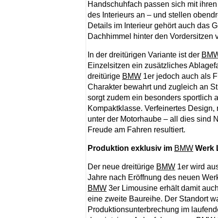
Handschuhfach passen sich mit ihren 
des Interieurs an – und stellen oben
Details im Interieur gehört auch das
Dachhimmel hinter den Vordersitzen v
In der dreitürigen Variante ist der
BM
Einzelsitzen ein zusätzliches Ablagef
dreitürige
BMW
1er jedoch auch als F
Charakter bewahrt und zugleich an St
sorgt zudem ein besonders sportlich a
Kompaktklasse. Verfeinertes Design, m
unter der Motorhaube – all dies sin
Freude am Fahren resultiert.
Produktion exklusiv im
BMW
Werk L
Der neue dreitürige
BMW
1er wird au
Jahre nach Eröffnung des neuen Werk
BMW
3er Limousine erhält damit auch
eine zweite Baureihe. Der Standort w
Produktionsunterbrechung im laufenden