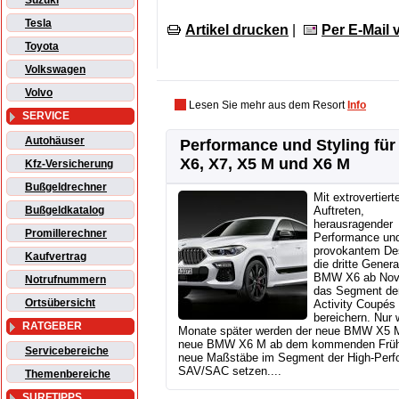
Suzuki
Tesla
Artikel drucken
|
Per E-Mail
Toyota
Volkswagen
Volvo
Lesen Sie mehr aus dem Resort
Info
SERVICE
Autohäuser
Performance und Styling fü
X6, X7, X5 M und X6 M
Kfz-Versicherung
Bußgeldrechner
Mit extrovertier
Bußgeldkatalog
Auftreten,
herausragender
Promillerechner
Performance un
provokantem Des
Kaufvertrag
die dritte Gener
BMW X6 ab No
Notrufnummern
das Segment de
Ortsübersicht
Activity Coupés
bereichern. Nur 
RATGEBER
Monate später werden der neue BMW X5 M
neue BMW X6 M ab dem kommenden Früh
Servicebereiche
neue Maßstäbe im Segment der High-Perf
SAV/SAC setzen....
Themenbereiche
SURFTIPPS