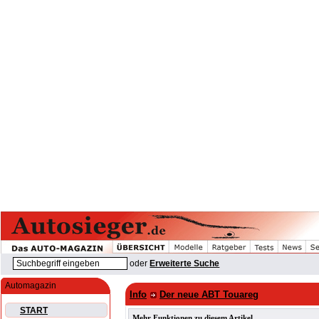
oder
Erweiterte Suche
Automagazin
Info
Der neue ABT Touareg
START
Mehr Funktionen zu diesem Artikel