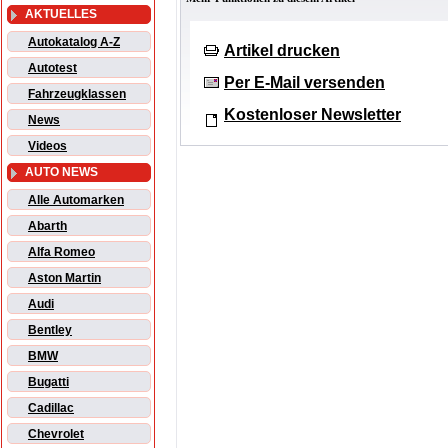
AKTUELLES
Autokatalog A-Z
Artikel drucken
Autotest
Per E-Mail versenden
Fahrzeugklassen
Kostenloser Newsletter
News
Videos
AUTO NEWS
Alle Automarken
Abarth
Alfa Romeo
Aston Martin
Audi
Bentley
BMW
Bugatti
Cadillac
Chevrolet