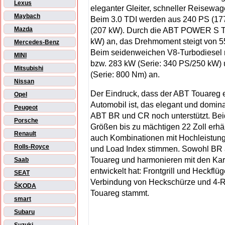
Lexus
eleganter Gleiter, schneller Reisewag
Maybach
Beim 3.0 TDI werden aus 240 PS (
Mazda
(207 kW). Durch die ABT POWER S Te
kW) an, das Drehmoment steigt von 
Mercedes-Benz
Beim seidenweichen V8-Turbodiesel m
MINI
bzw. 283 kW (Serie: 340 PS/250 kW)
Mitsubishi
(Serie: 800 Nm) an.
Nissan
Der Eindruck, dass der ABT Touareg 
Opel
Automobil ist, das elegant und domina
Peugeot
ABT BR und CR noch unterstützt. Bei
Porsche
Größen bis zu mächtigen 22 Zoll erhäl
Renault
auch Kombinationen mit Hochleistung
Rolls-Royce
und Load Index stimmen. Sowohl BR a
Touareg und harmonieren mit den Ka
Saab
entwickelt hat: Frontgrill und Heckflü
SEAT
Verbindung von Heckschürze und 4-R
ŠKODA
Touareg stammt.
smart
Subaru