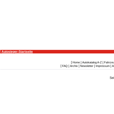
Autosieger-Startseite
[
|
|
Home
Autokatalog A-Z
Fahrze
[
|
|
|
|
FAQ
Archiv
Newsletter
Impressum
A
Se