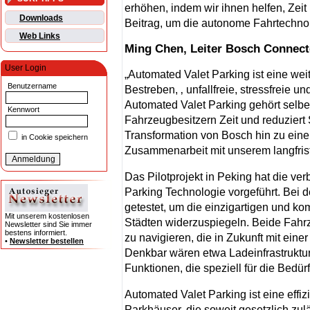
erhöhen, indem wir ihnen helfen, Zeit
Downloads
Beitrag, um die autonome Fahrtechno
Web Links
Ming Chen, Leiter Bosch Connect
User Login
„Automated Valet Parking ist eine we
Benutzername
Bestreben, ‚ unfallfreie, stressfreie un
Automated Valet Parking gehört selber
Kennwort
Fahrzeugbesitzern Zeit und reduziert S
Transformation von Bosch hin zu einem
in Cookie speichern
Zusammenarbeit mit unserem langfrist
Das Pilotprojekt in Peking hat die v
Parking Technologie vorgeführt. Bei 
getestet, um die einzigartigen und 
Mit unserem kostenlosen
Städten widerzuspiegeln. Beide Fahrz
Newsletter sind Sie immer
bestens informiert.
zu navigieren, die in Zukunft mit eine
•
Newsletter bestellen
Denkbar wären etwa Ladeinfrastrukt
Funktionen, die speziell für die Bedür
Automated Valet Parking ist eine effi
Parkhäuser, die soweit gesetzlich zuläs