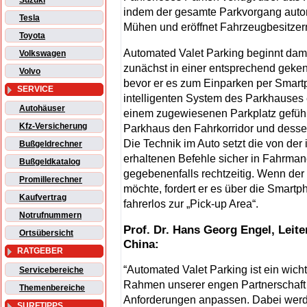
Suzuki
indem der gesamte Parkvorgang automa
Tesla
Mühen und eröffnet Fahrzeugbesitzer
Toyota
Automated Valet Parking beginnt dami
Volkswagen
zunächst in einer entsprechend gekenn
Volvo
bevor er es zum Einparken per Smart
SERVICE
intelligenten System des Parkhauses e
Autohäuser
einem zugewiesenen Parkplatz gefüh
Kfz-Versicherung
Parkhaus den Fahrkorridor und desse
Die Technik im Auto setzt die von der 
Bußgeldrechner
erhaltenen Befehle sicher in Fahrma
Bußgeldkatalog
gegebenenfalls rechtzeitig. Wenn der
Promillerechner
möchte, fordert er es über die Smart
Kaufvertrag
fahrerlos zur „Pick-up Area“.
Notrufnummern
Prof. Dr. Hans Georg Engel, Leit
Ortsübersicht
China:
RATGEBER
“Automated Valet Parking ist ein wic
Servicebereiche
Rahmen unserer engen Partnerschaft 
Themenbereiche
Anforderungen anpassen. Dabei werde
SURFTIPPS