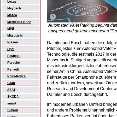
Lexus
Maybach
Mazda
Mercedes-Benz
Automated Valet Parking beginnt dam
MINI
entsprechend gekennzeichneten "Drop-
Mitsubishi
Daimler und Bosch haben die erfolgr
Nissan
Pilotprojektes zum Automated Valet 
Opel
Technologie, die erstmals 2017 in de
Peugeot
Museums in Stuttgart vorgestellt wurde
Porsche
des infrastrukturgestützten fahrerlose
Renault
seiner Art in China. Automated Valet 
Rolls-Royce
Fahrzeuge per Smartphone zu einem 
und zurückzuordern, soweit vor Ort ge
Saab
Research and Development Center wer
SEAT
Daimler und Bosch durchgeführt.
ŠKODA
smart
Im modernen urbanen Umfeld bringen
und andere Probleme Unannehmlichkei
Subaru
Fahrerloses Parken verfügt über das 