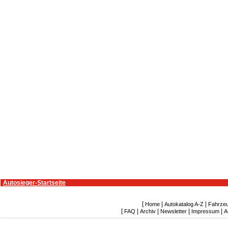
Autosieger-Startseite
[
|
|
Home
Autokatalog A-Z
Fahrze
[
|
|
|
|
FAQ
Archiv
Newsletter
Impressum
A