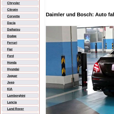
Chrysler
Citroën
Daimler und Bosch: Auto fa
Corvette
Dacia
Daihatsu
Dodge
Ferrari
Fiat
Ford
Honda
Hyundai
Jaguar
Jeep
KIA
Lamborghini
Lancia
Land Rover