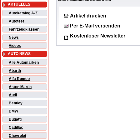
AKTUELLES
Autokatalog A-Z
Artikel drucken
Autotest
Per E-Mail versenden
Fahrzeugklassen
Kostenloser Newsletter
News
Videos
AUTO NEWS
Alle Automarken
Abarth
Alfa Romeo
Aston Martin
Audi
Bentley
BMW
Bugatti
Cadillac
Chevrolet