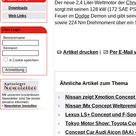
Der neue 2,4 Liter-Weltmotor der
Chry
Downloads
sorgt mit seinen 128 kW (172 SAE PS)
Feuer im
Dodge
Demon und gibt sein
Web Links
sowie 224 Nm Drehmoment über ein Se
User Login
Benutzername
Kennwort
Artikel drucken
|
Per E-Mail
in Cookie speichern
Ähnliche Artikel zum Thema
Mit unserem kostenlosen
Nissan zeigt Xmotion Concept 
Newsletter sind Sie immer
bestens informiert.
Nissan IMx Concept Weltpremi
•
Newsletter bestellen
Lexus LS+ Concept und F-Spo
Tokyo Motor Show: Toyota Con
Concept Car Audi Aicon (IAA) -