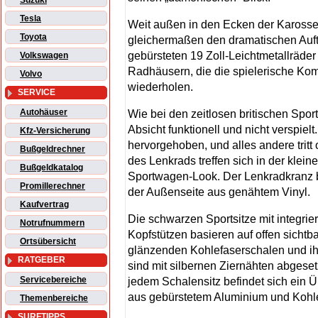
Suzuki
Tesla
Weit außen in den Ecken der Karosse
Toyota
gleichermaßen den dramatischen Auft
gebürsteten 19 Zoll-Leichtmetallräde
Volkswagen
Radhäusern, die die spielerische Ko
Volvo
wiederholen.
SERVICE
Autohäuser
Wie bei den zeitlosen britischen Spo
Absicht funktionell und nicht verspielt.
Kfz-Versicherung
hervorgehoben, und alles andere tritt
Bußgeldrechner
des Lenkrads treffen sich in der kle
Bußgeldkatalog
Sportwagen-Look. Der Lenkradkranz b
Promillerechner
der Außenseite aus genähtem Vinyl.
Kaufvertrag
Die schwarzen Sportsitze mit integrie
Notrufnummern
Kopfstützen basieren auf offen sichtba
Ortsübersicht
glänzenden Kohlefaserschalen und ihr
RATGEBER
sind mit silbernen Ziernähten abgesetz
Servicebereiche
jedem Schalensitz befindet sich ein Ü
aus gebürstetem Aluminium und Kohle
Themenbereiche
SURFTIPPS