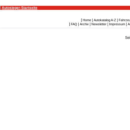
Autosieger-Startseite
[
|
|
Home
Autokatalog A-Z
Fahrze
[
|
|
|
|
FAQ
Archiv
Newsletter
Impressum
A
Se