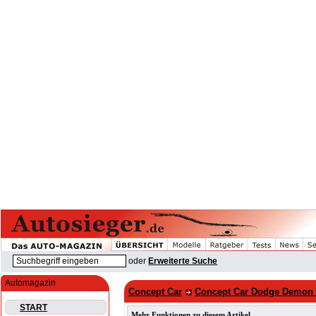
oder
Erweiterte Suche
Automagazin
Concept Car
Concept Car Dodge Demon R
START
Mehr Funktionen zu diesem Artikel