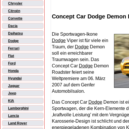
Chrysler
Citroën
Concept Car Dodge Demon R
Corvette
Dacia
Daihatsu
Die Sportwagen-Ikone
Dodge
Viper ist für viele ein
Dodge
Traum, der
Dodge
Demon
Ferrari
soll ein erreichbarer
Fiat
Traumwagen sein. Das
Ford
Concept Car
Dodge
Demon
Honda
Roadster feiert seine
Weltpremiere am 06. März
Hyundai
2007 auf dem Genfer
Jaguar
Automobilsalon.
Jeep
KIA
Das Concept Car
Dodge
Demon ist ei
Sportwagen, der die Kern-Elemente d
Lamborghini
‚kraftvolle Leistung’ mit dem Vergnüg
Lancia
Karosserie-Design ist schlicht und d
Land Rover
energiegeladenen Kombination von K