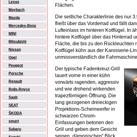
Lexus
Flächen.
Maybach
Die seitliche Charakterlinie des nur 3
Mazda
fließt über das Vorderrad und fällt d
Mercedes-Benz
Lufteinlass im hinteren Kotflügel. In 
MINI
hintere Kotflügel über das Hinterrad u
Mitsubishi
Fläche, die bis zu den Rückleuchten r
Nissan
Kotflügel kühn aus der Karosserie-Li
unmissverständlich die Fahrmaschine 
Opel
Peugeot
Der typische Fadenkreuz-Grill
Porsche
lauert vorne in einer kühn
Renault
vorwärts ragenden, aggressiv
und wie drohend wirkenden
Rolls-Royce
trapezförmigen Öffnung. Die
Saab
lang gezogenen dreieckigen
SEAT
Projektions-Scheinwerfer in
ŠKODA
schwarzen Chrom-
smart
Einfassungen betonen den
Grill und geben dem Gesicht
Subaru
seinen „dämonischen“ Blick.