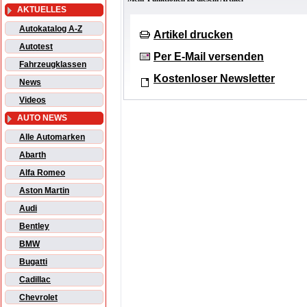
AKTUELLES
Autokatalog A-Z
Artikel drucken
Autotest
Per E-Mail versenden
Fahrzeugklassen
Kostenloser Newsletter
News
Videos
AUTO NEWS
Alle Automarken
Abarth
Alfa Romeo
Aston Martin
Audi
Bentley
BMW
Bugatti
Cadillac
Chevrolet