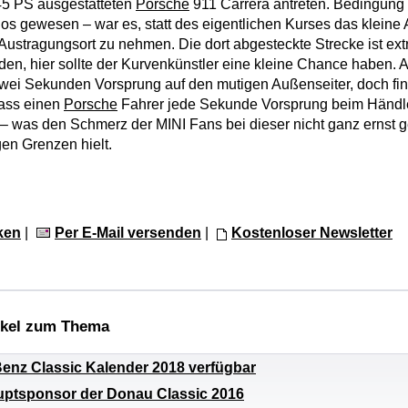
45 PS ausgestatteten
Porsche
911 Carrera antreten. Bedingung 
s gewesen – war es, statt des eigentlichen Kurses das kleine Ar
Austragungsort zu nehmen. Die dort abgesteckte Strecke ist ext
en, hier sollte der Kurvenkünstler eine kleine Chance haben. 
zwei Sekunden Vorsprung auf den mutigen Außenseiter, doch fi
dass einen
Porsche
Fahrer jede Sekunde Vorsprung beim Händle
 – was den Schmerz der MINI Fans bei dieser nicht ganz ernst 
en Grenzen hielt.
ken
|
Per E-Mail versenden
|
Kostenloser Newsletter
ikel zum Thema
enz Classic Kalender 2018 verfügbar
auptsponsor der Donau Classic 2016