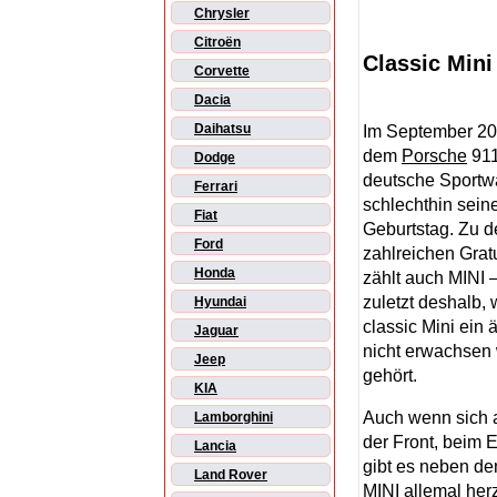
Chrysler
Citroën
Classic Mini
Corvette
Dacia
Daihatsu
Im September 201
dem
Porsche
911
Dodge
deutsche Sport
Ferrari
schlechthin sein
Fiat
Geburtstag. Zu d
Ford
zahlreichen Grat
Honda
zählt auch MINI –
zuletzt deshalb, 
Hyundai
classic Mini ein 
Jaguar
nicht erwachsen
Jeep
gehört.
KIA
Auch wenn sich a
Lamborghini
der Front, beim 
Lancia
gibt es neben de
Land Rover
MINI allemal her