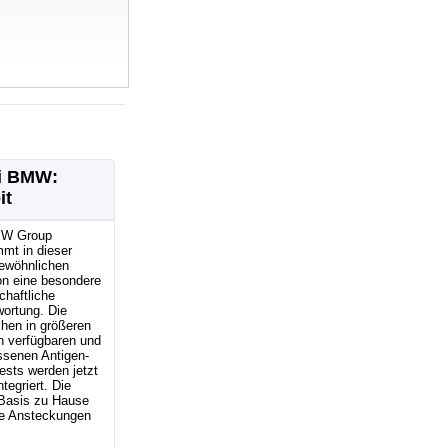
ei BMW:
it
MW Group
mt in dieser
ewöhnlichen
on eine besondere
chaftliche
ortung. Die
hen in größeren
 verfügbaren und
ssenen Antigen-
ests werden jetzt
ntegriert. Die
r Basis zu Hause
he Ansteckungen