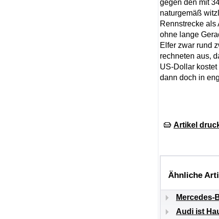
gegen den mit 3
naturgemäß witzlo
Rennstrecke als 
ohne lange Gerad
Elfer zwar rund 
rechneten aus, 
US-Dollar kostet
dann doch in eng
Artikel druc
Ähnliche Art
Mercedes-B
Audi ist H