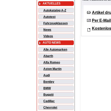
AKTUELLES
Autokatalog A-Z
Artikel d
Autotest
Per E-Mai
Fahrzeugklassen
Kostenlos
News
Videos
AUTO NEWS
Alle Automarken
Abarth
Alfa Romeo
Aston Martin
Audi
Bentley
BMW
Bugatti
Cadillac
Chevrolet