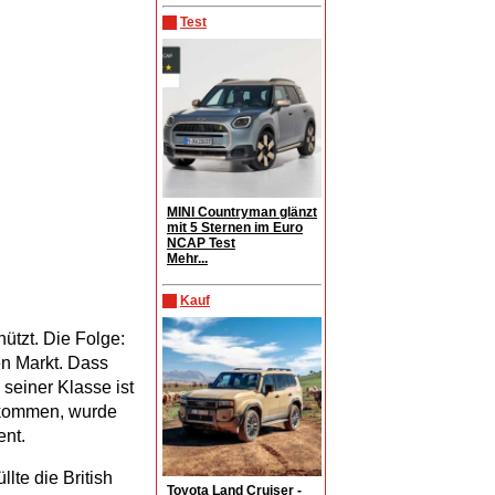
Test
MINI Countryman glänzt
mit 5 Sternen im Euro
NCAP Test
Mehr...
Kauf
ützt. Die Folge:
n Markt. Dass
seiner Klasse ist
ekommen, wurde
ent.
lte die British
Toyota Land Cruiser -