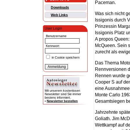
Paceman.
Downloads
Was sich nicht g
Web Links
Issigonis durch
Prinzessin Marg
User Login
Issigonis Platz 
Benutzername
A propos Queen:
McQueen. Sein sc
Kennwort
zurecht als ewig
in Cookie speichern
Das Thema Motor
Rennversionen da
Rennen wurde gew
Cooper S auf dem
eine Ausnahmeer
Mit unserem kostenlosen
Monte Carlo 1963 
Newsletter sind Sie immer
bestens informiert.
Gesamtsiegen bei
•
Newsletter bestellen
Jahrzehnte späte
Goliath. Jim McD
Wettkampf auf de