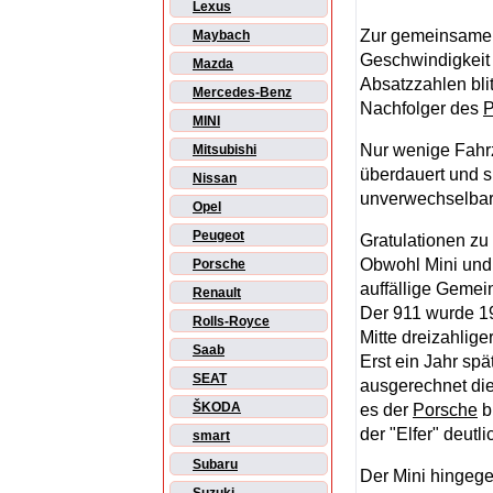
Lexus
Zur gemeinsamen 
Maybach
Geschwindigkeit
Mazda
Absatzzahlen bli
Mercedes-Benz
Nachfolger des
P
MINI
Nur wenige Fahr
Mitsubishi
überdauert und 
Nissan
unverwechselbar
Opel
Peugeot
Gratulationen zu
Obwohl Mini un
Porsche
auffällige Gemei
Renault
Der 911 wurde 1
Rolls-Royce
Mitte dreizahlig
Saab
Erst ein Jahr sp
SEAT
ausgerechnet die
ŠKODA
es der
Porsche
b
der "Elfer" deut
smart
Subaru
Der Mini hingegen