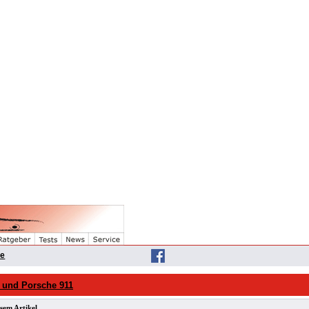
he
i und Porsche 911
sem Artikel