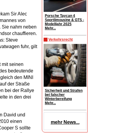
ekam Sir Alec
Porsche Taycan 4
Sportlimousine & GTS -
hemannes von
Modelljahr 2025
n. Sie nahm neben
Mehr...
dsor chauffieren.
Verkehrsrecht
s: Steve
atwagen fuhr, gilt
t mit seinen
jedes bedeutende
gleich den MINI
auf der Straße
n bei der Rallye
Sicherheit und Strafen
bei falscher
lte in den drei
Winterbereifung
Mehr...
en David und
2010 einen
mehr News...
ooper S sollte