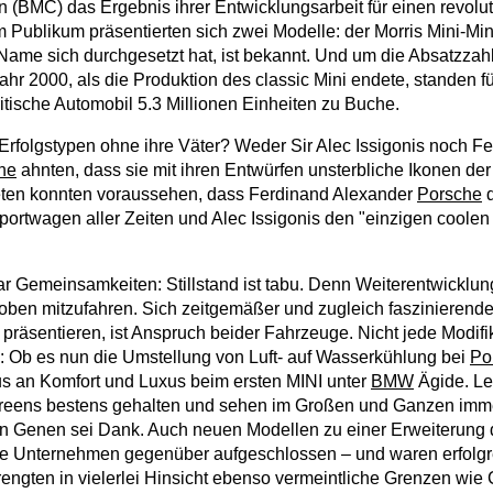
n (BMC) das Ergebnis ihrer Entwicklungsarbeit für einen revol
Publikum präsentierten sich zwei Modelle: der Morris Mini-Min
ame sich durchgesetzt hat, ist bekannt. Und um die Absatzzah
ahr 2000, als die Produktion des classic Mini endete, standen f
itische Automobil 5.3 Millionen Einheiten zu Buche.
rfolgstypen ohne ihre Väter? Weder Sir Alec Issigonis noch F
he
ahnten, dass sie mit ihren Entwürfen unsterbliche Ikonen der
heten konnten voraussehen, dass Ferdinand Alexander
Porsche
Sportwagen aller Zeiten und Alec Issigonis den "einzigen coole
r Gemeinsamkeiten: Stillstand ist tabu. Denn Weiterentwicklung
oben mitzufahren. Sich zeitgemäßer und zugleich faszinierender
präsentieren, ist Anspruch beider Fahrzeuge. Nicht jede Modifik
: Ob es nun die Umstellung von Luft- auf Wasserkühlung bei
Po
us an Komfort und Luxus beim ersten MINI unter
BMW
Ägide. Le
greens bestens gehalten und sehen im Großen und Ganzen imm
en Genen sei Dank. Auch neuen Modellen zu einer Erweiterung 
ide Unternehmen gegenüber aufgeschlossen – und waren erfolg
ngten in vielerlei Hinsicht ebenso vermeintliche Grenzen wi