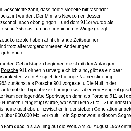
Geschichte zählt, dass beide Modelle mit rasender
 bekannt wurden. Der Mini als Newcomer, dessen
tzschnell nach oben gingen – und dem 911er wurde als
orsche
356 das Tempo ohnehin in die Wiege gelegt.
zeugkonzepte haben ähnlich lange Zeitspannen
sind trotz aller vorgenommenen Änderungen
 geblieben.
 runden Geburtstagen beginnen meist mit den Anfängen.
d
Porsche
911 ohnehin unvergleichlich sind, gibt es ein paar
nsamkeiten. Zum Beispiel die holprige Namensfindung.
963 zunächst als
Porsche
901 vorgestellt. Die Null in der
er automobiler Typenbezeichnungen war aber von
Peugeot
gesch
äter kam der legendäre Sportwagen dann als
Porsche
911 auf de
 Nummer 1 eingefügt wurde, war wohl kein Zufall. Zumindest in 
is heute geblieben. Inzwischen in der siebten Generation ang
lich über 800.000 Mal verkauft – ein Spitzenwert in diesem Segm
 kam quasi als Zwilling auf die Welt. Am 26. August 1959 enthül