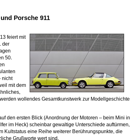
 und Porsche 911
3 feiert mit
 der
wagen
en 50.
en
ulanten
 nicht
weil mit dem
ähnliches,
 werden wollendes Gesamtkunstwerk zur Modellgeschichte
uf den ersten Blick (Anordnung der Motoren – beim Mini in
Elfer im Heck) scheinbar gewaltige Unterschiede auftürmen,
m Kultstatus eine Reihe weiterer Berührungspunkte, die
zliche Grußworte wert sind.