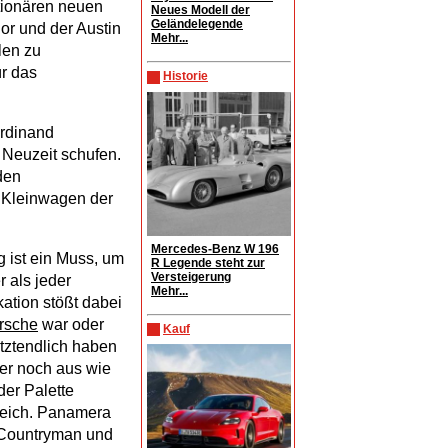
utionären neuen
Neues Modell der
Geländelegende
or und der Austin
Mehr...
len zu
ür das
Historie
erdinand
 Neuzeit schufen.
den
n Kleinwagen der
Mercedes-Benz W 196
 ist ein Muss, um
R Legende steht zur
Versteigerung
 als jeder
Mehr...
ation stößt dabei
rsche
war oder
Kauf
tztendlich haben
er noch aus wie
der Palette
reich. Panamera
e Countryman und