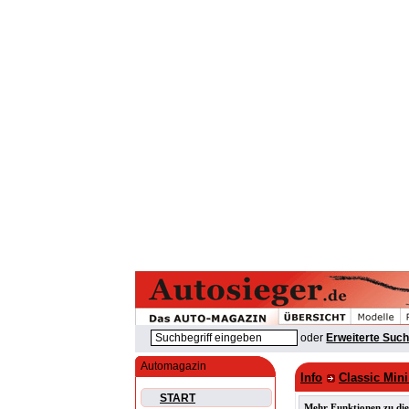
oder
Erweiterte Suc
Automagazin
Info
Classic Min
START
Mehr Funktionen zu die