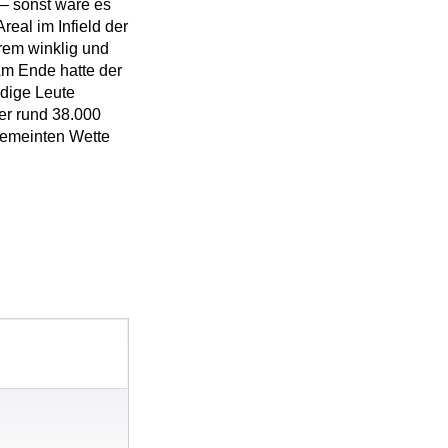
– sonst wäre es
eal im Infield der
rem winklig und
Am Ende hatte der
ndige Leute
r rund 38.000
gemeinten Wette