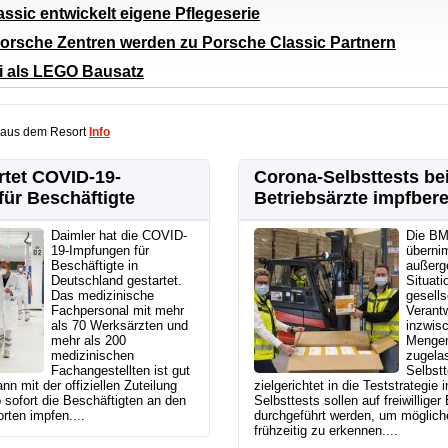
ssic entwickelt eigene Pflegeserie
orsche Zentren werden zu Porsche Classic Partnern
i als LEGO Bausatz
 aus dem Resort
Info
rtet COVID-19-
Corona-Selbsttests b
ür Beschäftigte
Betriebsärzte impfbere
Daimler hat die COVID-
Die B
19-Impfungen für
übernim
Beschäftigte in
außerg
Deutschland gestartet.
Situati
Das medizinische
gesells
Fachpersonal mit mehr
Verantw
als 70 Werksärzten und
inzwisc
mehr als 200
Mengen
medizinischen
zugela
Fachangestellten ist gut
Selbstt
nn mit der offiziellen Zuteilung
zielgerichtet in die Teststrategie i
 sofort die Beschäftigten an den
Selbsttests sollen auf freiwillige
rten impfen....
durchgeführt werden, um möglic
frühzeitig zu erkennen....