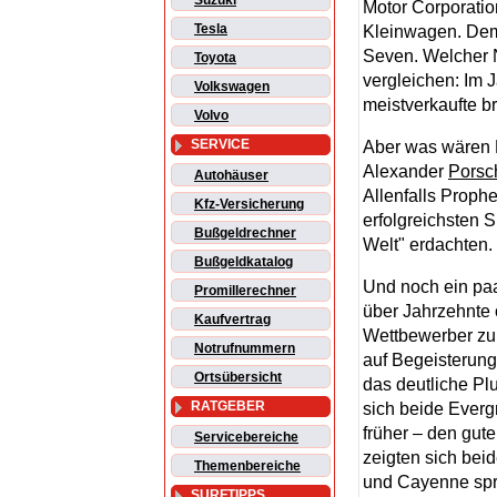
Suzuki
Motor Corporatio
Tesla
Kleinwagen. Dem 
Seven. Welcher N
Toyota
vergleichen: Im J
Volkswagen
meistverkaufte br
Volvo
SERVICE
Aber was wären E
Alexander
Porsc
Autohäuser
Allenfalls Prop
Kfz-Versicherung
erfolgreichsten 
Bußgeldrechner
Welt" erdachten.
Bußgeldkatalog
Und noch ein paa
Promillerechner
über Jahrzehnte 
Kaufvertrag
Wettbewerber zu 
Notrufnummern
auf Begeisterung
Ortsübersicht
das deutliche Pl
RATGEBER
sich beide Ever
früher – den gut
Servicebereiche
zeigten sich be
Themenbereiche
und Cayenne spre
SURFTIPPS