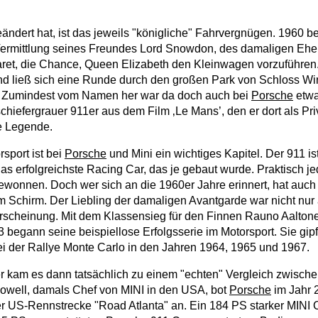
eändert hat, ist das jeweils "königliche" Fahrvergnügen. 1960 b
 Vermittlung seines Freundes Lord Snowdon, des damaligen E
aret, die Chance, Queen Elizabeth den Kleinwagen vorzuführe
und ließ sich eine Runde durch den großen Park von Schloss Win
 Zumindest vom Namen her war da doch auch bei
Porsche
etwa
hiefergrauer 911er aus dem Film ‚Le Mans’, den er dort als Priv
e Legende.
sport ist bei
Porsche
und Mini ein wichtiges Kapitel. Der 911 is
s erfolgreichste Racing Car, das je gebaut wurde. Praktisch 
onnen. Doch wer sich an die 1960er Jahre erinnert, hat auch 
 Schirm. Der Liebling der damaligen Avantgarde war nicht nur 
scheinung. Mit dem Klassensieg für den Finnen Rauno Aaltone
begann seine beispiellose Erfolgsserie im Motorsport. Sie gipfe
 der Rallye Monte Carlo in den Jahren 1964, 1965 und 1967.
r kam es dann tatsächlich zu einem "echten" Vergleich zwisch
owell, damals Chef von MINI in den USA, bot
Porsche
im Jahr 
r US-Rennstrecke "Road Atlanta" an. Ein 184 PS starker MINI C