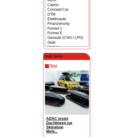
Auto News
Test
ADAC testet
Dachboxen zur
Skisaison
Mehr...