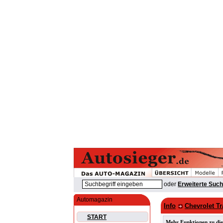
oder
Erweiterte Suc
Automagazin
Info
Chevrolet Tr
START
Mehr Funktionen zu die