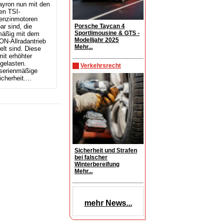
ayron nun mit den
en TSI-
enzinmotoren
Porsche Taycan 4
ar sind, die
Sportlimousine & GTS -
mäßig mit dem
Modelljahr 2025
N-Allradantrieb
Mehr...
lt sind. Diese
it erhöhter
gelasten.
Verkehrsrecht
 serienmäßige
herheit....
Sicherheit und Strafen
bei falscher
Winterbereifung
Mehr...
mehr News...