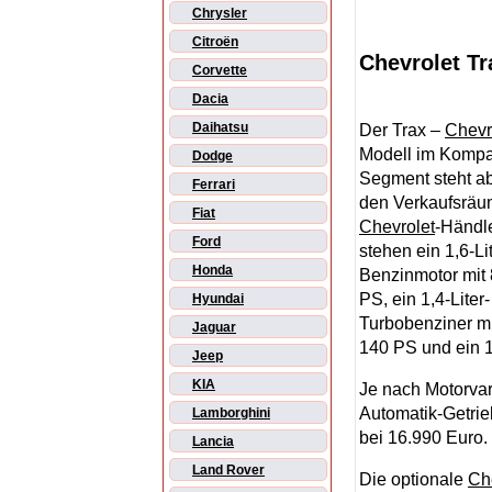
Chrysler
Citroën
Chevrolet Tr
Corvette
Dacia
Daihatsu
Der Trax –
Chevr
Modell im Komp
Dodge
Segment steht ab 
Ferrari
den Verkaufsräu
Fiat
Chevrolet
-Händle
Ford
stehen ein 1,6-Lit
Honda
Benzinmotor mit
PS, ein 1,4-Liter-
Hyundai
Turbobenziner m
Jaguar
140 PS und ein 1
Jeep
KIA
Je nach Motorvar
Automatik-Getrieb
Lamborghini
bei 16.990 Euro.
Lancia
Land Rover
Die optionale
Ch