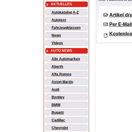
AKTUELLES
Autokatalog A-Z
Artikel d
Autotest
Per E-Mai
Fahrzeugklassen
Kostenlos
News
Videos
AUTO NEWS
Alle Automarken
Abarth
Alfa Romeo
Aston Martin
Audi
Bentley
BMW
Bugatti
Cadillac
Chevrolet