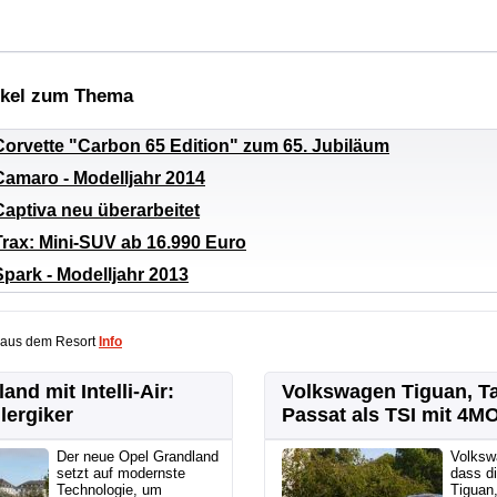
ikel zum Thema
Corvette "Carbon 65 Edition" zum 65. Jubiläum
Camaro - Modelljahr 2014
Captiva neu überarbeitet
Trax: Mini-SUV ab 16.990 Euro
park - Modelljahr 2013
 aus dem Resort
Info
and mit Intelli-Air:
Volkswagen Tiguan, T
lergiker
Passat als TSI mit 4M
Der neue Opel Grandland
Volksw
setzt auf modernste
dass di
Technologie, um
Tiguan