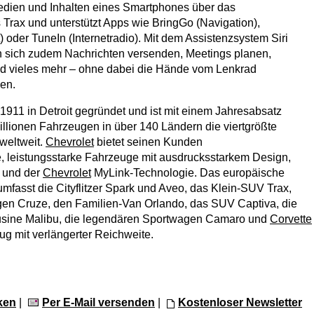
dien und Inhalten eines Smartphones über das
Trax und unterstützt Apps wie BringGo (Navigation),
) oder TuneIn (Internetradio). Mit dem Assistenzsystem Siri
n sich zudem Nachrichten versenden, Meetings planen,
nd vieles mehr – ohne dabei die Hände vom Lenkrad
en.
911 in Detroit gegründet und ist mit einem Jahresabsatz
illionen Fahrzeugen in über 140 Ländern die viertgrößte
weltweit.
Chevrolet
bietet seinen Kunden
nte, leistungsstarke Fahrzeuge mit ausdrucksstarkem Design,
t und der
Chevrolet
MyLink-Technologie. Das europäische
umfasst die Cityflitzer Spark und Aveo, das Klein-SUV Trax,
n Cruze, den Familien-Van Orlando, das SUV Captiva, die
ousine Malibu, die legendären Sportwagen Camaro und
Corvette
ug mit verlängerter Reichweite.
ken
|
Per E-Mail versenden
|
Kostenloser Newsletter