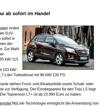
ax ab sofort im Handel
olet
s erstes
akt-SUV-
sofort in
men der
r. Zur Wahl
er-
 85 kW/ 115
it 103 kW/
,7-Liter-Turbodiesel mit 96 kW/ 130 PS.
iante stehen Front- und Allradantrieb sowie Schalt- oder
e zur Verfügung. Der Einstiegspreis für den Trax LS liegt
 Die Topversion LT+ ist ab 23.990 Euro zu haben.
evrolet
MyLink-Technologie ermöglicht die Anwendung von