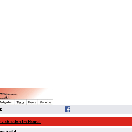
he
ax ab sofort im Handel
sem Artikel