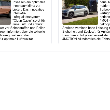
Insassen ein optimales
neue T
Innenraumklima zu
stärkst
bieten. Das innovative
Turbob
Intelli-Air-
verfügb
Luftqualitätssystem
serien
"Clean Cabin" sorgt für
4MOTIO
reine Luft und schützt
gekoppe
ker vor Schadstoffen und Pollen.
Antriebe vereinen hohe Leistung m
een informiert über die aktuelle
Sicherheit und Zugkraft für Anhän
ahrzeug, während die
Berichten zufolge verbessert der
für optimale Luftqualität...
4MOTION-Allradantrieb die Fahrsic