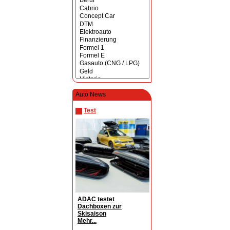
Auto News
Test
ADAC testet
Dachboxen zur
Skisaison
Mehr...