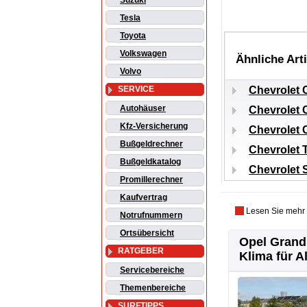
Suzuki
Tesla
Toyota
Volkswagen
Ähnliche Art
Volvo
Chevrolet 
SERVICE
Autohäuser
Chevrolet 
Kfz-Versicherung
Chevrolet 
Bußgeldrechner
Chevrolet 
Bußgeldkatalog
Chevrolet S
Promillerechner
Kaufvertrag
Lesen Sie mehr
Notrufnummern
Ortsübersicht
Opel Grandl
RATGEBER
Klima für Al
Servicebereiche
Themenbereiche
SURFTIPPS