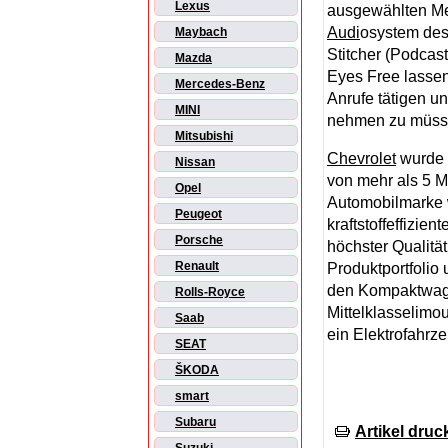
Lexus
ausgewählten Me
Audi
osystem des 
Maybach
Stitcher (Podcast
Mazda
Eyes Free lasse
Mercedes-Benz
Anrufe tätigen u
MINI
nehmen zu müss
Mitsubishi
Chevrolet
wurde 1
Nissan
von mehr als 5 M
Opel
Automobilmarke 
Peugeot
kraftstoffeffizie
Porsche
höchster Qualitä
Renault
Produktportfolio 
den Kompaktwage
Rolls-Royce
Mittelklasselim
Saab
ein Elektrofahrze
SEAT
ŠKODA
smart
Subaru
Artikel druc