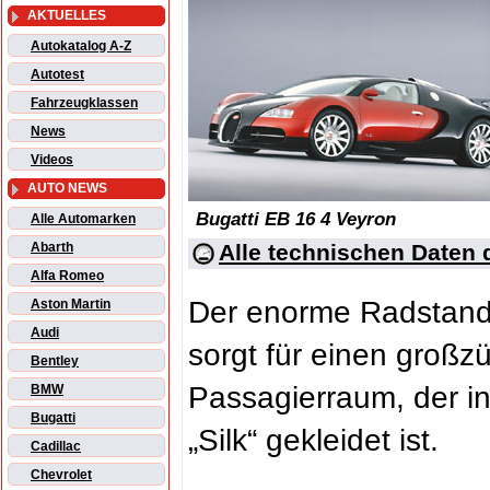
AKTUELLES
Autokatalog A-Z
Autotest
Fahrzeugklassen
News
Videos
AUTO NEWS
Bugatti EB 16 4 Veyron
Alle Automarken
Alle technischen Daten 
Abarth
Alfa Romeo
Der enorme Radstand 
Aston Martin
Audi
sorgt für einen großz
Bentley
Passagierraum, der i
BMW
Bugatti
„Silk“ gekleidet ist.
Cadillac
Chevrolet