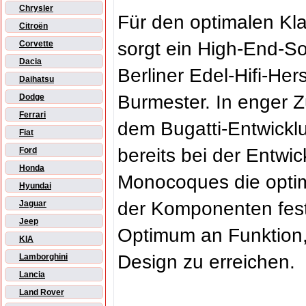
Chrysler
Für den optimalen Kl
Citroën
sorgt ein High-End-
Corvette
Dacia
Berliner Edel-Hifi-Hers
Daihatsu
Burmester. In enger 
Dodge
Ferrari
dem Bugatti-Entwickl
Fiat
bereits bei der Entwi
Ford
Honda
Monocoques die opti
Hyundai
der Komponenten fest
Jaguar
Jeep
Optimum an Funktion,
KIA
Design zu erreichen.
Lamborghini
Lancia
Land Rover