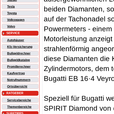
Suzuki
Tesla
beiden Diamanten, s
Toyota
auf der Tachonadel so
Volkswagen
Volvo
Powermeters - einem 
SERVICE
Motorleistung anzeigt
Autohäuser
strahlenförmig angeo
Kfz-Versicherung
Bußgeldrechner
diese Diamanten die 
Bußgeldkatalog
Zylindermotors, dem 
Promillerechner
Kaufvertrag
Bugatti EB 16·4 Veyr
Notrufnummern
Ortsübersicht
RATGEBER
Speziell für Bugatti
Servicebereiche
SPIRIT Diamond von d
Themenbereiche
SURFTIPPS