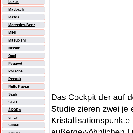
Lexus
Maybach
Mazda
Mercedes-Benz
MINI
Mitsubishi
Nissan
Opel
Peugeot
Porsche
Renault
Rolls-Royce
Saab
Das Cockpit der auf 
SEAT
Studie zieren zwei je 
ŠKODA
smart
Kristallisationspunkt
Subaru
außergewöhnlichen Lu