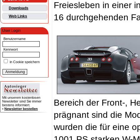
Freiesleben in einer i
Downloads
16 durchgehenden Fac
Web Links
User Login
Benutzername
Kennwort
in Cookie speichern
Mit unserem kostenlosen
Bereich der Front-, H
Newsletter sind Sie immer
bestens informiert.
•
Newsletter bestellen
prägnant sind die Mod
wurden die für eine o
1001 PS starken W-M