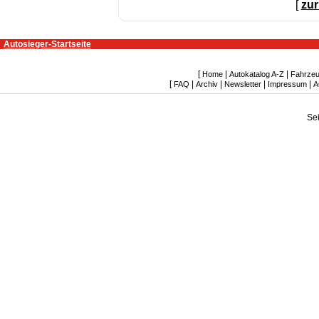
[
zur
Autosieger-Startseite
[
|
|
Home
Autokatalog A-Z
Fahrzeu
[
|
|
|
|
FAQ
Archiv
Newsletter
Impressum
A
Se