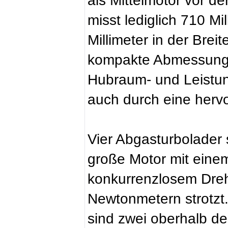
als Mittelmotor vor d
misst lediglich 710 Mi
Millimeter in der Brei
kompakte Abmessunge
Hubraum- und Leistun
auch durch eine hervo
Vier Abgasturbolader 
große Motor mit ein
konkurrenzlosem Dre
Newtonmetern strotzt.
sind zwei oberhalb der