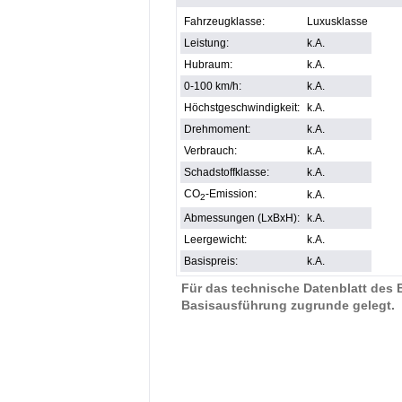
Fahrzeugklasse:
Luxusklasse
Leistung:
k.A.
Hubraum:
k.A.
0-100 km/h:
k.A.
Höchstgeschwindigkeit:
k.A.
Drehmoment:
k.A.
Verbrauch:
k.A.
Schadstoffklasse:
k.A.
CO
-Emission:
k.A.
2
Abmessungen (LxBxH):
k.A.
Leergewicht:
k.A.
Basispreis:
k.A.
Für das technische Datenblatt des B
Basisausführung zugrunde gelegt.