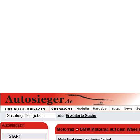
oder
Erweiterte Suche
Automagazin
Motorrad
BMW Motorrad auf dem Wheels
START
Mehr Funktionen zu diesem Artikel