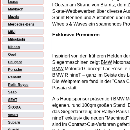
Lexus
l’Ocean am Strand von Biarritz, dem Z
Maybach
Skate-Wettbewerben über diverse Aus
Mazda
Sprint-Rennen und Ausfahrten über di
Wheels & Waves ein spannendes Pr
Mercedes-Benz
MINI
Exklusive Premieren
Mitsubishi
Nissan
Opel
Inspiriert von den früheren Helden de
Siegermaschinen zeigt
BMW
Motorra
Peugeot
BMW
Motorrad Concept Lac Rose, ein
Porsche
BMW
R nineT – ganz im Geiste des 
Renault
Die Weltpremiere fand in der "Casa 
Rolls-Royce
Pasaia statt.
Saab
Als Hauptsponsor präsentiert
BMW
Mo
SEAT
eigenen, rund 100qm großen Stand. Do
ŠKODA
das Siegerfahrzeug der Rallye Paris-
smart
nineT exklusiv die neuen "Machined"
Subaru
sind im Contrast-Cut-Verfahren gefert