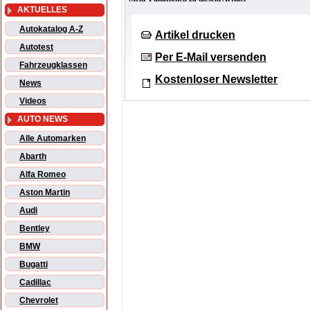
AKTUELLES
Autokatalog A-Z
Artikel drucken
Autotest
Per E-Mail versenden
Fahrzeugklassen
Kostenloser Newsletter
News
Videos
AUTO NEWS
Alle Automarken
Abarth
Alfa Romeo
Aston Martin
Audi
Bentley
BMW
Bugatti
Cadillac
Chevrolet