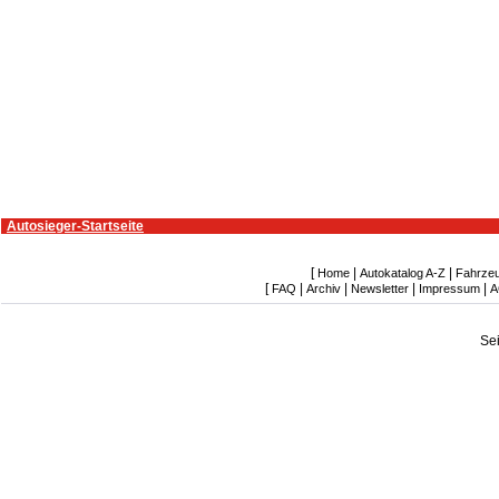
Autosieger-Startseite
[
|
|
Home
Autokatalog A-Z
Fahrze
[
|
|
|
|
FAQ
Archiv
Newsletter
Impressum
A
Se