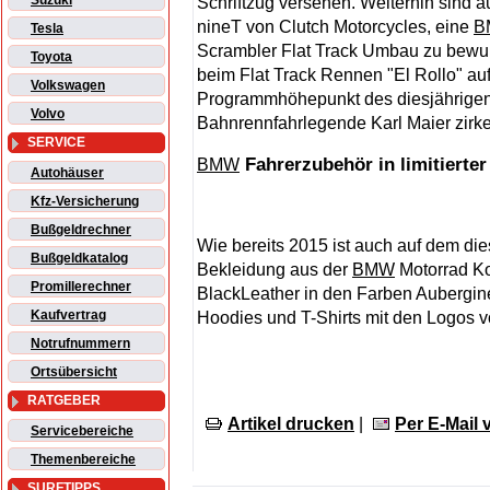
Suzuki
Schriftzug versehen. Weiterhin sind 
nineT von Clutch Motorcycles, eine
B
Tesla
Scrambler Flat Track Umbau zu bewun
Toyota
beim Flat Track Rennen "El Rollo" a
Volkswagen
Programmhöhepunkt des diesjährigen
Volvo
Bahnrennfahrlegende Karl Maier zirke
SERVICE
Fahrerzubehör in limitierter
BMW
Autohäuser
Kfz-Versicherung
Bußgeldrechner
Wie bereits 2015 ist auch auf dem die
Bußgeldkatalog
Bekleidung aus der
BMW
Motorrad Kol
Promillerechner
BlackLeather in den Farben Aubergine
Kaufvertrag
Hoodies und T-Shirts mit den Logos 
Notrufnummern
Ortsübersicht
RATGEBER
Artikel drucken
|
Per E-Mail
Servicebereiche
Themenbereiche
SURFTIPPS