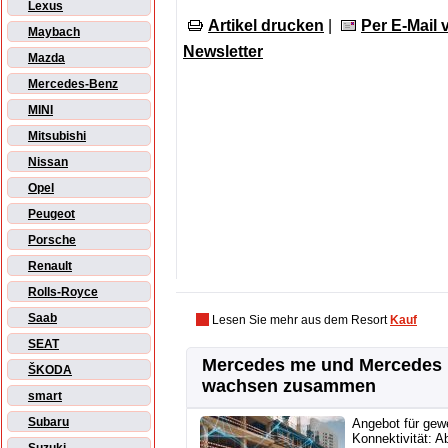
Lexus
Artikel drucken
|
Per E-Mail
Maybach
Newsletter
Mazda
Mercedes-Benz
MINI
Mitsubishi
Nissan
Opel
Peugeot
Porsche
Renault
Rolls-Royce
Saab
Lesen Sie mehr aus dem Resort
Kauf
SEAT
Mercedes me und Mercedes
ŠKODA
wachsen zusammen
smart
Subaru
Angebot für gew
Konnektivität: A