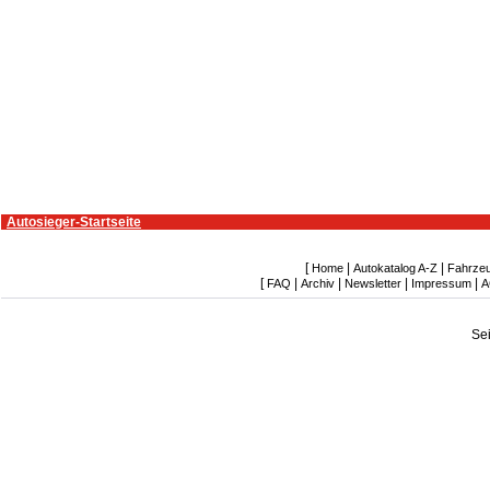
Autosieger-Startseite
[
|
|
Home
Autokatalog A-Z
Fahrze
[
|
|
|
|
FAQ
Archiv
Newsletter
Impressum
A
Se