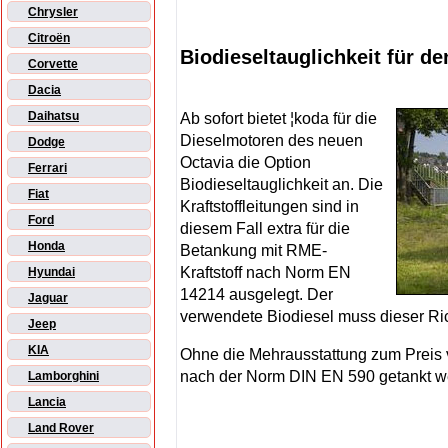
Chrysler
Citroën
Biodieseltauglichkeit für d
Corvette
Dacia
Daihatsu
Ab sofort bietet ¦koda für die
Dieselmotoren des neuen
Dodge
Octavia die Option
Ferrari
Biodieseltauglichkeit an. Die
Fiat
Kraftstoffleitungen sind in
Ford
diesem Fall extra für die
Honda
Betankung mit RME-
Kraftstoff nach Norm EN
Hyundai
14214 ausgelegt. Der
Jaguar
verwendete Biodiesel muss dieser Ric
Jeep
KIA
Ohne die Mehrausstattung zum Preis vo
nach der Norm DIN EN 590 getankt w
Lamborghini
Lancia
Land Rover