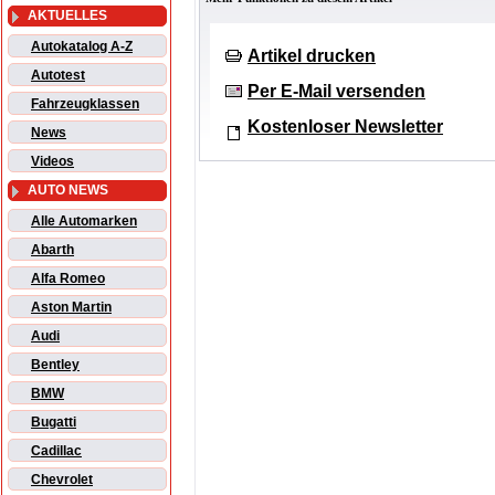
AKTUELLES
Autokatalog A-Z
Artikel drucken
Autotest
Per E-Mail versenden
Fahrzeugklassen
Kostenloser Newsletter
News
Videos
AUTO NEWS
Alle Automarken
Abarth
Alfa Romeo
Aston Martin
Audi
Bentley
BMW
Bugatti
Cadillac
Chevrolet