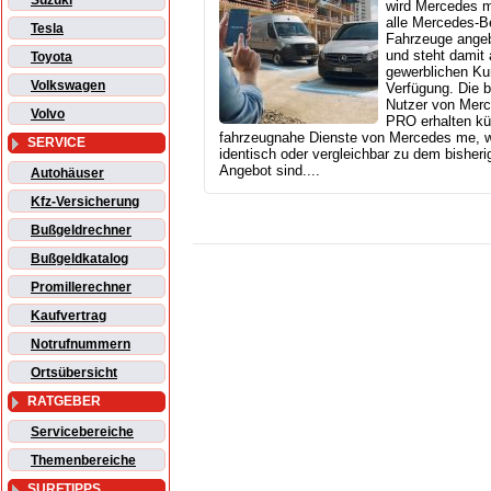
Suzuki
wird Mercedes m
alle Mercedes‑B
Tesla
Fahrzeuge ange
und steht damit
Toyota
gewerblichen Ku
Volkswagen
Verfügung. Die b
Nutzer von Mer
Volvo
PRO erhalten kü
fahrzeugnahe Dienste von Mercedes me, 
SERVICE
identisch oder vergleichbar zu dem bisheri
Angebot sind....
Autohäuser
Kfz-Versicherung
Bußgeldrechner
Bußgeldkatalog
Promillerechner
Kaufvertrag
Notrufnummern
Ortsübersicht
RATGEBER
Servicebereiche
Themenbereiche
SURFTIPPS