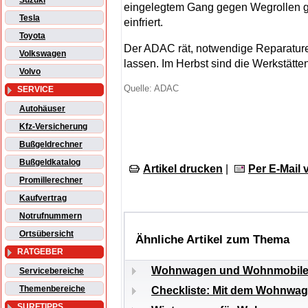
Suzuki
eingelegtem Gang gegen Wegrollen ges
Tesla
einfriert.
Toyota
Der ADAC rät, notwendige Reparatur
Volkswagen
lassen. Im Herbst sind die Werkstätten
Volvo
Quelle: ADAC
SERVICE
Autohäuser
Kfz-Versicherung
Bußgeldrechner
Bußgeldkatalog
Artikel drucken
|
Per E-Mail
Promillerechner
Kaufvertrag
Notrufnummern
Ortsübersicht
Ähnliche Artikel zum Thema
RATGEBER
Wohnwagen und Wohnmobile r
Servicebereiche
Themenbereiche
Checkliste: Mit dem Wohnwag
SURFTIPPS