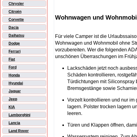
Chrysler
Citroën
Wohnwagen und Wohnmobil w
Corvette
Dacia
Daihatsu
Für viele Camper ist die Urlaubssaison
Wohnwagen und Wohnmobil ohne Stres
Dodge
vorzubereiten. Wer die folgenden ADA
Ferrari
unschönen Überraschungen im Frühja
Fiat
Ford
Lackschäden jetzt noch ausbes
Schäden kontrollieren, rostgef
Honda
Türdichtungen mit Siliconspray
Hyundai
Bremsgestänge sowie Scharniere
Jaguar
Jeep
Vorzelt kontrollieren und nur i
lagern. Polster trocken lagern 
KIA
leeren.
Lamborghini
Lancia
Türen und Klappen öffnen, damit 
Land Rover
Wassersystem reinigen. Zum Ab