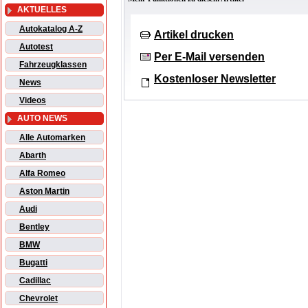
AKTUELLES
Autokatalog A-Z
Artikel drucken
Autotest
Per E-Mail versenden
Fahrzeugklassen
Kostenloser Newsletter
News
Videos
AUTO NEWS
Alle Automarken
Abarth
Alfa Romeo
Aston Martin
Audi
Bentley
BMW
Bugatti
Cadillac
Chevrolet