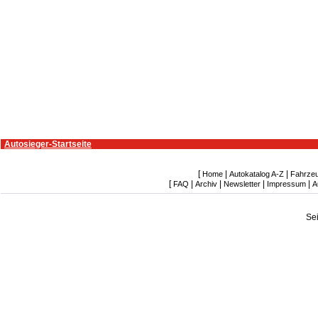
Autosieger-Startseite
[
|
|
Home
Autokatalog A-Z
Fahrze
[
|
|
|
|
FAQ
Archiv
Newsletter
Impressum
A
Se