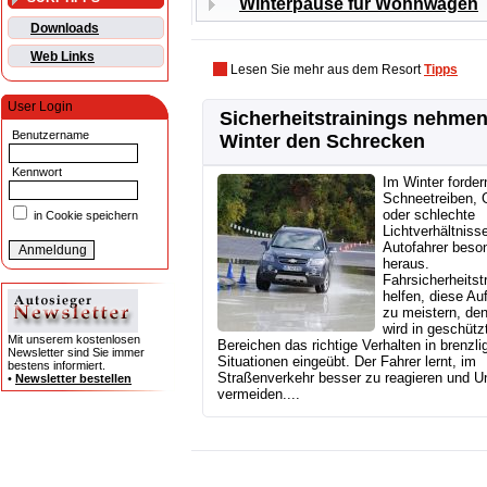
Winterpause für Wohnwagen
Downloads
Web Links
Lesen Sie mehr aus dem Resort
Tipps
User Login
Sicherheitstrainings nehme
Benutzername
Winter den Schrecken
Kennwort
Im Winter forder
Schneetreiben, G
oder schlechte
in Cookie speichern
Lichtverhältniss
Autofahrer beso
heraus.
Fahrsicherheitst
helfen, diese Au
zu meistern, den
wird in geschütz
Mit unserem kostenlosen
Bereichen das richtige Verhalten in brenzli
Newsletter sind Sie immer
Situationen eingeübt. Der Fahrer lernt, im
bestens informiert.
Straßenverkehr besser zu reagieren und Un
•
Newsletter bestellen
vermeiden....