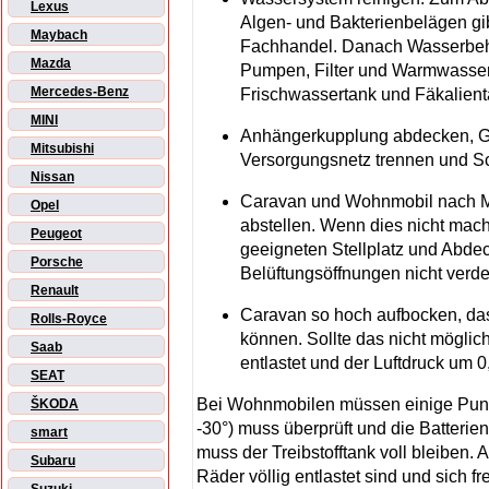
Lexus
Algen- und Bakterienbelägen gi
Maybach
Fachhandel. Danach Wasserbehä
Mazda
Pumpen, Filter und Warmwasserb
Mercedes-Benz
Frischwassertank und Fäkalient
MINI
Anhängerkupplung abdecken, G
Mitsubishi
Versorgungsnetz trennen und S
Nissan
Caravan und Wohnmobil nach M
Opel
abstellen. Wenn dies nicht mach
Peugeot
geeigneten Stellplatz und Abde
Porsche
Belüftungsöffnungen nicht verd
Renault
Caravan so hoch aufbocken, dass
Rolls-Royce
können. Sollte das nicht möglich
Saab
entlastet und der Luftdruck um 
SEAT
Bei Wohnmobilen müssen einige Punkte
ŠKODA
-30°) muss überprüft und die Batter
smart
muss der Treibstofftank voll bleiben.
Subaru
Räder völlig entlastet sind und sich 