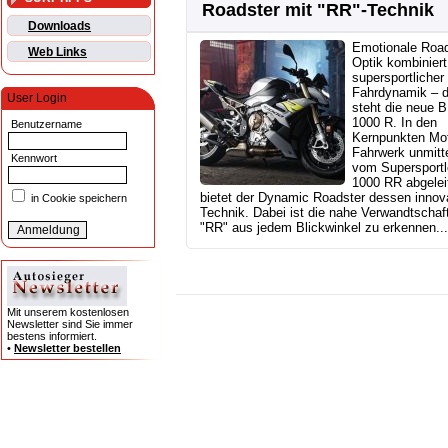
Roadster mit "RR"-Technik
Downloads
Emotionale Road
Web Links
Optik kombiniert
supersportlicher
Fahrdynamik – d
User Login
steht die neue
1000 R. In den
Benutzername
Kernpunkten Mo
Fahrwerk unmitt
Kennwort
vom Supersportl
1000 RR abgeleit
bietet der Dynamic Roadster dessen innov
in Cookie speichern
Technik. Dabei ist die nahe Verwandtschaf
"RR" aus jedem Blickwinkel zu erkennen...
Mit unserem kostenlosen
Newsletter sind Sie immer
bestens informiert.
•
Newsletter bestellen