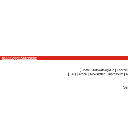
Autosieger-Startseite
[
|
|
Home
Autokatalog A-Z
Fahrze
[
|
|
|
|
FAQ
Archiv
Newsletter
Impressum
A
Se