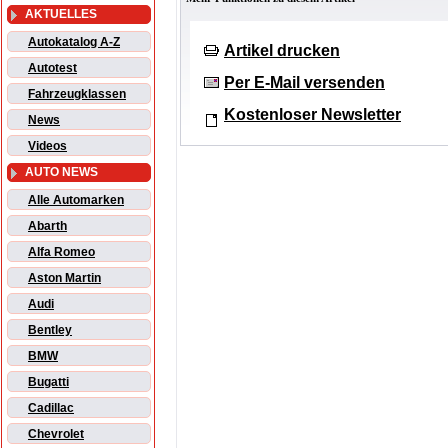
AKTUELLES
Autokatalog A-Z
Artikel drucken
Autotest
Per E-Mail versenden
Fahrzeugklassen
Kostenloser Newsletter
News
Videos
AUTO NEWS
Alle Automarken
Abarth
Alfa Romeo
Aston Martin
Audi
Bentley
BMW
Bugatti
Cadillac
Chevrolet