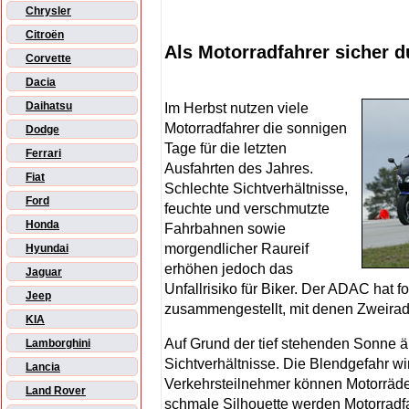
Chrysler
Citroën
Als Motorradfahrer sicher 
Corvette
Dacia
Daihatsu
Im Herbst nutzen viele
Motorradfahrer die sonnigen
Dodge
Tage für die letzten
Ferrari
Ausfahrten des Jahres.
Fiat
Schlechte Sichtverhältnisse,
Ford
feuchte und verschmutzte
Honda
Fahrbahnen sowie
morgendlicher Raureif
Hyundai
erhöhen jedoch das
Jaguar
Unfallrisiko für Biker. Der ADAC hat 
Jeep
zusammengestellt, mit denen Zweiradf
KIA
Auf Grund der tief stehenden Sonne ä
Lamborghini
Sichtverhältnisse. Die Blendgefahr w
Lancia
Verkehrsteilnehmer können Motorräde
Land Rover
schmale Silhouette werden Motorradfa