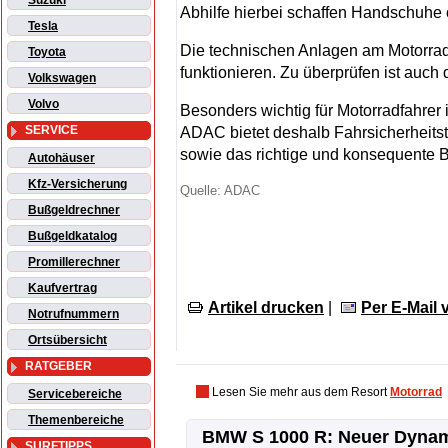
Suzuki
Abhilfe hierbei schaffen Handschuhe o
Tesla
Die technischen Anlagen am Motorrad
Toyota
funktionieren. Zu überprüfen ist auch 
Volkswagen
Volvo
Besonders wichtig für Motorradfahrer i
SERVICE
ADAC bietet deshalb Fahrsicherheitst
sowie das richtige und konsequente
Autohäuser
Kfz-Versicherung
Quelle: ADAC
Bußgeldrechner
Bußgeldkatalog
Promillerechner
Kaufvertrag
Artikel drucken
|
Per E-Mail
Notrufnummern
Ortsübersicht
RATGEBER
Lesen Sie mehr aus dem Resort
Motorrad
Servicebereiche
Themenbereiche
BMW S 1000 R: Neuer Dyna
SURFTIPPS