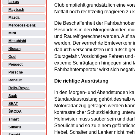
Lexus
Club empfiehlt grundsätzlich eine v
Maybach
Notfall noch rechtzeitig reagieren zu 
Mazda
Die Beschaffenheit der Fahrbahnoberfl
Mercedes-Benz
Besonders in den Morgenstunden mus
MINI
und Raureif gerechnet werden. Auf n
Mitsubishi
werden. Der vermehrte Ernteverkehr 
Nissan
dadurch verschmutzten und rutschig
Sturzgefahr. Vorsichtiges Fahren und
Opel
extreme Schräglagen hingegen sind ta
Peugeot
Fahrbahntemperatur wirkt sich negativ
Porsche
Renault
Die richtige Ausrüstung
Rolls-Royce
In den Morgen- und Abendstunden kann
Saab
Standardausrüstung gehört deshalb 
SEAT
Motorradanzug getragen werden kann. 
ŠKODA
kontrastreicher Schutzkleidung unter
Helmvisier muss sauber sein und darf 
smart
Streulicht und so zu einem gefährlich
Subaru
Hebel, Schalter und Lenker nicht meh