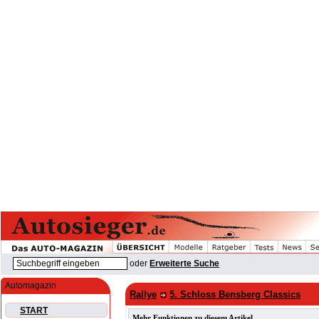
oder
Erweiterte Suche
Automagazin
Rallye
5. Schloss Bensberg Classics
START
Mehr Funktionen zu diesem Artikel