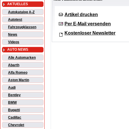
AKTUELLES
Autokatalog A-Z
Artikel drucken
Autotest
Per E-Mail versenden
Fahrzeugklassen
Kostenloser Newsletter
News
Videos
AUTO NEWS
Alle Automarken
Abarth
Alfa Romeo
Aston Martin
Audi
Bentley
BMW
Bugatti
Cadillac
Chevrolet