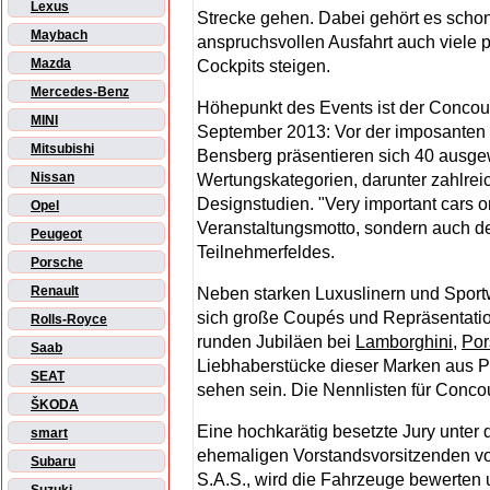
Lexus
Strecke gehen. Dabei gehört es schon 
Maybach
anspruchsvollen Ausfahrt auch viele p
Mazda
Cockpits steigen.
Mercedes-Benz
Höhepunkt des Events ist der Concou
MINI
September 2013: Vor der imposanten 
Mitsubishi
Bensberg präsentieren sich 40 ausgew
Nissan
Wertungskategorien, darunter zahlrei
Designstudien. "Very important cars o­nl
Opel
Veranstaltungsmotto, sondern auch d
Peugeot
Teilnehmerfeldes.
Porsche
Renault
Neben starken Luxuslinern und Sportw
sich große Coupés und Repräsentatio
Rolls-Royce
runden Jubiläen bei
Lamborghini
,
Por
Saab
Liebhaberstücke dieser Marken aus Pr
SEAT
sehen sein. Die Nennlisten für Conco
ŠKODA
Eine hochkarätig besetzte Jury unter 
smart
ehemaligen Vorstandsvorsitzenden 
Subaru
S.A.S., wird die Fahrzeuge bewerten 