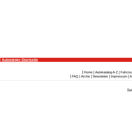
Autosieger-Startseite
[
|
|
Home
Autokatalog A-Z
Fahrze
[
|
|
|
|
FAQ
Archiv
Newsletter
Impressum
A
Se