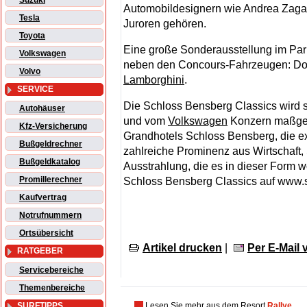
Suzuki
Automobildesignern wie Andrea Zagat
Tesla
Juroren gehören.
Toyota
Eine große Sonderausstellung im Park
Volkswagen
neben den Concours-Fahrzeugen: Dort p
Volvo
Lamborghini
.
SERVICE
Die Schloss Bensberg Classics wird 
Autohäuser
und vom
Volkswagen
Konzern maßgebl
Kfz-Versicherung
Grandhotels Schloss Bensberg, die ex
Bußgeldrechner
zahlreiche Prominenz aus Wirtschaft, 
Bußgeldkatalog
Ausstrahlung, die es in dieser Form w
Promillerechner
Schloss Bensberg Classics auf www.
Kaufvertrag
Notrufnummern
Ortsübersicht
Artikel drucken
|
Per E-Mail
RATGEBER
Servicebereiche
Themenbereiche
SURFTIPPS
Lesen Sie mehr aus dem Resort
Rallye