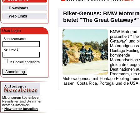
Downloads
Biker-Genuss: BMW Motorr
Web Links
bietet "The Great Getaway“"
User Login
BMW Motorrad
präsentiert "The
Benutzername
Getaway" und bi
Motorradgenuss 
Kennwort
Heritage Feeling
kommende
Motorradsaison 
in Cookie speichern
gleich drei bege
Destinationen a
Programm, um 
Motorradgenuss mit Heritage Feeling freie
lassen: Costa Rica, Portugal und die USA..
Mit unserem kostenlosen
Newsletter sind Sie immer
bestens informiert.
•
Newsletter bestellen