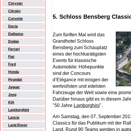
Chrysler
Citroën
5. Schloss Bensberg Classi
Corvette
Dacia
Daihatsu
Zum fünften Mal wird das
Grandhotel Schloss
Dodge
Bensberg zum Schauplatz
Ferrari
eines der hochkarätigsten
Fiat
Events für klassische
Ford
Automobile: Höhepunkte
Honda
sind der Concours
d’Elégance mit einigen der
Hyundai
wertvollsten und edelsten
Jaguar
Fahrzeuge der Welt sowie eine promin
Jeep
Darüber hinaus gibt es in diesem Ja
KIA
"50 Jahre
Lamborghini
".
Lamborghini
Am Samstag, den 07. September 2013,
Lancia
Classics für das Publikum mit der Ral
Land Rover
Land. Rund 90 Teams werden in automo