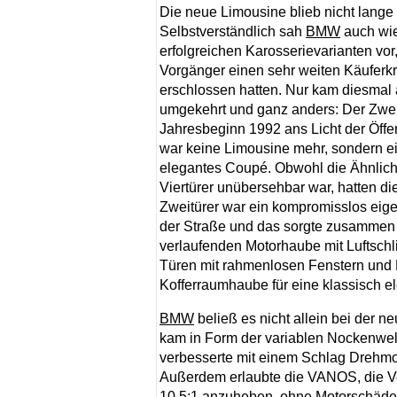
Die neue Limousine blieb nicht lange 
Selbstverständlich sah
BMW
auch wie
erfolgreichen Karosserievarianten vor
Vorgänger einen sehr weiten Käuferkr
erschlossen hatten. Nur kam diesmal 
umgekehrt und ganz anders: Der Zwei
Jahresbeginn 1992 ans Licht der Öffent
war keine Limousine mehr, sondern e
elegantes Coupé. Obwohl die Ähnlich
Viertürer unübersehbar war, hatten die
Zweitürer war ein kompromisslos eigen
der Straße und das sorgte zusammen m
verlaufenden Motorhaube mit Luftschli
Türen mit rahmenlosen Fenstern und 
Kofferraumhaube für eine klassisch el
BMW
beließ es nicht allein bei der n
kam in Form der variablen Nockenwe
verbesserte mit einem Schlag Drehmo
Außerdem erlaubte die VANOS, die Ver
10,5:1 anzuheben, ohne Motorschäden 