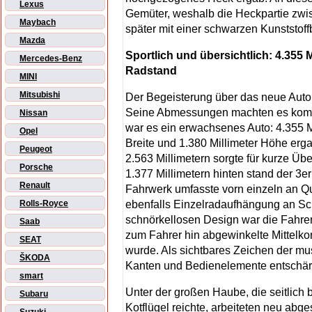
Lexus
Gemüter, weshalb die Heckpartie zw
Maybach
später mit einer schwarzen Kunststoff
Mazda
Sportlich und übersichtlich: 4.355 Mi
Mercedes-Benz
Radstand
MINI
Mitsubishi
Der Begeisterung über das neue Auto t
Seine Abmessungen machten es kompa
Nissan
war es ein erwachsenes Auto: 4.355 Mi
Opel
Breite und 1.380 Millimeter Höhe er
Peugeot
2.563 Millimetern sorgte für kurze Ü
Porsche
1.377 Millimetern hinten stand der 3er
Renault
Fahrwerk umfasste vorn einzeln an Q
ebenfalls Einzelradaufhängung an Sc
Rolls-Royce
schnörkellosen Design war die Fahrer
Saab
zum Fahrer hin abgewinkelte Mittelkons
SEAT
wurde. Als sichtbares Zeichen der mu
ŠKODA
Kanten und Bedienelemente entschärft
smart
Unter der großen Haube, die seitlich b
Subaru
Kotflügel reichte, arbeiteten neu abg