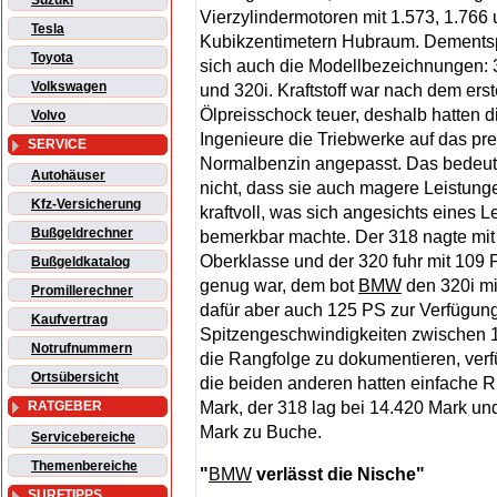
Suzuki
Vierzylindermotoren mit 1.573, 1.766
Tesla
Kubikzentimetern Hubraum. Dements
Toyota
sich auch die Modellbezeichnungen: 
Volkswagen
und 320i. Kraftstoff war nach dem ers
Ölpreisschock teuer, deshalb hatten 
Volvo
Ingenieure die Triebwerke auf das pr
SERVICE
Normalbenzin angepasst. Das bedeutet
Autohäuser
nicht, dass sie auch magere Leistung
Kfz-Versicherung
kraftvoll, was sich angesichts eines
Bußgeldrechner
bemerkbar machte. Der 318 nagte mit 
Oberklasse und der 320 fuhr mit 109
Bußgeldkatalog
genug war, dem bot
BMW
den 320i mi
Promillerechner
dafür aber auch 125 PS zur Verfügung
Kaufvertrag
Spitzengeschwindigkeiten zwischen 
Notrufnummern
die Rangfolge zu dokumentieren, verf
Ortsübersicht
die beiden anderen hatten einfache R
Mark, der 318 lag bei 14.420 Mark un
RATGEBER
Mark zu Buche.
Servicebereiche
Themenbereiche
"
BMW
verlässt die Nische"
SURFTIPPS