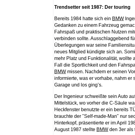
Trendsetter seit 1987: Der touring
Bereits 1984 hatte sich ein
BMW
Inge
Gedanken zu einem Fahrzeug gemach
Fahrspaß und praktischen Nutzen mit
verbinden sollte. Ausschlaggebend fü
Überlegungen war seine Familiensitua
neues Mitglied kündigte sich an. Somi
mehr Platz und Funktionalität, wollte 
Fall die Sportlichkeit und den Fahrsp
BMW
missen. Nachdem er seinen Vor
informierte, was er vorhabe, nahm er 
Garage und los ging’s.
Der Ingenieur schweißte sein Auto auf
Mittelstück, wo vorher die C-Säule wa
Heckfenster benutzte er ein bereits T
brauchte der "Self-made-Man" nur sec
Hinterkopf, präsentierte er im April 1
August 1987 stellte
BMW
den 3er als 