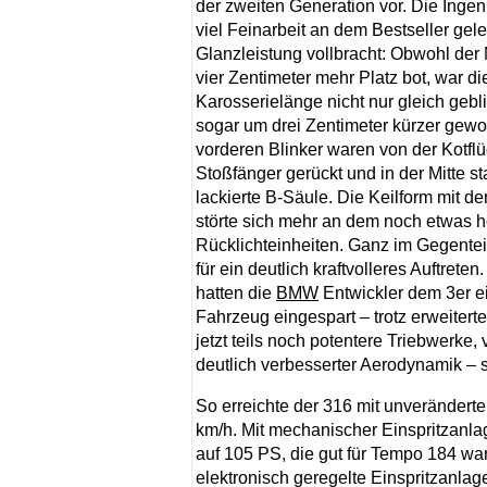
der zweiten Generation vor. Die Ingen
viel Feinarbeit an dem Bestseller gele
Glanzleistung vollbracht: Obwohl der
vier Zentimeter mehr Platz bot, war di
Karosserielänge nicht nur gleich geb
sogar um drei Zentimeter kürzer gewo
vorderen Blinker waren von der Kotflü
Stoßfänger gerückt und in der Mitte s
lackierte B-Säule. Die Keilform mit 
störte sich mehr an dem noch etwas 
Rücklichteinheiten. Ganz im Gegenteil:
für ein deutlich kraftvolleres Auftrete
hatten die
BMW
Entwickler dem 3er ei
Fahrzeug eingespart – trotz erweitert
jetzt teils noch potentere Triebwerke
deutlich verbesserter Aerodynamik – s
So erreichte der 316 mit unverändert
km/h. Mit mechanischer Einspritzanlag
auf 105 PS, die gut für Tempo 184 war
elektronisch geregelte Einspritzanla