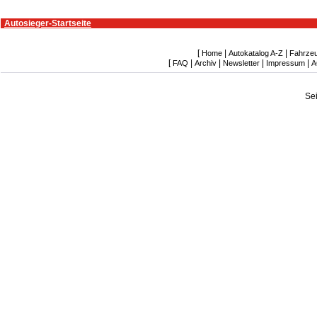
Autosieger-Startseite
[
|
|
Home
Autokatalog A-Z
Fahrze
[
|
|
|
|
FAQ
Archiv
Newsletter
Impressum
A
Se