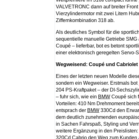
VALVETRONC dann auf breiter Front in
Vierzylindermotor mit zwei Litern Hub
Ziffernkombination 318 ab.
Als deutliches Symbol für die sportli
sequentielle manuelle Getriebe SMG a
Coupé – lieferbar, bot es betont sport
einer elektronisch geregelten Servo-
Wegweisend: Coupé und Cabriolet 
Eines der letzten neuen Modelle dies
sondern ein Wegweiser. Erstmals bot
204 PS-Kraftpaket – der DI-Sechszylin
– fuhr sich, wie ein
BMW
Coupé sich f
Vorteilen: 410 Nm Drehmoment bereits
entsprach der
BMW
330Cd den Erwart
dem deutlich zunehmenden europäisc
in Sachen Fahrspaß, Styling und Vern
weitere Ergänzung in den Preislisten:
320Cd Cabrio den Weg zum Kunden an