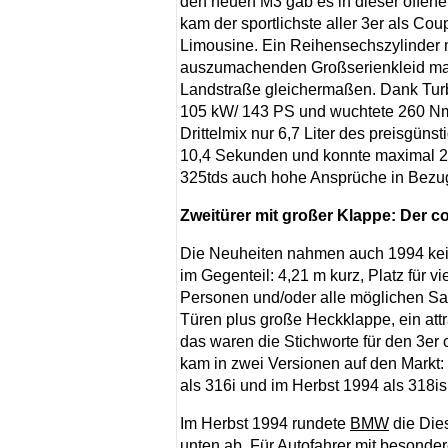
den neuen M3 gab es in dieser offenen
kam der sportlichste aller 3er als Cou
Limousine. Ein Reihensechszylinder 
auszumachenden Großserienkleid m
Landstraße gleichermaßen. Dank Turbo
105 kW/ 143 PS und wuchtete 260 Nm
Drittelmix nur 6,7 Liter des preisgünst
10,4 Sekunden und konnte maximal 214
325tds auch hohe Ansprüche in Bezug
Zweitürer mit großer Klappe: Der 
Die Neuheiten nahmen auch 1994 ke
im Gegenteil: 4,21 m kurz, Platz für vie
Personen und/oder alle möglichen Sa
Türen plus große Heckklappe, ein attr
das waren die Stichworte für den 3er 
kam in zwei Versionen auf den Markt: 
als 316i und im Herbst 1994 als 318is
Im Herbst 1994 rundete
BMW
die Die
unten ab. Für Autofahrer mit besonder