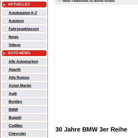
Mehr Funktionen zu diesem Artikel
AKTUELLES
Autokatalog A-Z
Autotest
Fahrzeugklassen
News
Videos
AUTO NEWS
Alle Automarken
Abarth
Alfa Romeo
Aston Martin
Audi
Bentley
BMW
Bugatti
Cadillac
30 Jahre BMW 3er Reihe
Chevrolet