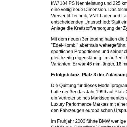
kW/ 184 PS Nennleistung und 225 km/
eine völlig neue Dimension. Das tech
Vierventil-Technik, VNT-Lader und La
entscheidenden Unterschied: Statt e
Anlage die Kraftstoffversorgung der Zy
Mit dem neuen 3er touring hatten die
"Edel-Kombi" abermals weitergeführt.
sportlichen Proportionen und seiner c
gleichzeitig eigenständig. Im äußerli
Varianten: Er war 46 mm länger, 16 m
Erfolgsbilanz: Platz 3 der Zulassu
Die Quittung für dieses Modellprogra
hatte der 3er das Jahr 1999 auf Platz 
ein Vertreter seines Marktsegmentes 
Luxury Performance Marktes mit einem
den Fahrzeugen europäischen Urspr
Im Frühjahr 2000 führte
BMW
wenige 