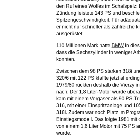
den Ruf eines Wolfes im Schafspelz: De
Zündung leistete 143 PS und beschle
Spitzengeschwindigkeit. Für adäqua
er nicht nur schneller als zahlreiche
ausgerüstet.
110 Millionen Mark hatte
BMW
in dies
dass die Sechszylinder in weniger Arb
konnten.
Zwischen dem 98 PS starken 318i u
320/6 mit 122 PS klaffte jetzt allerdin
1979/80 rückten deshalb die Vierzyli
nach: Der 1,8 Liter-Motor wurde übera
kam mit einem Vergaser als 90 PS-Tr
316, mit einer Einspritzanlage und 10
318i. Zudem war noch Platz im Progr
Einstiegsmodell. Das folgte 1981 mit
von einem 1,6 Liter Motor mit 75 PS 
wurde.