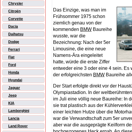
Chrysler
Das Einzige, was man im
Citroën
Frühsommer 1975 schon
Corvette
ziemlich genau von der
Dacia
kommenden
BMW
Baureihe
Daihatsu
wusste, war die
Bezeichnung: Nach der 5er
Dodge
Limousine, die eine neue
Ferrari
Namens-Ära eingeleitet
Fiat
hatte, würde die erste Ziffer
Ford
entweder eine 3 oder eine 4 sein. Es w
Honda
der erfolgreichsten
BMW
Baureihe alle
Hyundai
Der Start erfolgte direkt vor der Haus
Jaguar
Olympiastadion. In der weltberühmten
Jeep
im Juli eine völlig neue Baureihe: In 
KIA
sie trat plastisch aus der Kühlerverkl
Lamborghini
einer leichten Hutze über die Motorha
war die Verwandtschaft zum 5er unver
Lancia
aber war die ausgeprägte Keilform de
Land Rover
hochgezogenes Heck ergab. An dieser