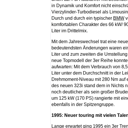
in Dynamik und Komfort nicht einschr
Vierzylinder-Turbodiesel als Limous
Durch und durch ein typischer
BMW
v
komfortablen Charakter des 66 kW/ 9
Liter im Drittelmix.
Mit dem Jahreswechsel trat eine neu
bedeutendsten Änderungen waren ein
Liter und zum zweiten die Umstellun
neue Topmodell der 3er Reihe konnte
aufwarten: Mit dem Verbrauch von 8,5 
Liter unter dem Durchschnitt in der L
Drehmoment-Niveau mit 280 Nm auf e
des neuen 323i stand dem in Nichts n
noch deutlicher als sein großer Bru
um 125 kW (170 PS) rangierte mit e
ebenfalls in der Spitzengruppe.
1995: Neuer touring mit vielen Tale
Lange erwartet ging 1995 ein 3er Trend