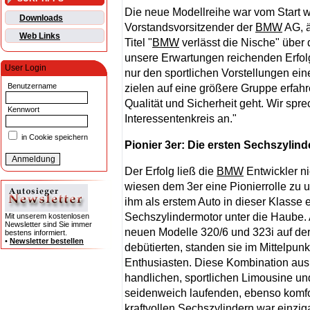
Die neue Modellreihe war vom Start 
Downloads
Vorstandsvorsitzender der
BMW
AG, ä
Web Links
Titel "
BMW
verlässt die Nische" über 
unsere Erwartungen reichenden Erfol
User Login
nur den sportlichen Vorstellungen ein
Benutzername
zielen auf eine größere Gruppe erfah
Qualität und Sicherheit geht. Wir spre
Kennwort
Interessentenkreis an."
in Cookie speichern
Pionier 3er: Die ersten Sechszylind
Der Erfolg ließ die
BMW
Entwickler ni
wiesen dem 3er eine Pionierrolle zu 
ihm als erstem Auto in dieser Klasse 
Sechszylindermotor unter die Haube. 
Mit unserem kostenlosen
Newsletter sind Sie immer
neuen Modelle 320/6 und 323i auf de
bestens informiert.
•
Newsletter bestellen
debütierten, standen sie im Mittelpunk
Enthusiasten. Diese Kombination aus
handlichen, sportlichen Limousine un
seidenweich laufenden, ebenso komfo
kraftvollen Sechszylindern war einzig