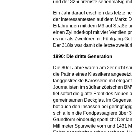
und der 325i bremste serienmäßig mi
Ein Jahr darauf erschien das letzte ne
der interessantesten auf dem Markt: De
Erfahrungen mit dem M3 auf Straße und
einen Zylinderkopf mit vier Ventilen 
es nur als Zweitürer mit Fünfgang-Get
Der 318is war damit die letzte zweitü
1990: Die dritte Generation
Die 80er Jahre waren am 3er nicht sp
die Patina eines Klassikers angesetzt
langgestreckte Karosserie mit elegan
Journalisten im südfranzösischen
BM
fiel sofort die glatte Front des Neue
gemeinsamen Deckglas. Im Gegensatz 
bot auch den Insassen bei geringfüg
sich allein die Fondpassagiere über 
Grundform eindeutig sportlich: Der l
Millimeter Spurweite vorn und 1431 Mi