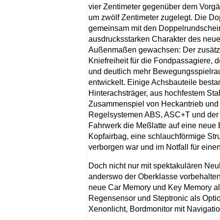
vier Zentimeter gegenüber dem Vorgän
um zwölf Zentimeter zugelegt. Die Dop
gemeinsam mit den Doppelrundschein
ausdrucksstarken Charakter des neue
Außenmaßen gewachsen: Der zusätzli
Kniefreiheit für die Fondpassagiere, d
und deutlich mehr Bewegungsspielra
entwickelt. Einige Achsbauteile best
Hinterachsträger, aus hochfestem Sta
Zusammenspiel von Heckantrieb und i
Regelsystemen ABS, ASC+T und der dy
Fahrwerk die Meßlatte auf eine neue 
Kopfairbag, eine schlauchförmige Str
verborgen war und im Notfall für eine
Doch nicht nur mit spektakulären Neuh
anderswo der Oberklasse vorbehalten 
neue Car Memory und Key Memory als 
Regensensor und Steptronic als Optio
Xenonlicht, Bordmonitor mit Navigati