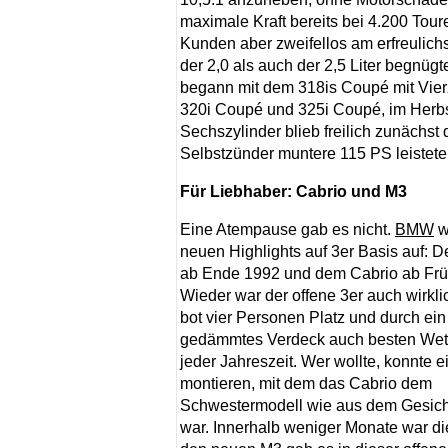
maximale Kraft bereits bei 4.200 Tou
Kunden aber zweifellos am erfreulichs
der 2,0 als auch der 2,5 Liter begnügt
begann mit dem 318is Coupé mit Vier
320i Coupé und 325i Coupé, im Herbs
Sechszylinder blieb freilich zunächst
Selbstzünder muntere 115 PS leistete
Für Liebhaber: Cabrio und M3
Eine Atempause gab es nicht.
BMW
w
neuen Highlights auf 3er Basis auf:
ab Ende 1992 und dem Cabrio ab Frü
Wieder war der offene 3er auch wirkli
bot vier Personen Platz und durch ei
gedämmtes Verdeck auch besten Wett
jeder Jahreszeit. Wer wollte, konnte 
montieren, mit dem das Cabrio dem
Schwestermodell wie aus dem Gesich
war. Innerhalb weniger Monate war die