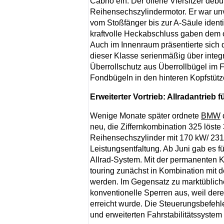
Cabrio ein. Der offene Viersitzer debü
Reihensechszylindermotor. Er war unv
vom Stoßfänger bis zur A-Säule ident
kraftvolle Heckabschluss gaben dem 
Auch im Innenraum präsentierte sich d
dieser Klasse serienmäßig über integr
Überrollschutz aus Überrollbügel im
Fondbügeln in den hinteren Kopfstütz
Erweiterter Vortrieb: Allradantrieb f
Wenige Monate später ordnete
BMW
neu, die Ziffernkombination 325 löste
Reihensechszylinder mit 170 kW/ 231
Leistungsentfaltung. Ab Juni gab es 
Allrad-System. Mit der permanenten Kr
touring zunächst in Kombination mit 
werden. Im Gegensatz zu marktübli
konventionelle Sperren aus, weil der
erreicht wurde. Die Steuerungsbefehle
und erweiterten Fahrstabilitätssystem