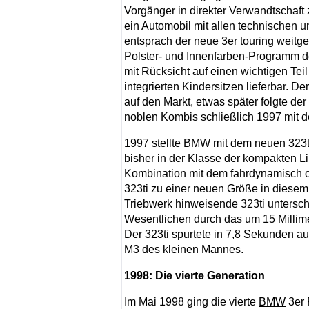
Vorgänger in direkter Verwandtschaft 
ein Automobil mit allen technischen u
entsprach der neue 3er touring weitg
Polster- und Innenfarben-Programm 
mit Rücksicht auf einen wichtigen Te
integrierten Kindersitzen lieferbar. D
auf den Markt, etwas später folgte der
noblen Kombis schließlich 1997 mit d
1997 stellte
BMW
mit dem neuen 323ti
bisher in der Klasse der kompakten L
Kombination mit dem fahrdynamisch o
323ti zu einer neuen Größe in diesem
Triebwerk hinweisende 323ti untersc
Wesentlichen durch das um 15 Millimet
Der 323ti spurtete in 7,8 Sekunden au
M3 des kleinen Mannes.
1998: Die vierte Generation
Im Mai 1998 ging die vierte
BMW
3er 