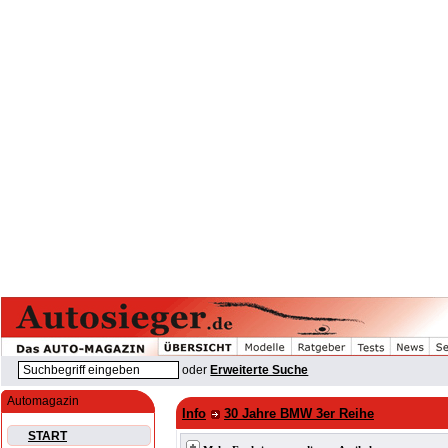
oder
Erweiterte Suche
Automagazin
Info
30 Jahre BMW 3er Reihe
START