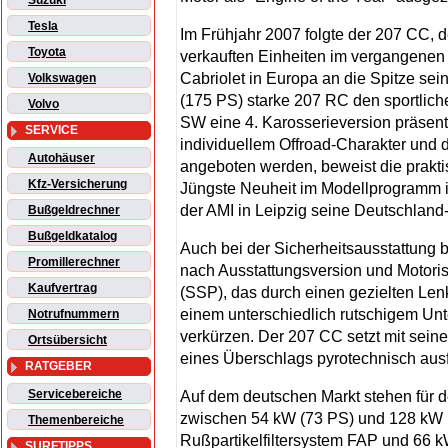
Suzuki
Tesla
Im Frühjahr 2007 folgte der 207 CC, d
Toyota
verkauften Einheiten im vergangenen 
Cabriolet in Europa an die Spitze sei
Volkswagen
(175 PS) starke 207 RC den sportlic
Volvo
SW eine 4. Karosserieversion präsent
SERVICE
individuellem Offroad-Charakter un
Autohäuser
angeboten werden, beweist die prakti
Kfz-Versicherung
Jüngste Neuheit im Modellprogramm is
der AMI in Leipzig seine Deutschland-
Bußgeldrechner
Bußgeldkatalog
Auch bei der Sicherheitsausstattung b
Promillerechner
nach Ausstattungsversion und Motoris
Kaufvertrag
(SSP), das durch einen gezielten Len
einem unterschiedlich rutschigem Unt
Notrufnummern
verkürzen. Der 207 CC setzt mit sein
Ortsübersicht
eines Überschlags pyrotechnisch aus
RATGEBER
Servicebereiche
Auf dem deutschen Markt stehen für d
zwischen 54 kW (73 PS) und 128 kW 
Themenbereiche
Rußpartikelfiltersystem FAP und 66 k
SURFTIPPS