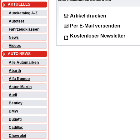
AKTUELLES
Autokatalog A-Z
Artikel drucken
Autotest
Per E-Mail versenden
Fahrzeugklassen
Kostenloser Newsletter
News
Videos
AUTO NEWS
Alle Automarken
Abarth
Alfa Romeo
Aston Martin
Audi
Bentley
BMW
Bugatti
Cadillac
Chevrolet