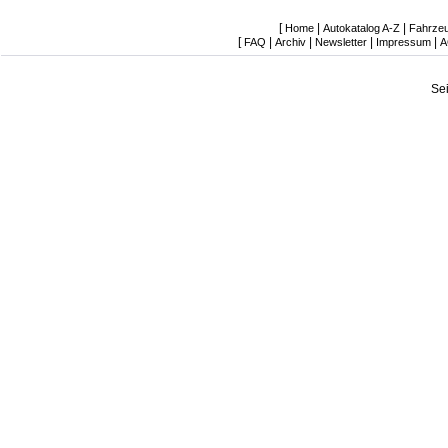
[
|
|
Home
Autokatalog A-Z
Fahrze
[
|
|
|
|
FAQ
Archiv
Newsletter
Impressum
A
Se