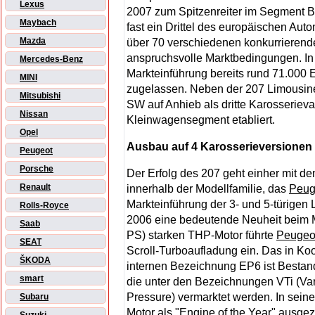
Lexus
2007 zum Spitzenreiter im Segment B
Maybach
fast ein Drittel des europäischen Auto
Mazda
über 70 verschiedenen konkurrieren
anspruchsvolle Marktbedingungen. In
Mercedes-Benz
Markteinführung bereits rund 71.000
MINI
zugelassen. Neben der 207 Limousin
Mitsubishi
SW auf Anhieb als dritte Karosserieva
Nissan
Kleinwagensegment etabliert.
Opel
Ausbau auf 4 Karosserieversionen
Peugeot
Porsche
Der Erfolg des 207 geht einher mit de
Renault
innerhalb der Modellfamilie, das
Peug
Markteinführung der 3- und 5-türigen
Rolls-Royce
2006 eine bedeutende Neuheit beim M
Saab
PS) starken THP-Motor führte
Peugeo
SEAT
Scroll-Turboaufladung ein. Das in Ko
ŠKODA
internen Bezeichnung EP6 ist Bestand
smart
die unter den Bezeichnungen VTi (Vari
Pressure) vermarktet werden. In sein
Subaru
Motor als "Engine of the Year" ausgez