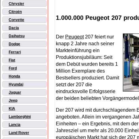
Chrysler
Citroën
1.000.000 Peugeot 207 produ
Corvette
Dacia
Daihatsu
Der
Peugeot
207 feiert nur
knapp 2 Jahre nach seiner
Dodge
Markteinführung ein
Ferrari
Produktionsjubiläum: Seit
Fiat
dem Debüt wurden bereits 1
Ford
Million Exemplare des
Honda
Bestsellers produziert. Damit
setzt der 207 die
Hyundai
eindrucksvolle Erfolgsserie
Jaguar
der beiden beliebten Vorgängermodell
Jeep
KIA
Der 207 wird mit durchschlagendem Er
angeboten. Allein im vergangenen Ja
Lamborghini
Einheiten – ein Ergebnis, mit dem der
Lancia
Jahresziel um mehr als 20.000 Einheit
Land Rover
europäischen Markt hat sich der 207