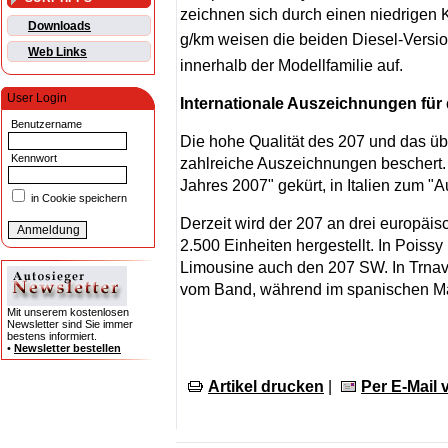
zeichnen sich durch einen niedrigen 
Downloads
g/km weisen die beiden Diesel-Versi
Web Links
innerhalb der Modellfamilie auf.
User Login
Internationale Auszeichnungen für
Benutzername
Die hohe Qualität des 207 und das ü
Kennwort
zahlreiche Auszeichnungen beschert.
Jahres 2007" gekürt, in Italien zum "
in Cookie speichern
Derzeit wird der 207 an drei europäis
2.500 Einheiten hergestellt. In Poissy 
Limousine auch den 207 SW. In Trnava
vom Band, während im spanischen Mad
Mit unserem kostenlosen
Newsletter sind Sie immer
bestens informiert.
•
Newsletter bestellen
Artikel drucken
|
Per E-Mail