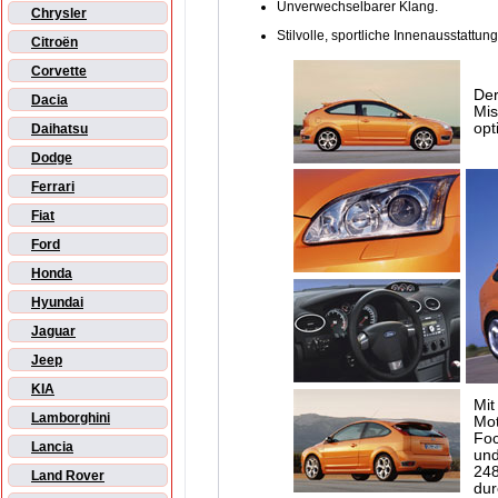
Unverwechselbarer Klang.
Chrysler
Stilvolle, sportliche Innenausstattung
Citroën
Corvette
Der
Dacia
Mis
opt
Daihatsu
Dodge
Ferrari
Fiat
Ford
Honda
Hyundai
Jaguar
Jeep
KIA
Mit
Lamborghini
Mot
Foc
Lancia
und
248
Land Rover
dur