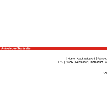
Autosieger-Startseite
[
|
|
Home
Autokatalog A-Z
Fahrzeu
[
|
|
|
|
FAQ
Archiv
Newsletter
Impressum
A
Se