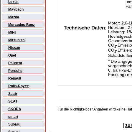
um
Lexus
Fah
Maybach
Mazda
Motor: 2,0-L
Mercedes-Benz
Technische Daten:
Hubraum: 2.
Leistung: 1
MINI
Höchstgesch
Mitsubishi
Gesamtverbra
CO
-Emissio
2
Nissan
CO
-Effizien
2
Schadstoffe
Opel
* Die angeg
Peugeot
vorgeschrieb
6, 6a Pkw-En
Porsche
Fassung) ermi
Renault
Rolls-Royce
Saab
SEAT
ŠKODA
Für die Richtigkeit der Angaben wird keine H
smart
Subaru
[
zu