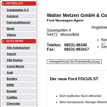
AKTUELLES
Autokatalog A-Z
Walter Metzen GmbH & Co
Autotest
Ford Neuwagen-Agent
Fahrzeugklassen
Angebote
News
Sauergarten 4
54472 Monzelfeld
Videos
Ne
AUTO NEWS
(ggf.
Telefon:
06531-96340
Ser
Alle Automarken
Fax:
06531-963417
Abarth
Alfa Romeo
Aston Martin
Audi
Der neue Ford FOCUS ST
Bentley
BMW
Bugatti
Noch kraftvoller. Noch effizienter.
Cadillac
Mehr Aerodynamik. Weniger Widerst
Chevrolet