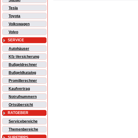
Suzuki
Tesla
Toyota
Volkswagen
Volvo
SERVICE
Autohäuser
Kfz-Versicherung
Bußgeldrechner
Bußgeldkatalog
Promillerechner
Kaufvertrag
Notrufnummern
Ortsübersicht
RATGEBER
Servicebereiche
Themenbereiche
SURFTIPPS