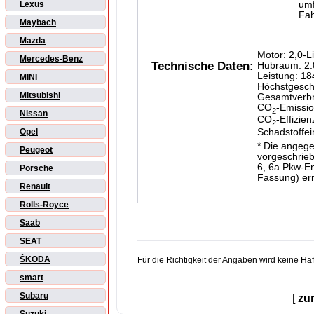
um
Lexus
Fah
Maybach
Mazda
Motor: 2,0-L
Mercedes-Benz
Technische Daten:
Hubraum: 2.
Leistung: 1
MINI
Höchstgesch
Mitsubishi
Gesamtverbra
CO
-Emissio
2
Nissan
CO
-Effizien
2
Schadstoffe
Opel
* Die angeg
Peugeot
vorgeschrieb
6, 6a Pkw-En
Porsche
Fassung) ermi
Renault
Rolls-Royce
Saab
SEAT
ŠKODA
Für die Richtigkeit der Angaben wird keine H
smart
Subaru
[
zu