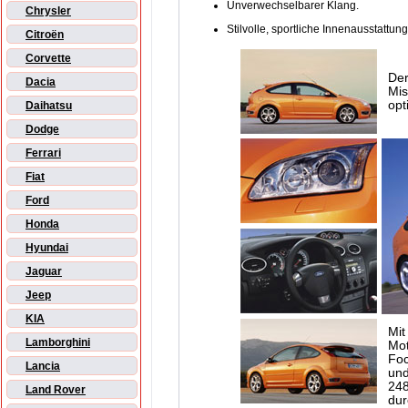
Unverwechselbarer Klang.
Chrysler
Stilvolle, sportliche Innenausstattung
Citroën
Corvette
Der
Dacia
Mis
opt
Daihatsu
Dodge
Ferrari
Fiat
Ford
Honda
Hyundai
Jaguar
Jeep
KIA
Mit
Lamborghini
Mot
Foc
Lancia
und
248
Land Rover
dur