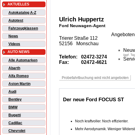
AKTUELLES
Autokatalog A-Z
Ulrich Huppertz
Autotest
Ford Neuwagen-Agent
Fahrzeugklassen
Angebotene
News
Trierer Straße 112
52156 Monschau
Videos
Neuw
AUTO NEWS
(ggf. T
Telefon:
02472-3274
Servi
Alle Automarken
Fax:
02472-4621
Abarth
Alfa Romeo
Aston Martin
Audi
Der neue Ford FOCUS ST
Bentley
BMW
Bugatti
Noch kraftvoller. Noch effizienter.
Cadillac
Mehr Aerodynamik. Weniger Widerst
Chevrolet