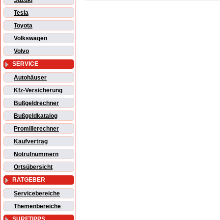
Suzuki
Tesla
Toyota
Volkswagen
Volvo
SERVICE
Autohäuser
Kfz-Versicherung
Bußgeldrechner
Bußgeldkatalog
Promillerechner
Kaufvertrag
Notrufnummern
Ortsübersicht
RATGEBER
Servicebereiche
Themenbereiche
SURFTIPPS