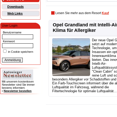
Downloads
Lesen Sie mehr aus dem Resort
Kauf
Web Links
Opel Grandland mit Intelli-Ai
User Login
Klima für Allergiker
Benutzername
Der neue Opel G
Kennwort
setzt auf moder
Technologie, um
Insassen ein op
in Cookie speichern
Innenraumklima
bieten. Das inno
Intelli-Air-
Luftqualitätssys
"Clean Cabin" so
reine Luft und s
besonders Allergiker vor Schadstoffen und 
Mit unserem kostenlosen
Ein Farb-Touchscreen informiert über die a
Newsletter sind Sie immer
Luftqualität im Fahrzeug, während die
bestens informiert.
Filtertechnologie für optimale Luftqualität...
•
Newsletter bestellen