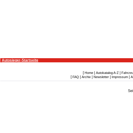
Autosieger-Startseite
[
|
|
Home
Autokatalog A-Z
Fahrze
[
|
|
|
|
FAQ
Archiv
Newsletter
Impressum
A
Se