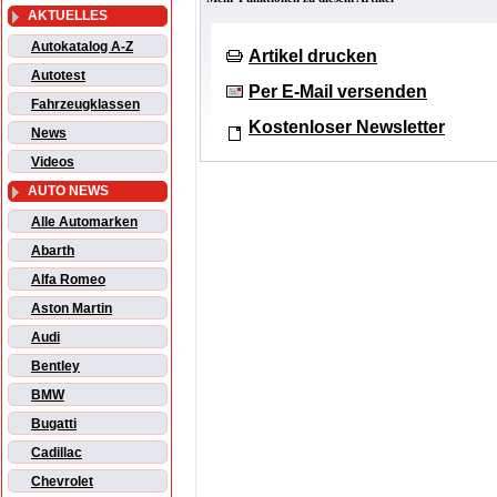
AKTUELLES
Autokatalog A-Z
Artikel drucken
Autotest
Per E-Mail versenden
Fahrzeugklassen
Kostenloser Newsletter
News
Videos
AUTO NEWS
Alle Automarken
Abarth
Alfa Romeo
Aston Martin
Audi
Bentley
BMW
Bugatti
Cadillac
Chevrolet