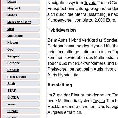
Lexus
Navigationssystem
Toyota
Touch&Go m
Freisprecheinrichtung. Gegenüber der 
Maybach
sich durch die Mehrausstattung je nac
Mazda
Kundenvorteil von bis zu 2.000 Euro.
Mercedes-Benz
MINI
Hybridversion
Mitsubishi
Beim Auris Hybrid verfügt das Sonderm
Nissan
Serienausstattung des Hybrid Life über
Opel
Leichtmetallfelgen, die auch in der T
Peugeot
kommen sowie über das Multimedia-
Touch&Go mit Rückfahrkamera und Blu
Porsche
Preisvorteil beträgt beim Auris Hybr
Renault
Auris Hybrid Life.
Rolls-Royce
Saab
Ausstattung
SEAT
Im Zuge der Einführung der neuen Tra
ŠKODA
neue Multimediasystem
Toyota
Touch 
smart
Rückfahrkamera erweitert. Das Navi
Subaru
Aufpreis erhältlich.