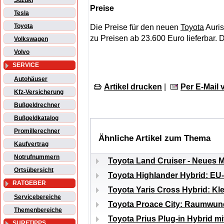
Suzuki
Preise
Tesla
Toyota
Die Preise für den neuen
Toyota
Auris
zu Preisen ab 23.600 Euro lieferbar. D
Volkswagen
Volvo
SERVICE
Autohäuser
Artikel drucken
|
Per E-Mail
Kfz-Versicherung
Bußgeldrechner
Bußgeldkatalog
Promillerechner
Ähnliche Artikel zum Thema
Kaufvertrag
Notrufnummern
Toyota Land Cruiser - Neues 
Ortsübersicht
Toyota Highlander Hybrid: EU-
RATGEBER
Toyota Yaris Cross Hybrid: K
Servicebereiche
Toyota Proace City: Raumwund
Themenbereiche
Toyota Prius Plug-in Hybrid 
SURFTIPPS