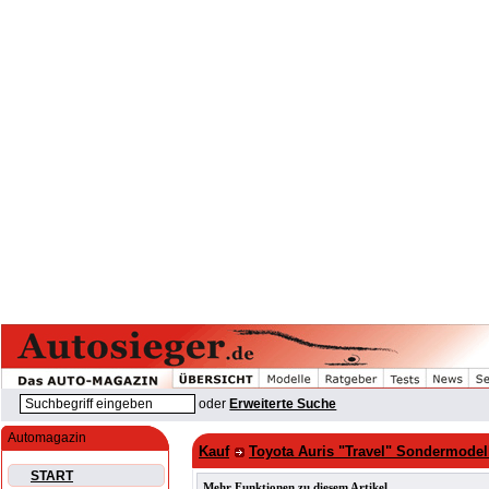
oder
Erweiterte Suche
Automagazin
Kauf
Toyota Auris "Travel" Sondermodel
START
Mehr Funktionen zu diesem Artikel