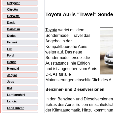
Chrysler
Citroën
Toyota Auris "Travel" Sond
Corvette
Dacia
Daihatsu
Toyota
wertet mit dem
Sondermodell Travel das
Dodge
Angebot in der
Ferrari
Kompaktbaureihe Auris
Fiat
weiter auf. Das neue
Ford
Sondermodell ersetzt die
Honda
Ausstattungslinie Edition
und ist abgesehen vom Auris
Hyundai
D-CAT für alle
Jaguar
Motorisierungen einschließlich des Aur
Jeep
KIA
Benziner- und Dieselversionen
Lamborghini
In den Benziner- und Dieselversionen 
Lancia
Extras des Auris Edition einschließlic
Land Rover
der Klimaautomatik. Hinzu kommt nun