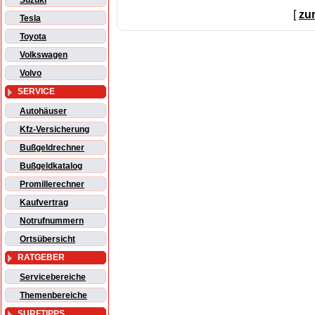
Suzuki
[
zu
Tesla
Toyota
Volkswagen
Volvo
SERVICE
Autohäuser
Kfz-Versicherung
Bußgeldrechner
Bußgeldkatalog
Promillerechner
Kaufvertrag
Notrufnummern
Ortsübersicht
RATGEBER
Servicebereiche
Themenbereiche
SURFTIPPS