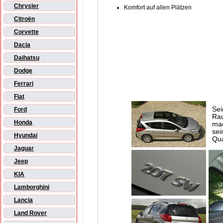
Chrysler
Komfort auf allen Plätzen
Citroën
Corvette
Dacia
Daihatsu
Dodge
Ferrari
Fiat
Sei
Ford
Rau
Honda
mac
sei
Hyundai
Qua
Jaguar
Jeep
KIA
Lamborghini
Lancia
Land Rover