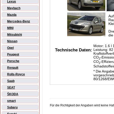
Lexus
Maybach
Mazda
Auf
Ra
Mercedes-Benz
Kle
MINI
Dre
Mitsubishi
die
Nissan
Motor: 1.6 l
Opel
Technische Daten:
Leistung: 82
Kraftstoffver
Peugeot
CO
-Emissio
2
Porsche
CO
-Effizien
2
Schadstoffe
Renault
* Die Angabe
Rolls-Royce
vorgeschrie
80/1268/EW
Saab
SEAT
ŠKODA
smart
Für die Richtigkeit der Angaben wird keine H
Subaru