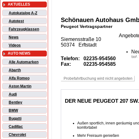
AKTUELLES
Autokatalog A-Z
Schönauen Autohaus Gmb
Autotest
Peugeot Vertragspartner
Fahrzeugklassen
Angebote
News
Siemensstraße 10
50374 Erftstadt
Videos
Ne
AUTO NEWS
(ggf.
Telefon:
02235-954560
Alle Automarken
Fax:
02235-954585
Abarth
Alfa Romeo
Aston Martin
Audi
DER NEUE PEUGEOT 207 SW.
Bentley
BMW
Bugatti
Außen sportlich, innen geräumig un
Cadillac
komfortabel
Chevrolet
Mehr Freiraum genießen