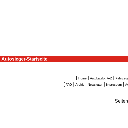
Autosieger-Startseite
[
|
|
Home
Autokatalog A-Z
Fahrzeu
[
|
|
|
|
FAQ
Archiv
Newsletter
Impressum
A
Seite