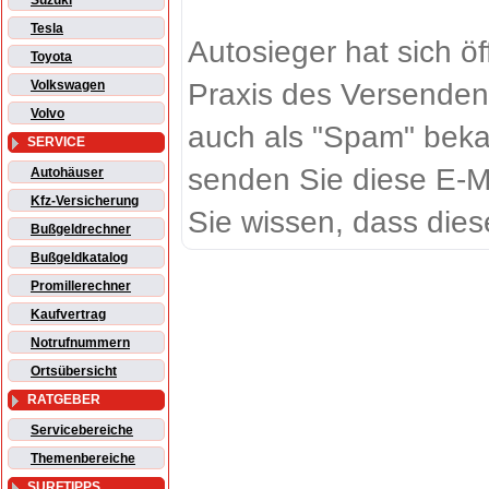
Suzuki
Tesla
Autosieger hat sich ö
Toyota
Praxis des Versenden
Volkswagen
Volvo
auch als "Spam" beka
SERVICE
senden Sie diese E-M
Autohäuser
Kfz-Versicherung
Sie wissen, dass dies
Bußgeldrechner
Bußgeldkatalog
Promillerechner
Kaufvertrag
Notrufnummern
Ortsübersicht
RATGEBER
Servicebereiche
Themenbereiche
SURFTIPPS