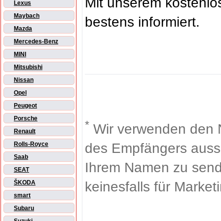
Mit unserem kostenl
Lexus
Maybach
bestens informiert.
Mazda
Mercedes-Benz
MINI
Mitsubishi
Nissan
Opel
Peugeot
Porsche
*
Wir verwenden den 
Renault
des Empfängers aussch
Rolls-Royce
Saab
Ihrem Namen zu sende
SEAT
keinesfalls für Market
ŠKODA
smart
Subaru