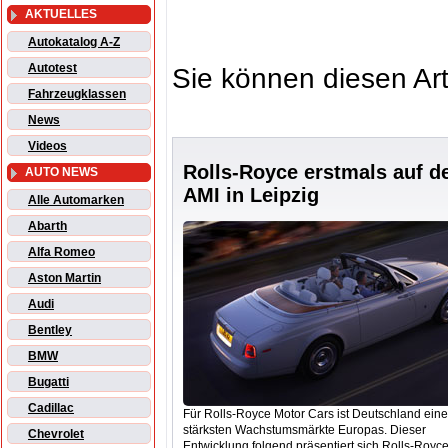
AKTUELLES
Autokatalog A-Z
Autotest
Sie können diesen Art
Fahrzeugklassen
News
Videos
Rolls-Royce erstmals auf d
AUTO NEWS
AMI in Leipzig
Alle Automarken
Abarth
Alfa Romeo
Aston Martin
Audi
Bentley
BMW
Bugatti
Cadillac
Für Rolls-Royce Motor Cars ist Deutschland eine
stärksten Wachstumsmärkte Europas. Dieser
Chevrolet
Entwicklung folgend präsentiert sich Rolls-Royc