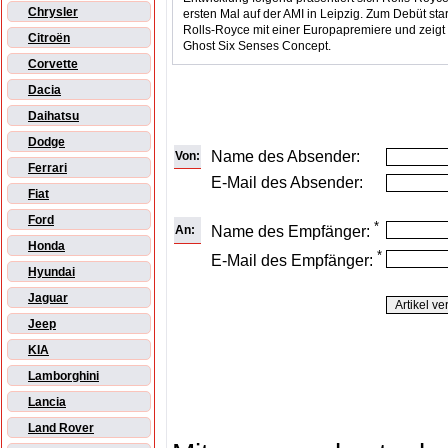
Chrysler
ersten Mal auf der AMI in Leipzig. Zum Debüt star
Rolls-Royce mit einer Europapremiere und zeigt
Citroën
Ghost Six Senses Concept.
Corvette
Dacia
Daihatsu
Dodge
Name des Absender:
Von:
Ferrari
E-Mail des Absender:
Fiat
Ford
*
An:
Name des Empfänger:
Honda
*
E-Mail des Empfänger:
Hyundai
Jaguar
Jeep
KIA
Lamborghini
Lancia
Land Rover