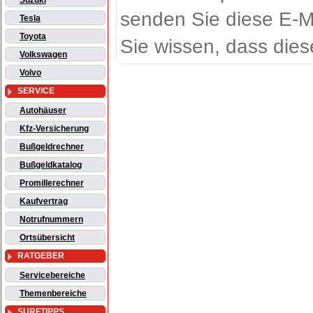
Suzuki
senden Sie diese E-M
Tesla
Toyota
Sie wissen, dass dies
Volkswagen
Volvo
SERVICE
Autohäuser
Kfz-Versicherung
Bußgeldrechner
Bußgeldkatalog
Promillerechner
Kaufvertrag
Notrufnummern
Ortsübersicht
RATGEBER
Servicebereiche
Themenbereiche
SURFTIPPS