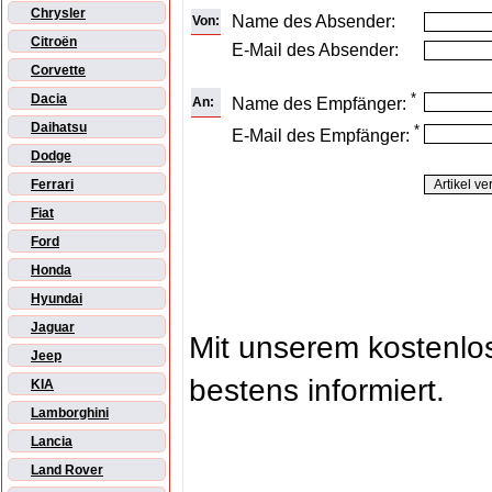
Chrysler
Name des Absender:
Von:
Citroën
E-Mail des Absender:
Corvette
*
Dacia
An:
Name des Empfänger:
Daihatsu
*
E-Mail des Empfänger:
Dodge
Ferrari
Fiat
Ford
Honda
Hyundai
Jaguar
Mit unserem kostenl
Jeep
bestens informiert.
KIA
Lamborghini
Lancia
Land Rover