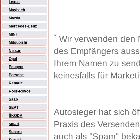
Lexus
Maybach
Mazda
Mercedes-Benz
*
MINI
Wir verwenden den 
Mitsubishi
des Empfängers aussch
Nissan
Opel
Ihrem Namen zu sende
Peugeot
keinesfalls für Market
Porsche
Renault
Rolls-Royce
Saab
SEAT
Autosieger hat sich ö
ŠKODA
Praxis des Versenden
smart
Subaru
auch als "Spam" beka