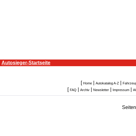
Autosieger-Startseite
[
|
|
Home
Autokatalog A-Z
Fahrzeu
[
|
|
|
|
FAQ
Archiv
Newsletter
Impressum
A
Seite