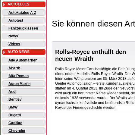
AKTUELLES
Autokatalog A-Z
Autotest
Sie können diesen Art
Fahrzeugklassen
News
Videos
Rolls-Royce enthüllt den
AUTO NEWS
neuen Wraith
Alle Automarken
Abarth
Rolls-Royce Motor Cars bestätigte die Enthüllun
eines neuen Modells: Rolls-Royce Wraith. Der W
Alfa Romeo
feiert seine Weltpremiere am 05. März 2013 auf
Genfer Automobilsalon – erste Kundenausliefer
Aston Martin
starten im 4. Quartal 2013. Im Zuge der Neuvorst
Audi
wird auch ein berühmter Name wieder belebt, de
erstmals 1938 verwendet wurde. Der Wraith wird
Bentley
dynamischste, kraftvollste und betörendste Rolls
BMW
Royce der Firmengeschichte werden.
Bugatti
Cadillac
Chevrolet