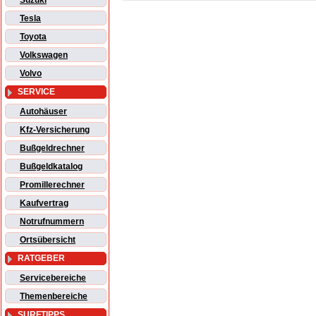
Suzuki
Tesla
Toyota
Volkswagen
Volvo
SERVICE
Autohäuser
Kfz-Versicherung
Bußgeldrechner
Bußgeldkatalog
Promillerechner
Kaufvertrag
Notrufnummern
Ortsübersicht
RATGEBER
Servicebereiche
Themenbereiche
SURFTIPPS