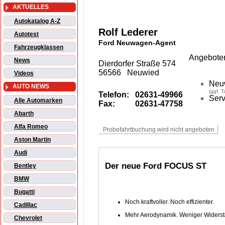
AKTUELLES
Autokatalog A-Z
Rolf Lederer
Autotest
Ford Neuwagen-Agent
Fahrzeugklassen
Angeboten
News
Dierdorfer Straße 574
56566 Neuwied
Videos
Neu
AUTO NEWS
(ggf. 
Telefon:
02631-49966
Serv
Alle Automarken
Fax:
02631-47758
Abarth
Alfa Romeo
Aston Martin
Audi
Der neue Ford FOCUS ST
Bentley
BMW
Bugatti
Noch kraftvoller. Noch effizienter.
Cadillac
Mehr Aerodynamik. Weniger Widerst
Chevrolet