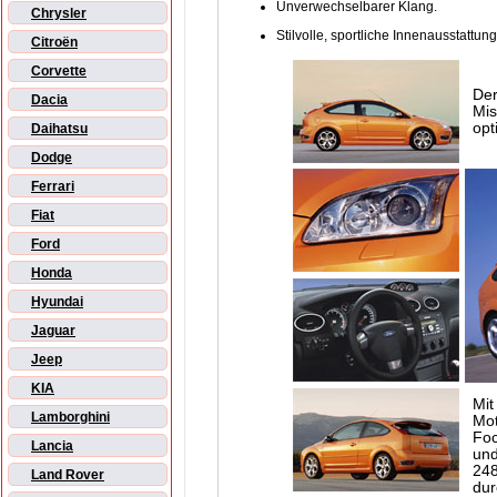
Unverwechselbarer Klang.
Chrysler
Stilvolle, sportliche Innenausstattung
Citroën
Corvette
Der
Dacia
Mis
opt
Daihatsu
Dodge
Ferrari
Fiat
Ford
Honda
Hyundai
Jaguar
Jeep
KIA
Mit
Lamborghini
Mot
Foc
Lancia
und
248
Land Rover
dur