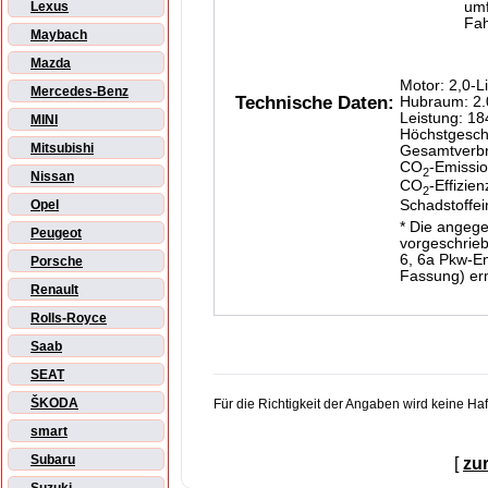
um
Lexus
Fah
Maybach
Mazda
Motor: 2,0-L
Mercedes-Benz
Technische Daten:
Hubraum: 2.
Leistung: 1
MINI
Höchstgesch
Mitsubishi
Gesamtverbra
CO
-Emissio
2
Nissan
CO
-Effizien
2
Schadstoffe
Opel
* Die angeg
Peugeot
vorgeschrieb
6, 6a Pkw-En
Porsche
Fassung) ermi
Renault
Rolls-Royce
Saab
SEAT
ŠKODA
Für die Richtigkeit der Angaben wird keine H
smart
Subaru
[
zu