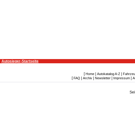
Autosieger-Startseite
[
|
|
Home
Autokatalog A-Z
Fahrzeu
[
|
|
|
|
FAQ
Archiv
Newsletter
Impressum
A
Se