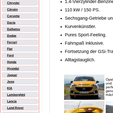
1.4-Vierzylinder-Benzine
Chrysler
110 kW / 150 PS.
Citroën
Corvette
Sechsgang-Getriebe und
Dacia
Kurvenkünstler.
Daihatsu
Pures Sport-Feeling.
Dodge
Fahrspaß inklusive.
Ferrari
Fiat
Fortsetzung der GSi-Tra
Ford
Alltagstauglich.
Honda
Hyundai
Jaguar
Opel
Jeep
und 
perf
KIA
gena
mäch
Lamborghini
Lancia
Land Rover