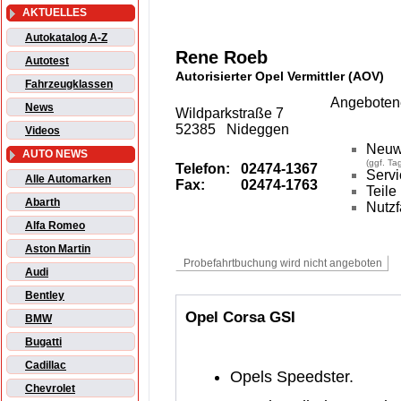
AKTUELLES
Autokatalog A-Z
Rene Roeb
Autotest
Autorisierter Opel Vermittler (AOV)
Fahrzeugklassen
Angebotene
News
Wildparkstraße 7
52385 Nideggen
Videos
Neuw
AUTO NEWS
(ggf. T
Telefon:
02474-1367
Servi
Alle Automarken
Fax:
02474-1763
Teile
Abarth
Nutz
Alfa Romeo
Aston Martin
Audi
Bentley
Opel Corsa GSI
BMW
Bugatti
Cadillac
Opels Speedster.
Chevrolet