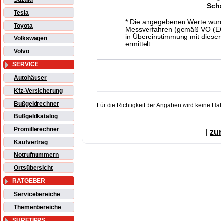
Suzuki
Sch
Tesla
* Die angegebenen Werte wur
Toyota
Messverfahren (gemäß VO (EG)
in Übereinstimmung mit dieser
Volkswagen
ermittelt.
Volvo
SERVICE
Autohäuser
Kfz-Versicherung
Bußgeldrechner
Für die Richtigkeit der Angaben wird keine H
Bußgeldkatalog
Promillerechner
[
zu
Kaufvertrag
Notrufnummern
Ortsübersicht
RATGEBER
Servicebereiche
Themenbereiche
SURFTIPPS