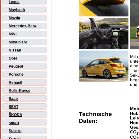
Lexus
Maybach
Mazda
Mercedes-Benz
MINI
Mitsubishi
Nissan
Mit 
Opel
unte
eine
Peugeot
– be
Porsche
Seku
bege
Renault
und 
Rolls-Royce
Saab
SEAT
Mot
Technische
Hub
ŠKODA
Lei
Daten:
Höc
smart
Ges
Subaru
CO
2
CO
2