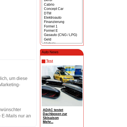
Auto News
Test
ich, um diese
Marketing-
erwünschter
ADAC testet
Dachboxen zur
 E-Mails nur an
Skisaison
Mehr...