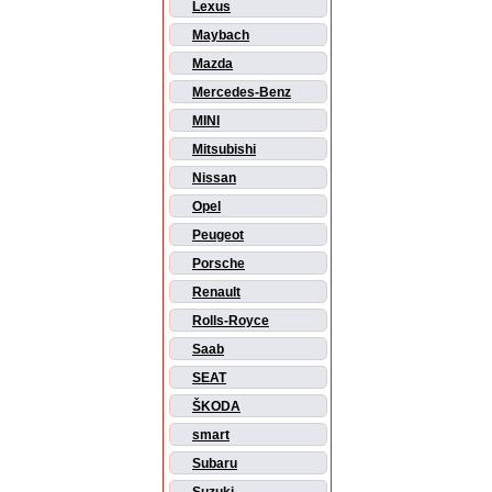
Lexus
Maybach
Mazda
Mercedes-Benz
MINI
Mitsubishi
Nissan
Opel
Peugeot
Porsche
Renault
Rolls-Royce
Saab
SEAT
ŠKODA
smart
Subaru