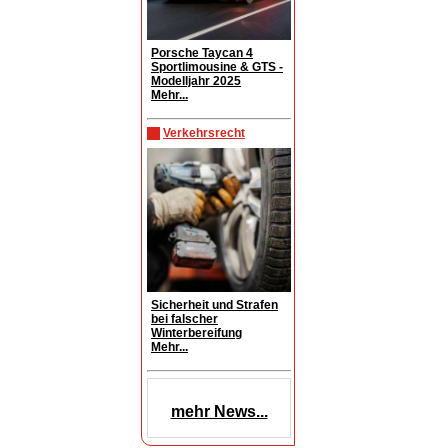
Porsche Taycan 4
Sportlimousine & GTS -
Modelljahr 2025
Mehr...
Verkehrsrecht
Sicherheit und Strafen
bei falscher
Winterbereifung
Mehr...
mehr News...