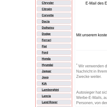
E-Mail des 
Chrysler
Citroën
Corvette
Dacia
Daihatsu
Dodge
Mit unserem kost
Ferrari
Fiat
Ford
Honda
*
Hyundai
Wir verwenden d
Nachricht in Ihre
Jaguar
Zwecke weiter.
Jeep
KIA
Lamborghini
Autosieger hat si
Lancia
Werbe-E-Mails, au
Land Rover
Personen, von den