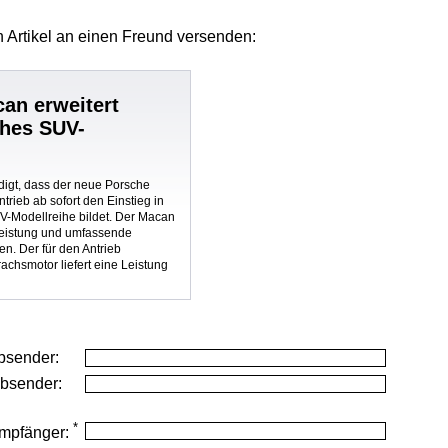
 Artikel
an einen Freund versenden:
an erweitert
ches SUV-
igt, dass der neue Porsche
trieb ab sofort den Einstieg in
UV-Modellreihe bildet. Der Macan
Leistung und umfassende
n. Der für den Antrieb
rachsmotor liefert eine Leistung
.
bsender:
Absender:
*
mpfänger: