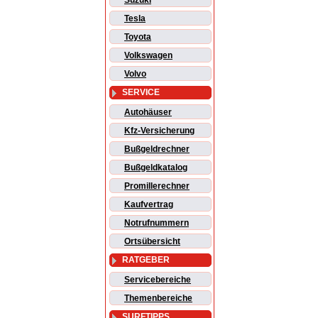
Suzuki
Tesla
Toyota
Volkswagen
Volvo
SERVICE
Autohäuser
Kfz-Versicherung
Bußgeldrechner
Bußgeldkatalog
Promillerechner
Kaufvertrag
Notrufnummern
Ortsübersicht
RATGEBER
Servicebereiche
Themenbereiche
SURFTIPPS