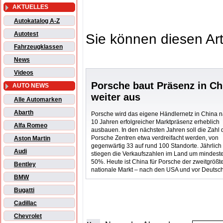
AKTUELLES
Autokatalog A-Z
Autotest
Sie können diesen Art
Fahrzeugklassen
News
Videos
Porsche baut Präsenz in Ch
AUTO NEWS
weiter aus
Alle Automarken
Abarth
Porsche wird das eigene Händlernetz in China 
10 Jahren erfolgreicher Marktpräsenz erheblich
Alfa Romeo
ausbauen. In den nächsten Jahren soll die Zahl 
Porsche Zentren etwa verdreifacht werden, von
Aston Martin
gegenwärtig 33 auf rund 100 Standorte. Jährlich
Audi
stiegen die Verkaufszahlen im Land um mindest
50%. Heute ist China für Porsche der zweitgrößt
Bentley
nationale Markt – nach den USA und vor Deutsc
BMW
Bugatti
Cadillac
Chevrolet