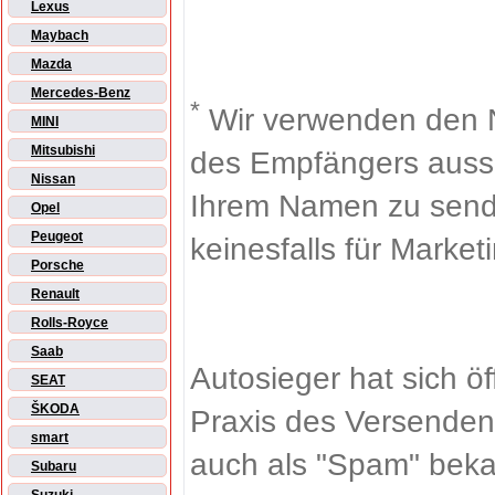
Lexus
Maybach
Mazda
Mercedes-Benz
*
Wir verwenden den 
MINI
Mitsubishi
des Empfängers aussch
Nissan
Ihrem Namen zu sende
Opel
Peugeot
keinesfalls für Market
Porsche
Renault
Rolls-Royce
Saab
Autosieger hat sich ö
SEAT
ŠKODA
Praxis des Versenden
smart
auch als "Spam" beka
Subaru