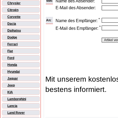
Name des Absender:
Von:
Chrysler
E-Mail des Absender:
Citroën
Corvette
*
An:
Name des Empfänger:
Dacia
*
E-Mail des Empfänger:
Daihatsu
Dodge
Ferrari
Fiat
Ford
Honda
Hyundai
Mit unserem kostenl
Jaguar
Jeep
bestens informiert.
KIA
Lamborghini
Lancia
Land Rover