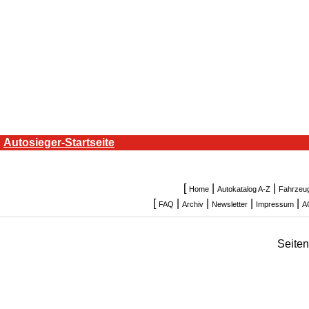
Autosieger-Startseite
[
|
|
Home
Autokatalog A-Z
Fahrzeu
[
|
|
|
|
FAQ
Archiv
Newsletter
Impressum
A
Seite