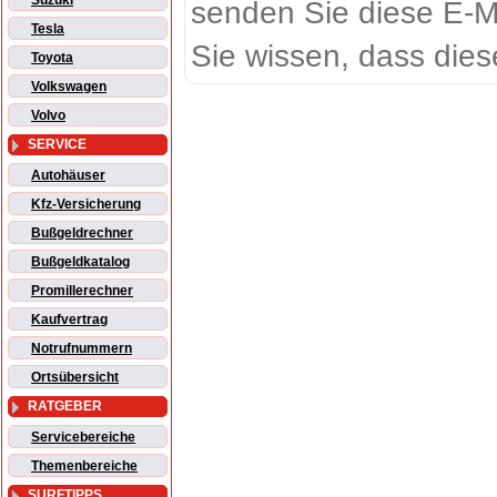
Suzuki
senden Sie diese E-M
Tesla
Sie wissen, dass dies
Toyota
Volkswagen
Volvo
SERVICE
Autohäuser
Kfz-Versicherung
Bußgeldrechner
Bußgeldkatalog
Promillerechner
Kaufvertrag
Notrufnummern
Ortsübersicht
RATGEBER
Servicebereiche
Themenbereiche
SURFTIPPS