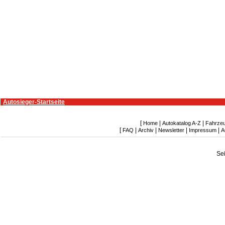
Autosieger-Startseite
[
|
|
Home
Autokatalog A-Z
Fahrze
[
|
|
|
|
FAQ
Archiv
Newsletter
Impressum
A
Se