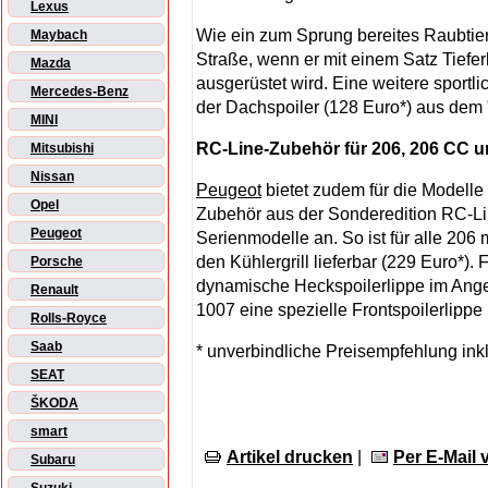
Lexus
Wie ein zum Sprung bereites Raubtier
Maybach
Straße, wenn er mit einem Satz Tiefe
Mazda
ausgerüstet wird. Eine weitere sport
Mercedes-Benz
der Dachspoiler (128 Euro*) aus dem 
MINI
RC-Line-Zubehör für 206, 206 CC 
Mitsubishi
Nissan
Peugeot
bietet zudem für die Modell
Opel
Zubehör aus der Sonderedition RC-Lin
Peugeot
Serienmodelle an. So ist für alle 206 
den Kühlergrill lieferbar (229 Euro*)
Porsche
dynamische Heckspoilerlippe im Angeb
Renault
1007 eine spezielle Frontspoilerlippe 
Rolls-Royce
Saab
* unverbindliche Preisempfehlung ink
SEAT
ŠKODA
smart
Artikel drucken
|
Per E-Mail
Subaru