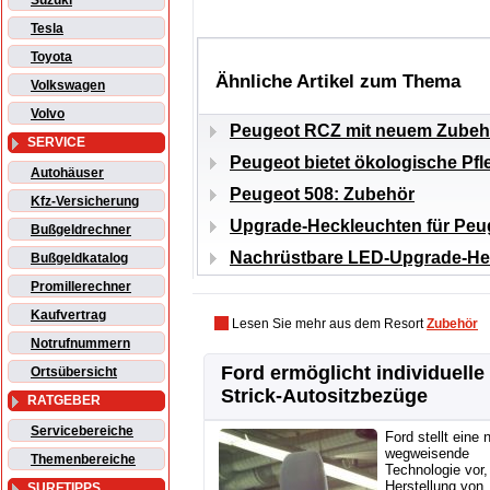
Suzuki
Tesla
Toyota
Ähnliche Artikel zum Thema
Volkswagen
Volvo
Peugeot RCZ mit neuem Zubeh
SERVICE
Peugeot bietet ökologische Pfl
Autohäuser
Peugeot 508: Zubehör
Kfz-Versicherung
Upgrade-Heckleuchten für Peug
Bußgeldrechner
Nachrüstbare LED-Upgrade-Hec
Bußgeldkatalog
Promillerechner
Kaufvertrag
Lesen Sie mehr aus dem Resort
Zubehör
Notrufnummern
Ford ermöglicht individuelle
Ortsübersicht
Strick-Autositzbezüge
RATGEBER
Servicebereiche
Ford stellt eine 
wegweisende
Themenbereiche
Technologie vor,
Herstellung von
SURFTIPPS