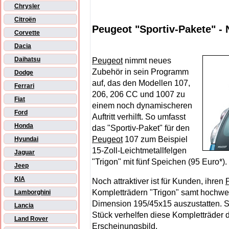
Chrysler
Citroën
Peugeot "Sportiv-Pakete" 
Corvette
Dacia
Daihatsu
Peugeot
nimmt neues
Zubehör in sein Programm
Dodge
auf, das den Modellen 107,
Ferrari
206, 206 CC und 1007 zu
Fiat
einem noch dynamischeren
Ford
Auftritt verhilft. So umfasst
Honda
das "Sportiv-Paket" für den
Peugeot
107 zum Beispiel
Hyundai
15-Zoll-Leichtmetallfelgen
Jaguar
"Trigon" mit fünf Speichen (95 Euro*).
Jeep
KIA
Noch attraktiver ist für Kunden, ihren
Kompletträdern "Trigon" samt hochwert
Lamborghini
Dimension 195/45x15 auszustatten. S
Lancia
Stück verhelfen diese Kompletträder 
Land Rover
Erscheinungsbild.