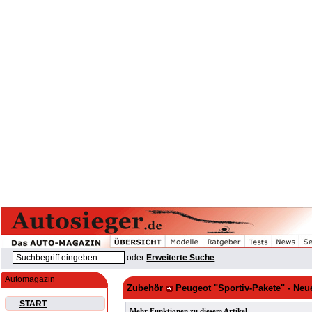
oder
Erweiterte Suche
Automagazin
Zubehör
Peugeot "Sportiv-Pakete" - N
START
Mehr Funktionen zu diesem Artikel