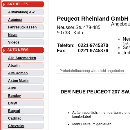
AKTUELLES
Autokatalog A-Z
Peugeot Rheinland GmbH
Autotest
Angebote
Neusser Str. 479-485
Fahrzeugklassen
50733 Köln
News
Ne
Videos
(ggf.
Telefon:
0221-9745370
Ser
AUTO NEWS
Fax:
0221-9745376
Tei
Alle Automarken
Abarth
Alfa Romeo
Aston Martin
Audi
DER NEUE PEUGEOT 207 SW.
Bentley
BMW
Bugatti
Außen sportlich, innen geräumig un
komfortabel
Cadillac
Mehr Freiraum genießen
Chevrolet