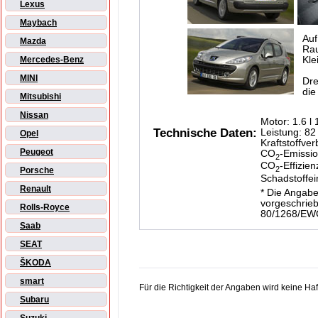
Lexus
Maybach
Auf
Mazda
Ra
Kle
Mercedes-Benz
MINI
Dre
die
Mitsubishi
Nissan
Motor: 1.6 l
Technische Daten:
Leistung: 82
Opel
Kraftstoffver
Peugeot
CO
-Emissio
2
CO
-Effizien
2
Porsche
Schadstoffe
Renault
* Die Angabe
vorgeschrie
Rolls-Royce
80/1268/EW
Saab
SEAT
ŠKODA
smart
Für die Richtigkeit der Angaben wird keine H
Subaru