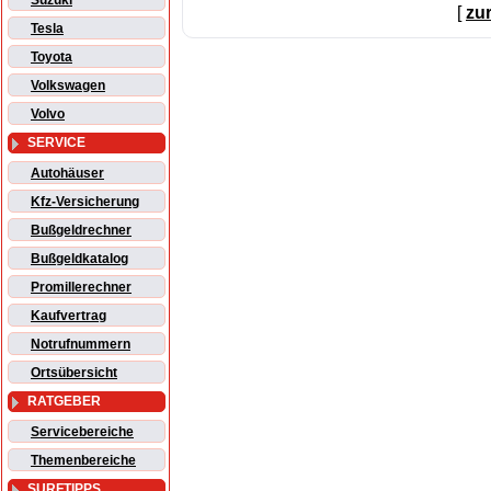
Suzuki
[
zu
Tesla
Toyota
Volkswagen
Volvo
SERVICE
Autohäuser
Kfz-Versicherung
Bußgeldrechner
Bußgeldkatalog
Promillerechner
Kaufvertrag
Notrufnummern
Ortsübersicht
RATGEBER
Servicebereiche
Themenbereiche
SURFTIPPS