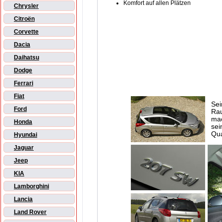
Komfort auf allen Plätzen
Chrysler
Citroën
Corvette
Dacia
Daihatsu
Dodge
Ferrari
Fiat
Sei
Ford
Rau
mac
Honda
sei
Qua
Hyundai
Jaguar
Jeep
KIA
Lamborghini
Lancia
Land Rover