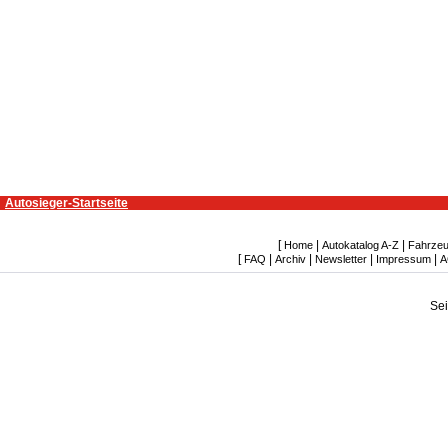
Autosieger-Startseite
[
|
|
Home
Autokatalog A-Z
Fahrzeu
[
|
|
|
|
FAQ
Archiv
Newsletter
Impressum
A
Se