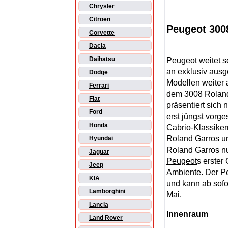
Chrysler
Citroën
Peugeot 300
Corvette
Dacia
Daihatsu
Peugeot
weitet s
an exklusiv ausg
Dodge
Modellen weiter 
Ferrari
dem 3008 Rolan
Fiat
präsentiert sich
Ford
erst jüngst vorges
Honda
Cabrio-Klassike
Roland Garros 
Hyundai
Roland Garros n
Jaguar
Peugeot
s erster
Jeep
Ambiente. Der
P
KIA
und kann ab sofo
Lamborghini
Mai.
Lancia
Innenraum
Land Rover