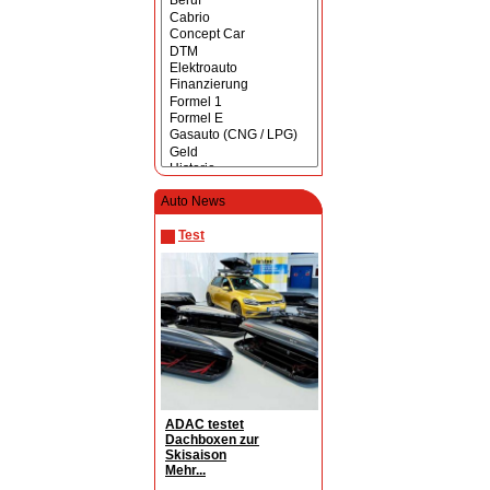
Auto News
Test
ADAC testet
Dachboxen zur
Skisaison
Mehr...