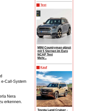
Test
MINI Countryman glänzt
mit 5 Sternen im Euro
NCAP Test
Mehr...
Kauf
nd
 e-Call-System
erla Nera
zu erkennen.
Toyota Land Cruiser -