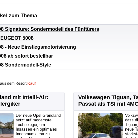
ikel zum Thema
8 Signature: Sondermodell des Fünftürers
PEUGEOT 5008
8 - Neue Einstiegsmotorisierung
08 ab sofort bestellbar
8 Sondermodell-Style
 aus dem Resort
Kauf
and mit Intelli-Air:
Volkswagen Tiguan, T
lergiker
Passat als TSI mit 4M
Der neue Opel Grandland
Volksw
setzt auf modernste
dass di
Technologie, um
Tiguan
Insassen ein optimales
neue T
Innenraumklima zu
stärkst