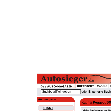
oder
Erweiterte Suc
Automagazin
Kauf
Peugeot 30
START
Mehr Funktionen zu die