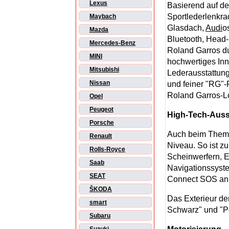
Lexus
Basierend auf der
Sportlederlenkra
Maybach
Glasdach,
Audi
o
Mazda
Bluetooth, Head-
Mercedes-Benz
Roland Garros du
MINI
hochwertiges Inne
Mitsubishi
Lederausstattung
Nissan
und feiner "RG"-
Roland Garros-L
Opel
Peugeot
High-Tech-Auss
Porsche
Auch beim Thema
Renault
Niveau. So ist z
Rolls-Royce
Scheinwerfern, E
Saab
Navigationssyst
SEAT
Connect SOS an
ŠKODA
Das Exterieur de
smart
Schwarz" und "P
Subaru