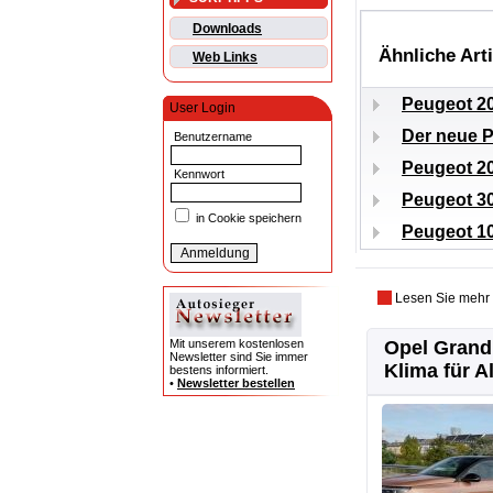
Downloads
Ähnliche Art
Web Links
Peugeot 20
User Login
Der neue 
Benutzername
Peugeot 20
Kennwort
Peugeot 30
in Cookie speichern
Peugeot 10
Lesen Sie mehr
Mit unserem kostenlosen
Opel Grandl
Newsletter sind Sie immer
Klima für Al
bestens informiert.
•
Newsletter bestellen