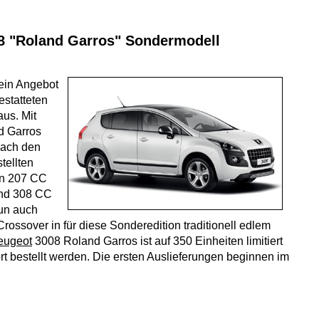
8 "Roland Garros" Sondermodell
ein Angebot
estatteten
aus. Mit
d Garros
 nach den
tellten
rn 207 CC
und 308 CC
un auch
 Crossover in für diese Sonderedition traditionell edlem
eugeot
3008 Roland Garros ist auf 350 Einheiten limitiert
rt bestellt werden. Die ersten Auslieferungen beginnen im