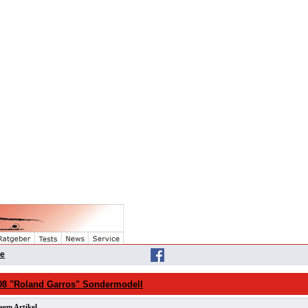
he
08 "Roland Garros" Sondermodell
sem Artikel