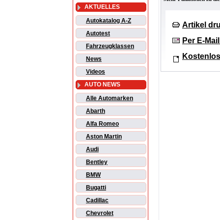
AKTUELLES
Autokatalog A-Z
Artikel d
Autotest
Per E-Mai
Fahrzeugklassen
Kostenlos
News
Videos
AUTO NEWS
Alle Automarken
Abarth
Alfa Romeo
Aston Martin
Audi
Bentley
BMW
Bugatti
Cadillac
Chevrolet