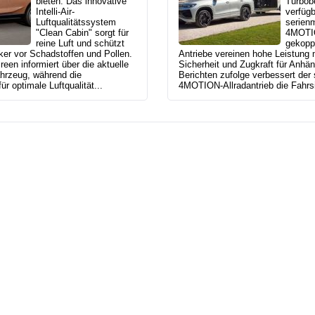
bieten. Das innovative
Turbob
Intelli-Air-
verfügb
Luftqualitätssystem
serien
"Clean Cabin" sorgt für
4MOTIO
reine Luft und schützt
gekoppe
ker vor Schadstoffen und Pollen.
Antriebe vereinen hohe Leistung m
een informiert über die aktuelle
Sicherheit und Zugkraft für Anhän
ahrzeug, während die
Berichten zufolge verbessert der
für optimale Luftqualität...
4MOTION-Allradantrieb die Fahrsic