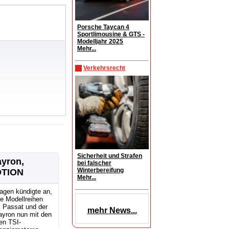
Porsche Taycan 4
Sportlimousine & GTS -
Modelljahr 2025
Mehr...
Verkehrsrecht
Sicherheit und Strafen
ayron,
bei falscher
Winterbereifung
OTION
Mehr...
agen kündigte an,
e Modellreihen
, Passat und der
mehr News...
ayron nun mit den
en TSI-