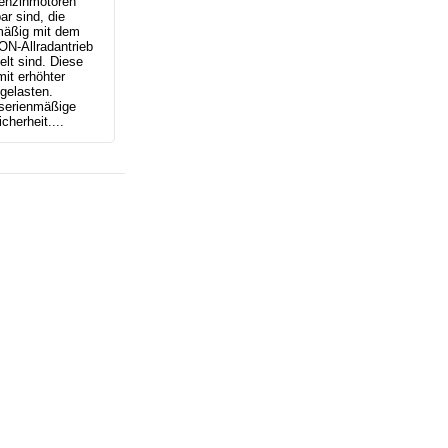
enzinmotoren
ar sind, die
mäßig mit dem
N-Allradantrieb
lt sind. Diese
it erhöhter
gelasten.
 serienmäßige
herheit....