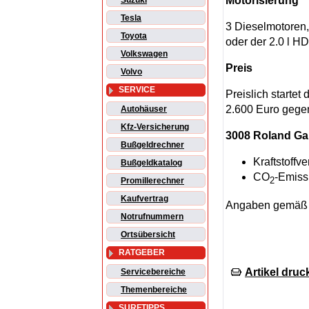
Motorisierung
Suzuki
Tesla
3 Dieselmotoren,
Toyota
oder der 2.0 l HD
Volkswagen
Preis
Volvo
SERVICE
Preislich startet
2.600 Euro gegen
Autohäuser
Kfz-Versicherung
3008 Roland Ga
Bußgeldrechner
Kraftstoffv
Bußgeldkatalog
CO
-Emiss
2
Promillerechner
Kaufvertrag
Angaben gemäß 
Notrufnummern
Ortsübersicht
RATGEBER
Artikel druc
Servicebereiche
Themenbereiche
SURFTIPPS