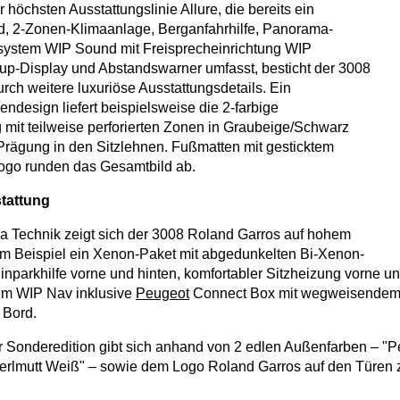
 höchsten Ausstattungslinie Allure, die bereits ein
d, 2-Zonen-Klimaanlage, Berganfahrhilfe, Panorama-
system WIP Sound mit Freisprecheinrichtung WIP
up-Display und Abstandswarner umfasst, besticht der 3008
rch weitere luxuriöse Ausstattungsdetails. Ein
ndesign liefert beispielsweise die 2-farbige
 mit teilweise perforierten Zonen in Graubeige/Schwarz
Prägung in den Sitzlehnen. Fußmatten mit gesticktem
ogo runden das Gesamtbild ab.
tattung
 Technik zeigt sich der 3008 Roland Garros auf hohem
um Beispiel ein Xenon-Paket mit abgedunkelten Bi-Xenon-
inparkhilfe vorne und hinten, komfortabler Sitzheizung vorne u
em WIP Nav inklusive
Peugeot
Connect Box mit wegweisendem
 Bord.
r Sonderedition gibt sich anhand von 2 edlen Außenfarben – "P
erlmutt Weiß" – sowie dem Logo Roland Garros auf den Türen 