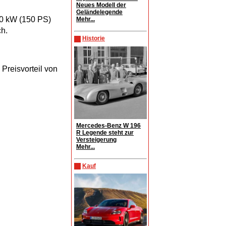
Neues Modell der
Geländelegende
10 kW (150 PS)
Mehr...
ch.
Historie
 Preisvorteil von
.
Mercedes-Benz W 196
R Legende steht zur
Versteigerung
Mehr...
Kauf