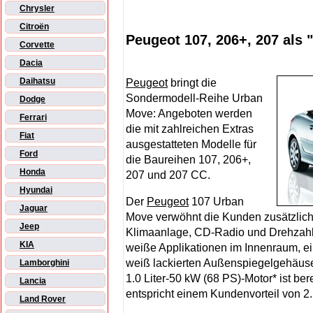
Chrysler
Citroën
Peugeot 107, 206+, 207 als
Corvette
Dacia
Daihatsu
Peugeot
bringt die
Sondermodell-Reihe Urban
Dodge
Move: Angeboten werden
Ferrari
die mit zahlreichen Extras
Fiat
ausgestatteten Modelle für
Ford
die Baureihen 107, 206+,
Honda
207 und 207 CC.
Hyundai
Der
Peugeot
107 Urban
Jaguar
Move verwöhnt die Kunden zusätzlich 
Jeep
Klimaanlage, CD-Radio und Drehzahl
KIA
weiße Applikationen im Innenraum, ein
weiß lackierten Außenspiegelgehäus
Lamborghini
1.0 Liter-50 kW (68 PS)-Motor* ist be
Lancia
entspricht einem Kundenvorteil von 2
Land Rover