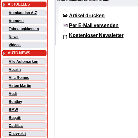
AKTUELLES
Autokatalog A-Z
Artikel drucken
Autotest
Per E-Mail versenden
Fahrzeugklassen
Kostenloser Newsletter
News
Videos
AUTO NEWS
Alle Automarken
Abarth
Alfa Romeo
Aston Martin
Audi
Bentley
BMW
Bugatti
Cadillac
Chevrolet