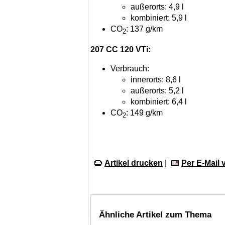
außerorts: 4,9 l
kombiniert: 5,9 l
CO
: 137 g/km
2
207 CC 120 VTi:
Verbrauch:
innerorts: 8,6 l
außerorts: 5,2 l
kombiniert: 6,4 l
CO
: 149 g/km
2
Artikel drucken
|
Per E-Mail
Ähnliche Artikel zum Thema