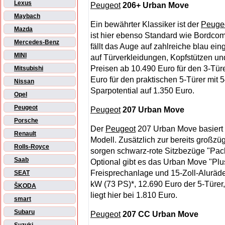
Lexus
Peugeot
206+ Urban Move
Maybach
Ein bewährter Klassiker ist der
Peuge
Mazda
ist hier ebenso Standard wie Bordco
Mercedes-Benz
fällt das Auge auf zahlreiche blau ei
MINI
auf Türverkleidungen, Kopfstützen und
Preisen ab 10.490 Euro für den 3-Tür
Mitsubishi
Euro für den praktischen 5-Türer mit 
Nissan
Sparpotential auf 1.350 Euro.
Opel
Peugeot
Peugeot
207 Urban Move
Porsche
Der
Peugeot
207 Urban Move basiert 
Renault
Modell. Zusätzlich zur bereits großzü
Rolls-Royce
sorgen schwarz-rote Sitzbezüge "Pachin
Saab
Optional gibt es das Urban Move "Plus
Freisprechanlage und 15-Zoll-Aluräder
SEAT
kW (73 PS)*, 12.690 Euro der 5-Türer, 
ŠKODA
liegt hier bei 1.810 Euro.
smart
Subaru
Peugeot
207 CC Urban Move