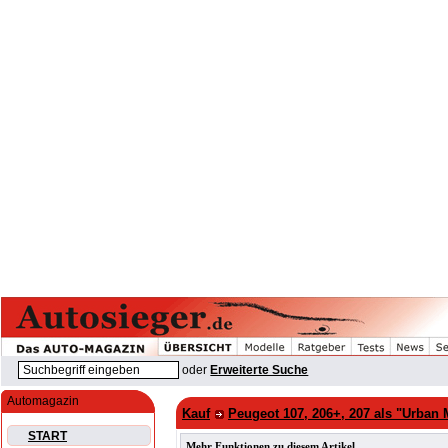
oder
Erweiterte Suche
Automagazin
Kauf
Peugeot 107, 206+, 207 als "Urban
START
Mehr Funktionen zu diesem Artikel