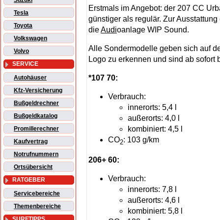
Suzuki
Erstmals im Angebot: der 207 CC Urba
Tesla
günstiger als regulär. Zur Ausstattung
Toyota
die
Audi
oanlage WIP Sound.
Volkswagen
Alle Sondermodelle geben sich auf d
Volvo
Logo zu erkennen und sind ab sofort 
SERVICE
*107 70:
Autohäuser
Kfz-Versicherung
Verbrauch:
Bußgeldrechner
innerorts: 5,4 l
Bußgeldkatalog
außerorts: 4,0 l
kombiniert: 4,5 l
Promillerechner
CO
: 103 g/km
Kaufvertrag
2
Notrufnummern
206+ 60:
Ortsübersicht
Verbrauch:
RATGEBER
innerorts: 7,8 l
Servicebereiche
außerorts: 4,6 l
Themenbereiche
kombiniert: 5,8 l
SURFTIPPS