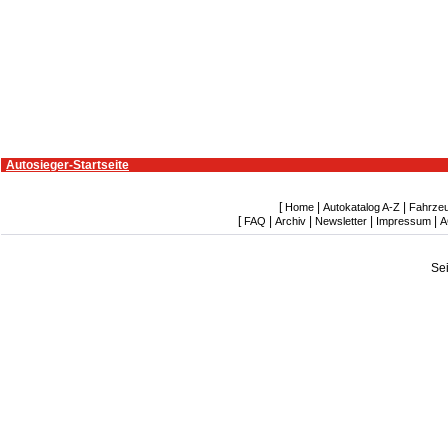
Autosieger-Startseite
[
|
|
Home
Autokatalog A-Z
Fahrze
[
|
|
|
|
FAQ
Archiv
Newsletter
Impressum
A
Se