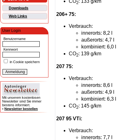
CO
: 133 g/km
2
Downloads
206+ 75:
Web Links
Verbrauch:
User Login
innerorts: 8,2 l
Benutzername
außerorts: 4,7 l
kombiniert: 6,0 l
Kennwort
CO
: 139 g/km
2
in Cookie speichern
207 75:
Verbrauch:
innerorts: 8,6 l
außerorts: 4,9 l
Mit unserem kostenlosen
kombiniert: 6,3 l
Newsletter sind Sie immer
CO
: 145 g/km
bestens informiert.
2
•
Newsletter bestellen
207 95 VTi:
Verbrauch:
innerorts: 7,7 l