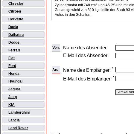
Chrysler
3
Zylindermotor mit 748 cm
und 45 PS und mit e
Gesamtgewicht von 810 kg stellte der Saab 93 vi
Citroën
Autos in den Schatten.
Corvette
Dacia
Daihatsu
Dodge
Name des Absender:
Von:
Ferrari
E-Mail des Absender:
Fiat
Ford
*
An:
Name des Empfänger:
Honda
*
E-Mail des Empfänger:
Hyundai
Jaguar
Jeep
KIA
Lamborghini
Lancia
Land Rover