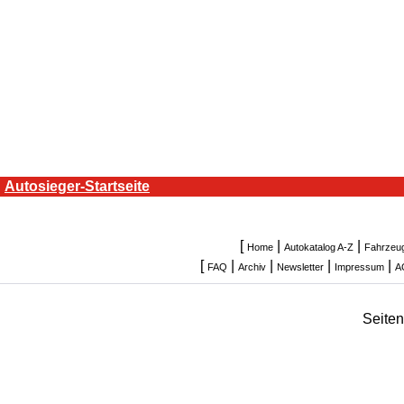
Autosieger-Startseite
[
|
|
Home
Autokatalog A-Z
Fahrzeu
[
|
|
|
|
FAQ
Archiv
Newsletter
Impressum
A
Seite