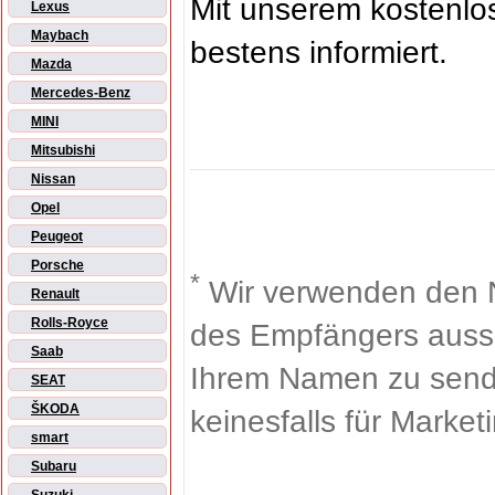
Mit unserem kostenl
Lexus
Maybach
bestens informiert.
Mazda
Mercedes-Benz
MINI
Mitsubishi
Nissan
Opel
Peugeot
Porsche
*
Wir verwenden den 
Renault
Rolls-Royce
des Empfängers aussch
Saab
Ihrem Namen zu sende
SEAT
ŠKODA
keinesfalls für Market
smart
Subaru