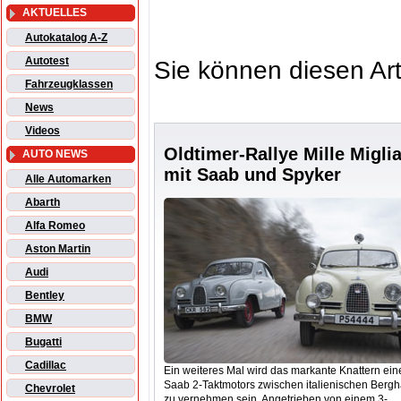
AKTUELLES
Autokatalog A-Z
Autotest
Sie können diesen Art
Fahrzeugklassen
News
Videos
Oldtimer-Rallye Mille Migli
AUTO NEWS
mit Saab und Spyker
Alle Automarken
Abarth
Alfa Romeo
Aston Martin
Audi
Bentley
BMW
Bugatti
Cadillac
Ein weiteres Mal wird das markante Knattern ein
Saab 2-Taktmotors zwischen italienischen Berg
Chevrolet
zu vernehmen sein. Angetrieben von einem 3-