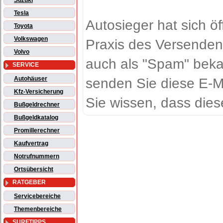
Suzuki
Tesla
Autosieger hat sich ö
Toyota
Volkswagen
Praxis des Versenden
Volvo
auch als "Spam" beka
SERVICE
Autohäuser
senden Sie diese E-M
Kfz-Versicherung
Sie wissen, dass dies
Bußgeldrechner
Bußgeldkatalog
Promillerechner
Kaufvertrag
Notrufnummern
Ortsübersicht
RATGEBER
Servicebereiche
Themenbereiche
SURFTIPPS