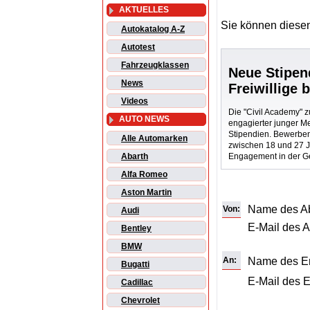
AKTUELLES
Sie können diesen
Autokatalog A-Z
Autotest
Fahrzeugklassen
Neue Stipen
News
Freiwillige 
Videos
Die "Civil Academy" zu
AUTO NEWS
engagierter junger M
Stipendien. Bewerbe
Alle Automarken
zwischen 18 und 27 Jah
Engagement in der Ge
Abarth
Alfa Romeo
Aston Martin
Name des A
Von:
Audi
E-Mail des 
Bentley
BMW
An:
Name des E
Bugatti
E-Mail des 
Cadillac
Chevrolet