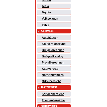
Suzuki
Tesla
Toyota
Volkswagen
Volvo
SERVICE
Autohäuser
Kfz-Versicherung
Bußgeldrechner
Bußgeldkatalog
Promillerechner
Kaufvertrag
Notrufnummern
Ortsübersicht
RATGEBER
Servicebereiche
Themenbereiche
SURFTIPPS