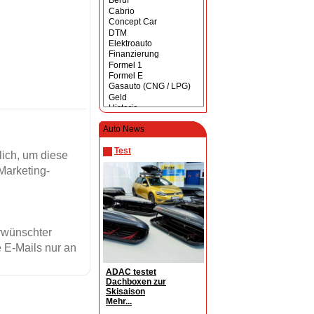
Auto News
Test
ich, um diese
Marketing-
erwünschter
 E-Mails nur an
ADAC testet
Dachboxen zur
Skisaison
Mehr...