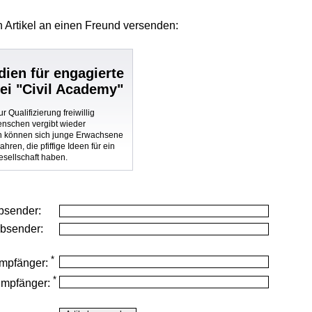
 Artikel
an einen Freund versenden:
dien für engagierte
bei "Civil Academy"
r Qualifizierung freiwillig
enschen vergibt wieder
n können sich junge Erwachsene
ren, die pfiffige Ideen für ein
sellschaft haben.
bsender:
Absender:
*
mpfänger:
*
Empfänger: