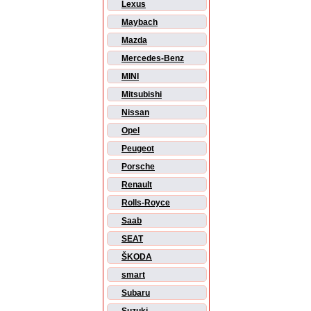
Lexus
Maybach
Mazda
Mercedes-Benz
MINI
Mitsubishi
Nissan
Opel
Peugeot
Porsche
Renault
Rolls-Royce
Saab
SEAT
ŠKODA
smart
Subaru