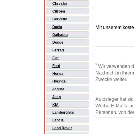
Chrysler
Citroën
Corvette
Mit unserem kost
Dacia
Daihatsu
Dodge
Ferrari
Fiat
*
Wir verwenden d
Ford
Nachricht in Ihre
Honda
Zwecke weiter.
Hyundai
Jaguar
Jeep
Autosieger hat si
KIA
Werbe-E-Mails, au
Personen, von den
Lamborghini
Lancia
Land Rover