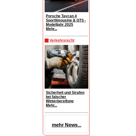
Porsche Taycan 4
Sportlimousine & GTS -
Modelljahr 2025
Mehr...
Verkehrsrecht
Sicherheit und Strafen
bei falscher
Winterbereifung
Mehr...
mehr News...