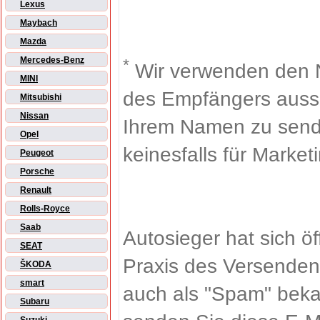
Lexus
Maybach
Mazda
Mercedes-Benz
*
Wir verwenden den 
MINI
des Empfängers aussch
Mitsubishi
Nissan
Ihrem Namen zu sende
Opel
keinesfalls für Market
Peugeot
Porsche
Renault
Rolls-Royce
Saab
Autosieger hat sich ö
SEAT
Praxis des Versenden
ŠKODA
smart
auch als "Spam" beka
Subaru