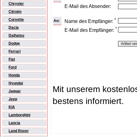
Chrysler
E-Mail des Absender:
Citroën
*
Corvette
An:
Name des Empfänger:
Dacia
*
E-Mail des Empfänger:
Daihatsu
Dodge
Ferrari
Fiat
Ford
Honda
Hyundai
Mit unserem kostenl
Jaguar
bestens informiert.
Jeep
KIA
Lamborghini
Lancia
Land Rover