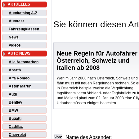
AKTUELLES
Autokatalog A-Z
Autotest
Sie können diesen Art
Fahrzeugklassen
News
Videos
Neue Regeln für Autofahrer 
AUTO NEWS
Österreich, Schweiz und
Alle Automarken
Italien ab 2008
Abarth
Wer im Jahr 2008 nach Österreich, Schweiz und I
Alfa Romeo
fährt muss mit neuen Regelungen rechnen. So ent
Aston Martin
in Österreich beispielsweise die Verpflichtung,
tagsüber mit dem Abblend- oder Tagfahrlicht zu f
Audi
und Mailand plant zum 02. Januar 2008 eine Cit
Bentley
Urlauber müssen einiges beachten.
BMW
Bugatti
Cadillac
Chevrolet
Name des Absender:
Von: