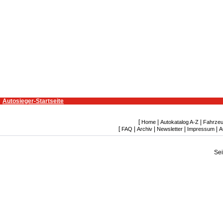
Autosieger-Startseite
[
|
|
Home
Autokatalog A-Z
Fahrzeu
[
|
|
|
|
FAQ
Archiv
Newsletter
Impressum
A
Se