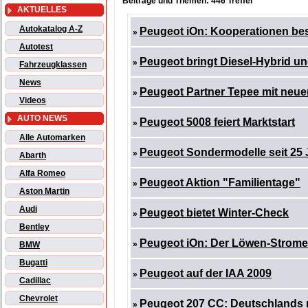
Beiträge und Themen: 446 Treffer
AKTUELLES
Autokatalog A-Z
Peugeot iOn: Kooperationen bes
»
Autotest
Peugeot bringt Diesel-Hybrid u
»
Fahrzeugklassen
News
Peugeot Partner Tepee mit neue
»
Videos
AUTO NEWS
Peugeot 5008 feiert Marktstart
»
Alle Automarken
Peugeot Sondermodelle seit 25 
»
Abarth
Alfa Romeo
Peugeot Aktion "Familientage"
»
Aston Martin
Audi
Peugeot bietet Winter-Check
»
Bentley
Peugeot iOn: Der Löwen-Strom
»
BMW
Bugatti
Peugeot auf der IAA 2009
»
Cadillac
Chevrolet
Peugeot 207 CC: Deutschlands m
»