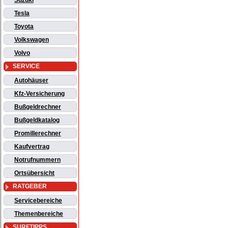
Suzuki
Tesla
Toyota
Volkswagen
Volvo
SERVICE
Autohäuser
Kfz-Versicherung
Bußgeldrechner
Bußgeldkatalog
Promillerechner
Kaufvertrag
Notrufnummern
Ortsübersicht
RATGEBER
Servicebereiche
Themenbereiche
SURFTIPPS