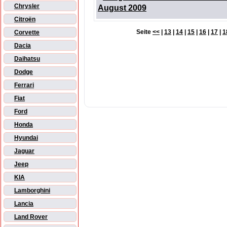
Chrysler
August 2009
Citroën
Seite
<<
|
13
|
14
|
15
|
16
|
17
|
1
Corvette
Dacia
Daihatsu
Dodge
Ferrari
Fiat
Ford
Honda
Hyundai
Jaguar
Jeep
KIA
Lamborghini
Lancia
Land Rover