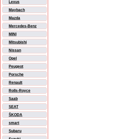
Lexus
Maybach
Mazda
Mercedes-Benz
MINI
Mitsubishi
Nissan
Opel
Peugeot
Porsche
Renault
Rolls-Royce
Saab
SEAT
ŠKODA
smart
Subaru