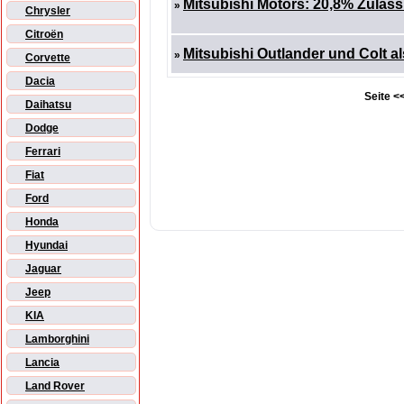
Mitsubishi Motors: 20,8% Zulas
»
Chrysler
Citroën
Mitsubishi Outlander und Colt 
»
Corvette
Dacia
Seite <<
Daihatsu
Dodge
Ferrari
Fiat
Ford
Honda
Hyundai
Jaguar
Jeep
KIA
Lamborghini
Lancia
Land Rover