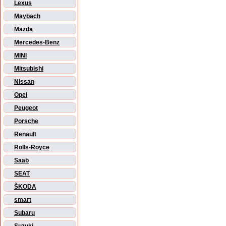
Lexus
Maybach
Mazda
Mercedes-Benz
MINI
Mitsubishi
Nissan
Opel
Peugeot
Porsche
Renault
Rolls-Royce
Saab
SEAT
ŠKODA
smart
Subaru