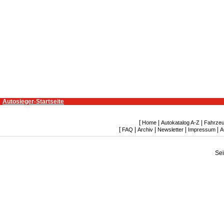
Autosieger-Startseite
[
|
|
Home
Autokatalog A-Z
Fahrzeu
[
|
|
|
|
FAQ
Archiv
Newsletter
Impressum
A
Se