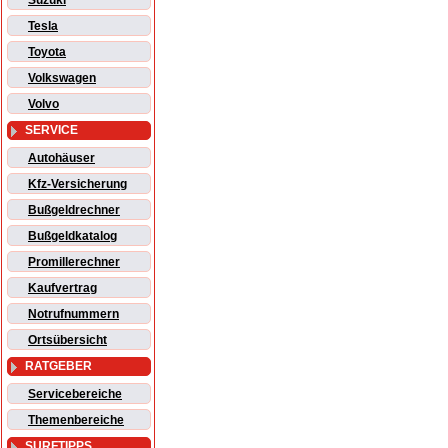
Suzuki
Tesla
Toyota
Volkswagen
Volvo
SERVICE
Autohäuser
Kfz-Versicherung
Bußgeldrechner
Bußgeldkatalog
Promillerechner
Kaufvertrag
Notrufnummern
Ortsübersicht
RATGEBER
Servicebereiche
Themenbereiche
SURFTIPPS