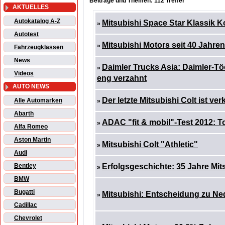
Beiträge und Themen: 112 Treffer
AKTUELLES
Autokatalog A-Z
Mitsubishi Space Star Klassik K
»
Autotest
Mitsubishi Motors seit 40 Jahre
»
Fahrzeugklassen
News
Daimler Trucks Asia: Daimler-T
»
Videos
eng verzahnt
AUTO NEWS
Der letzte Mitsubishi Colt ist ver
Alle Automarken
»
Abarth
ADAC "fit & mobil"-Test 2012: 
»
Alfa Romeo
Aston Martin
Mitsubishi Colt "Athletic"
»
Audi
Bentley
Erfolgsgeschichte: 35 Jahre Mit
»
BMW
Bugatti
Mitsubishi: Entscheidung zu Ne
»
Cadillac
Chevrolet