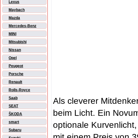
Lexus
Maybach
Mazda
Mercedes-Benz
MINI
Mitsubishi
Nissan
Opel
Peugeot
Porsche
Renault
Rolls-Royce
Saab
Als cleverer Mitdenke
SEAT
beim Licht. Ein Novum
ŠKODA
smart
optionale Kurvenlich
Subaru
mit einem Preis von 39