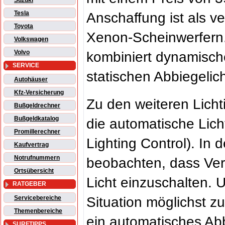
Suzuki
Tesla
Anschaffung ist als v
Toyota
Xenon-Scheinwerfern. 
Volkswagen
Volvo
kombiniert dynamisch
SERVICE
statischen Abbiegelich
Autohäuser
Kfz-Versicherung
Zu den weiteren Lich
Bußgeldrechner
Bußgeldkatalog
die automatische Lich
Promillerechner
Lighting Control). In 
Kaufvertrag
Notrufnummern
beobachten, dass Ver
Ortsübersicht
Licht einzuschalten. 
RATGEBER
Situation möglichst z
Servicebereiche
Themenbereiche
ein automatisches Abb
SURFTIPPS