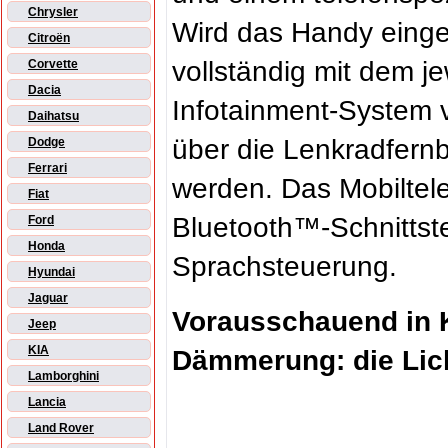
Chrysler
Wird das Handy eingel
Citroën
vollständig mit dem je
Corvette
Dacia
Infotainment-System 
Daihatsu
über die Lenkradfern
Dodge
Ferrari
werden. Das Mobiltele
Fiat
Bluetooth™-Schnittste
Ford
Honda
Sprachsteuerung.
Hyundai
Jaguar
Vorausschauend in 
Jeep
KIA
Dämmerung: die Lic
Lamborghini
Lancia
Land Rover