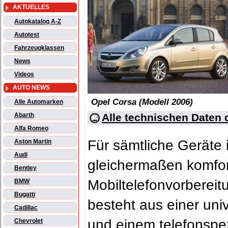
AKTUELLES
Autokatalog A-Z
Autotest
Fahrzeugklassen
News
Videos
AUTO NEWS
Opel Corsa (Modell 2006)
Alle Automarken
Alle technischen Daten 
Abarth
Alfa Romeo
Für sämtliche Geräte i
Aston Martin
Audi
gleichermaßen komfor
Bentley
Mobiltelefonvorbereitu
BMW
Bugatti
besteht aus einer uni
Cadillac
und einem telefonspez
Chevrolet