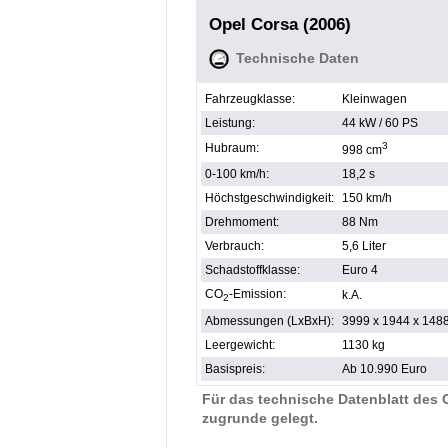
Opel Corsa (2006)
Technische Daten
Fahrzeugklasse:
Kleinwagen
Leistung:
44 kW / 60 PS
3
Hubraum:
998 cm
0-100 km/h:
18,2 s
Höchstgeschwindigkeit:
150 km/h
Drehmoment:
88 Nm
Verbrauch:
5,6 Liter
Schadstoffklasse:
Euro 4
CO
-Emission:
k.A.
2
Abmessungen (LxBxH):
3999 x 1944 x 148
Leergewicht:
1130 kg
Basispreis:
Ab 10.990 Euro
Für das technische Datenblatt des 
zugrunde gelegt.