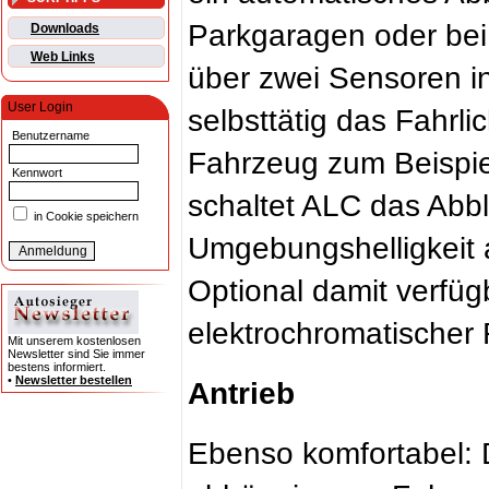
Parkgaragen oder bei 
Downloads
Web Links
über zwei Sensoren in
User Login
selbsttätig das Fahrli
Benutzername
Fahrzeug zum Beispie
Kennwort
schaltet ALC das Abbl
in Cookie speichern
Umgebungshelligkeit 
Optional damit verfü
elektrochromatischer 
Mit unserem kostenlosen
Newsletter sind Sie immer
bestens informiert.
•
Newsletter bestellen
Antrieb
Ebenso komfortabel: 