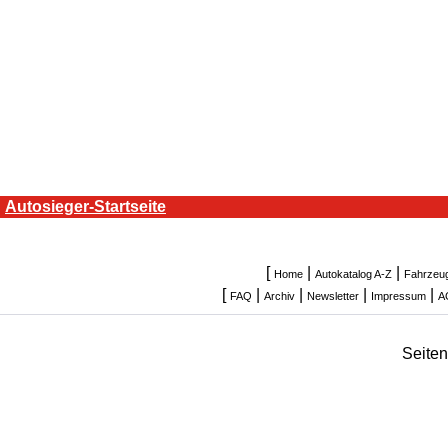
Autosieger-Startseite
[
|
|
Home
Autokatalog A-Z
Fahrzeu
[
|
|
|
|
FAQ
Archiv
Newsletter
Impressum
A
Seite