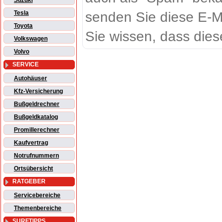
Suzuki
senden Sie diese E-M
Tesla
Toyota
Sie wissen, dass dies
Volkswagen
Volvo
SERVICE
Autohäuser
Kfz-Versicherung
Bußgeldrechner
Bußgeldkatalog
Promillerechner
Kaufvertrag
Notrufnummern
Ortsübersicht
RATGEBER
Servicebereiche
Themenbereiche
SURFTIPPS