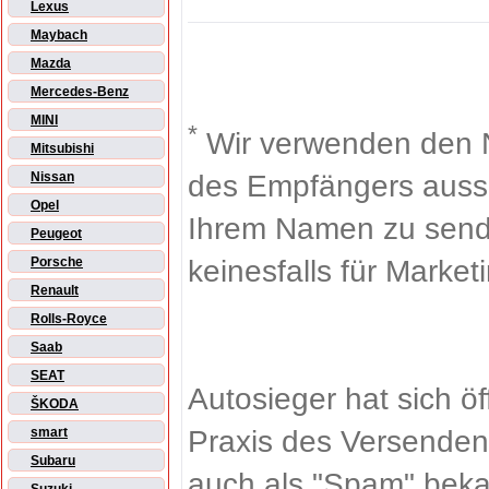
Lexus
Maybach
Mazda
Mercedes-Benz
MINI
*
Wir verwenden den 
Mitsubishi
des Empfängers aussch
Nissan
Opel
Ihrem Namen zu sende
Peugeot
keinesfalls für Market
Porsche
Renault
Rolls-Royce
Saab
SEAT
Autosieger hat sich ö
ŠKODA
Praxis des Versenden
smart
Subaru
auch als "Spam" beka