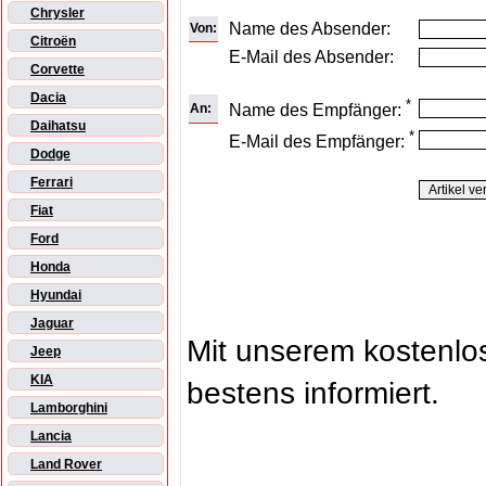
Chrysler
Name des Absender:
Von:
Citroën
E-Mail des Absender:
Corvette
Dacia
*
An:
Name des Empfänger:
Daihatsu
*
E-Mail des Empfänger:
Dodge
Ferrari
Fiat
Ford
Honda
Hyundai
Jaguar
Mit unserem kostenl
Jeep
KIA
bestens informiert.
Lamborghini
Lancia
Land Rover