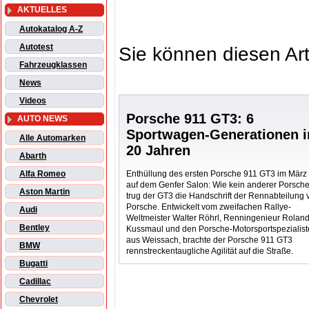
AKTUELLES
Autokatalog A-Z
Autotest
Sie können diesen Art
Fahrzeugklassen
News
Videos
Porsche 911 GT3: 6
AUTO NEWS
Sportwagen-Generationen i
Alle Automarken
20 Jahren
Abarth
Enthüllung des ersten Porsche 911 GT3 im März
Alfa Romeo
auf dem Genfer Salon: Wie kein anderer Porsch
Aston Martin
trug der GT3 die Handschrift der Rennabteilung 
Porsche. Entwickelt vom zweifachen Rallye-
Audi
Weltmeister Walter Röhrl, Renningenieur Rolan
Bentley
Kussmaul und den Porsche-Motorsportspezialis
aus Weissach, brachte der Porsche 911 GT3
BMW
rennstreckentaugliche Agilität auf die Straße.
Bugatti
Cadillac
Chevrolet