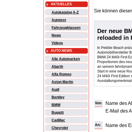
AKTUELLES
Sie können diesen
Autokatalog A-Z
Autotest
Fahrzeugklassen
Der neue B
News
reloaded in
Videos
In Pebble Beach präs
AUTO NEWS
Automobilhersteller 
BMW Z4 M40i First Edi
Alle Automarken
Proportionen des neu
an seinem fahrdynami
Abarth
Start in eine neue R
Alfa Romeo
Z4 M40i First Edition
Ausstattungsmerkmale
Aston Martin
Audi
Bentley
Name des A
Von:
BMW
E-Mail des 
Bugatti
Cadillac
An:
Name des E
Chevrolet