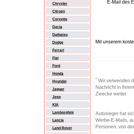
E-Mail des 
Chrysler
Citroën
Corvette
Dacia
Daihatsu
Mit unserem kost
Dodge
Ferrari
Fiat
Ford
Honda
*
Wir verwenden d
Hyundai
Nachricht in Ihre
Jaguar
Zwecke weiter.
Jeep
KIA
Lamborghini
Autosieger hat si
Werbe-E-Mails, au
Lancia
Personen, von den
Land Rover