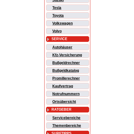
Suzuki
Tesla
Toyota
Volkswagen
Volvo
SERVICE
Autohäuser
Kfz-Versicherung
Bußgeldrechner
Bußgeldkatalog
Promillerechner
Kaufvertrag
Notrufnummern
Ortsübersicht
RATGEBER
Servicebereiche
Themenbereiche
SURFTIPPS