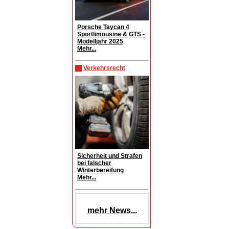
Porsche Taycan 4
Sportlimousine & GTS -
Modelljahr 2025
Mehr...
Verkehrsrecht
Sicherheit und Strafen
bei falscher
Winterbereifung
Mehr...
mehr News...