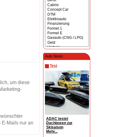
Auto News
Test
ich, um diese
Marketing-
erwünschter
ADAC testet
 E-Mails nur an
Dachboxen zur
Skisaison
Mehr...