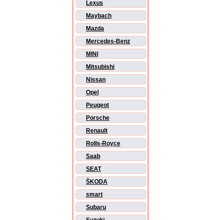
Lexus
Maybach
Mazda
Mercedes-Benz
MINI
Mitsubishi
Nissan
Opel
Peugeot
Porsche
Renault
Rolls-Royce
Saab
SEAT
ŠKODA
smart
Subaru