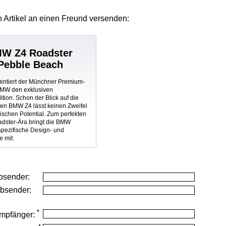
 Artikel
an einen Freund versenden:
MW Z4 Roadster
 Pebble Beach
entiert der Münchner Premium-
BMW den exklusiven
tion. Schon der Blick auf die
en BMW Z4 lässt keinen Zweifel
schen Potential. Zum perfekten
oadster-Ära bringt die BMW
 spezifische Design- und
 mit.
bsender:
Absender:
*
mpfänger: