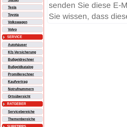
Suzuki
senden Sie diese E-M
Tesla
Sie wissen, dass dies
Toyota
Volkswagen
Volvo
SERVICE
Autohäuser
Kfz-Versicherung
Bußgeldrechner
Bußgeldkatalog
Promillerechner
Kaufvertrag
Notrufnummern
Ortsübersicht
RATGEBER
Servicebereiche
Themenbereiche
SURFTIPPS