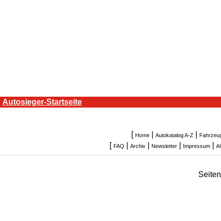
Autosieger-Startseite
[
|
|
Home
Autokatalog A-Z
Fahrzeu
[
|
|
|
|
FAQ
Archiv
Newsletter
Impressum
A
Seite