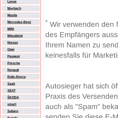
Lexus
Maybach
Mazda
*
Wir verwenden den 
Mercedes-Benz
MINI
des Empfängers aussch
Mitsubishi
Ihrem Namen zu sende
Nissan
Opel
keinesfalls für Market
Peugeot
Porsche
Renault
Rolls-Royce
Autosieger hat sich ö
Saab
SEAT
Praxis des Versenden
ŠKODA
auch als "Spam" beka
smart
Subaru
senden Sie diese E-M