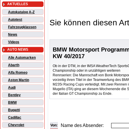
AKTUELLES
Autokatalog A-Z
Autotest
Sie können diesen Art
Fahrzeugklassen
News
Videos
BMW Motorsport Programm
AUTO NEWS
KW 40/2017
Alle Automarken
Abarth
Ob in der DTM, in der IMSA WeatherTech Sports
Championship oder in unzähligen weiteren
Alfa Romeo
Rennserien: Die Mannschaft von Bonk Motorspor
vorzeitig ihren Titel in der Teamwertung des BM
Aston Martin
M235i Racing Cups verteidigt. Mit zwei Rennen 
Audi
Mugello (ITA) ging an diesem Wochenende die 
der Italian GT Championship zu Ende.
Bentley
BMW
Bugatti
Cadillac
Name des Absender:
Chevrolet
Von: