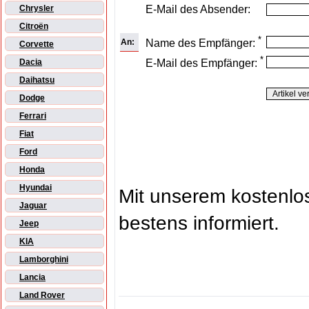
E-Mail des Absender:
Chrysler
Citroën
*
An:
Name des Empfänger:
Corvette
*
E-Mail des Empfänger:
Dacia
Daihatsu
Dodge
Ferrari
Fiat
Ford
Honda
Hyundai
Mit unserem kostenl
Jaguar
bestens informiert.
Jeep
KIA
Lamborghini
Lancia
Land Rover