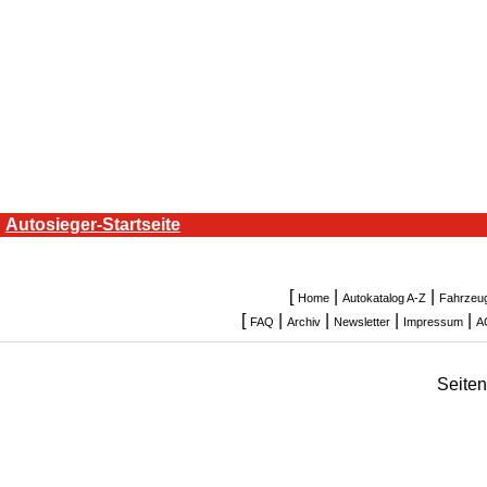
Autosieger-Startseite
[
|
|
Home
Autokatalog A-Z
Fahrzeu
[
|
|
|
|
FAQ
Archiv
Newsletter
Impressum
A
Seite