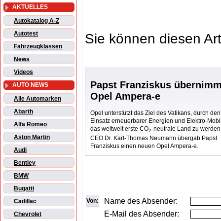
AKTUELLES
Autokatalog A-Z
Autotest
Sie können diesen Art
Fahrzeugklassen
News
Videos
Papst Franziskus übernimm
AUTO NEWS
Opel Ampera-e
Alle Automarken
Abarth
Opel unterstützt das Ziel des Vatikans, durch den
Einsatz erneuerbarer Energien und Elektro-Mobil
Alfa Romeo
das weltweit erste CO
-neutrale Land zu werden
2
Aston Martin
CEO Dr. Karl-Thomas Neumann übergab Papst
Franziskus einen neuen Opel Ampera-e.
Audi
Bentley
BMW
Bugatti
Name des Absender:
Von:
Cadillac
E-Mail des Absender:
Chevrolet