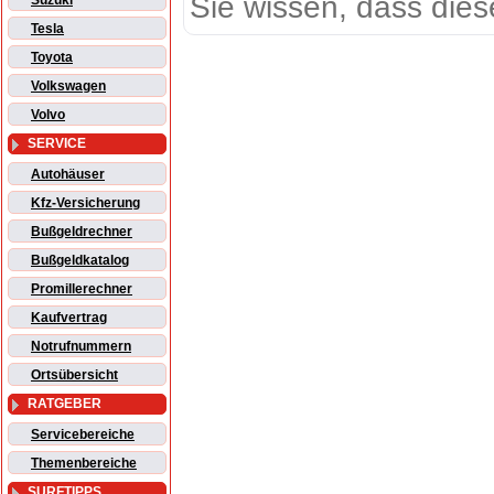
Sie wissen, dass dies
Suzuki
Tesla
Toyota
Volkswagen
Volvo
SERVICE
Autohäuser
Kfz-Versicherung
Bußgeldrechner
Bußgeldkatalog
Promillerechner
Kaufvertrag
Notrufnummern
Ortsübersicht
RATGEBER
Servicebereiche
Themenbereiche
SURFTIPPS