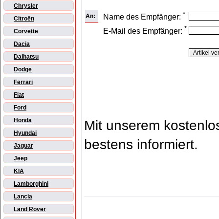
Chrysler
*
An:
Name des Empfänger:
Citroën
*
E-Mail des Empfänger:
Corvette
Dacia
Daihatsu
Dodge
Ferrari
Fiat
Ford
Honda
Mit unserem kostenl
Hyundai
bestens informiert.
Jaguar
Jeep
KIA
Lamborghini
Lancia
Land Rover