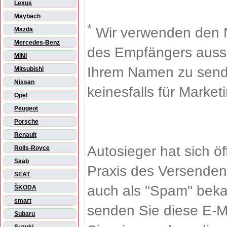
Lexus
Maybach
*
Wir verwenden den 
Mazda
Mercedes-Benz
des Empfängers aussch
MINI
Ihrem Namen zu sende
Mitsubishi
Nissan
keinesfalls für Market
Opel
Peugeot
Porsche
Renault
Autosieger hat sich ö
Rolls-Royce
Saab
Praxis des Versenden
SEAT
auch als "Spam" beka
ŠKODA
smart
senden Sie diese E-M
Subaru