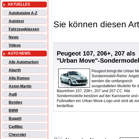
AKTUELLES
Autokatalog A-Z
Autotest
Sie können diesen Art
Fahrzeugklassen
News
Videos
Peugeot 107, 206+, 207 als
AUTO NEWS
"Urban Move"-Sondermodel
Alle Automarken
Abarth
Peugeot bringt die Urban M
Sondermodell-Reihe: Ange
Alfa Romeo
werden die umfangreich
ausgestatteten Modelle für 
Aston Martin
Baureihen 107, 206+, 207 und 207 CC. Alle
Audi
Sondermodelle besitzen auf der Karosserie und
Fußmatten ein Urban Move-Logo und sind ab sof
Bentley
bestellbar.
BMW
Bugatti
Cadillac
Chevrolet