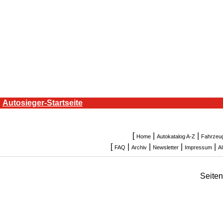
Autosieger-Startseite
[
|
|
Home
Autokatalog A-Z
Fahrzeu
[
|
|
|
|
FAQ
Archiv
Newsletter
Impressum
A
Seite