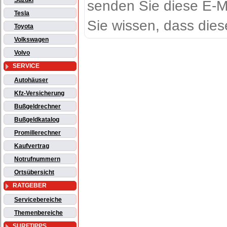
Suzuki
senden Sie diese E-M
Tesla
Sie wissen, dass dies
Toyota
Volkswagen
Volvo
SERVICE
Autohäuser
Kfz-Versicherung
Bußgeldrechner
Bußgeldkatalog
Promillerechner
Kaufvertrag
Notrufnummern
Ortsübersicht
RATGEBER
Servicebereiche
Themenbereiche
SURFTIPPS