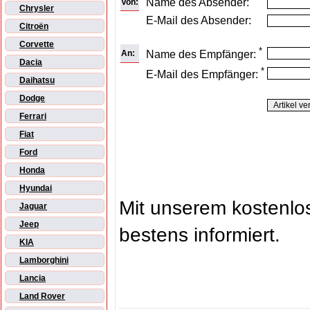
Name des Absender:
Von:
Chrysler
E-Mail des Absender:
Citroën
Corvette
*
An:
Name des Empfänger:
Dacia
*
E-Mail des Empfänger:
Daihatsu
Dodge
Ferrari
Fiat
Ford
Honda
Hyundai
Mit unserem kostenl
Jaguar
Jeep
bestens informiert.
KIA
Lamborghini
Lancia
Land Rover