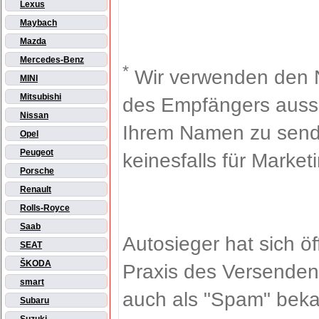
Lexus
Maybach
Mazda
Mercedes-Benz
*
Wir verwenden den 
MINI
Mitsubishi
des Empfängers aussch
Nissan
Ihrem Namen zu sende
Opel
Peugeot
keinesfalls für Market
Porsche
Renault
Rolls-Royce
Saab
Autosieger hat sich ö
SEAT
ŠKODA
Praxis des Versenden
smart
auch als "Spam" beka
Subaru