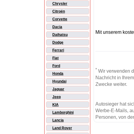
Chrysler
Citroën
Corvette
Dacia
Mit unserem kost
Daihatsu
Dodge
Ferrari
Fiat
Ford
*
Wir verwenden d
Honda
Nachricht in Ihre
Hyundai
Zwecke weiter.
Jaguar
Jeep
Autosieger hat si
KIA
Werbe-E-Mails, au
Lamborghini
Personen, von den
Lancia
Land Rover