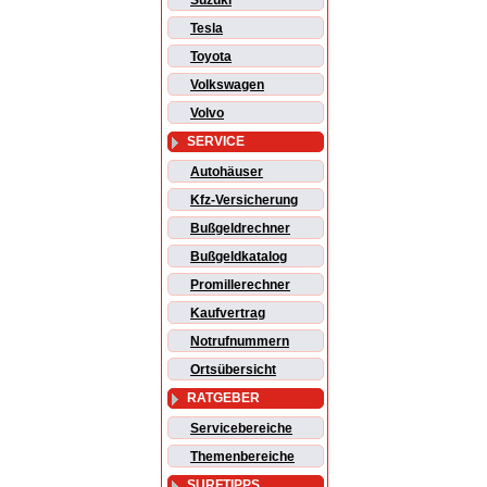
Suzuki
Tesla
Toyota
Volkswagen
Volvo
SERVICE
Autohäuser
Kfz-Versicherung
Bußgeldrechner
Bußgeldkatalog
Promillerechner
Kaufvertrag
Notrufnummern
Ortsübersicht
RATGEBER
Servicebereiche
Themenbereiche
SURFTIPPS