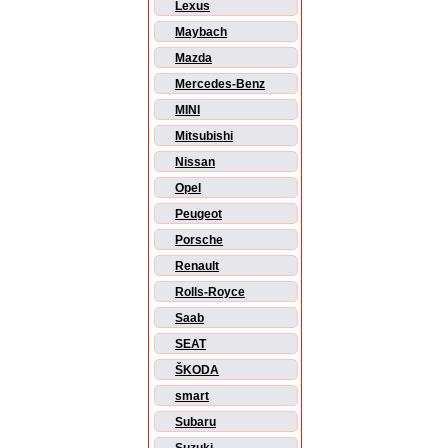
Lexus
Maybach
Mazda
Mercedes-Benz
MINI
Mitsubishi
Nissan
Opel
Peugeot
Porsche
Renault
Rolls-Royce
Saab
SEAT
ŠKODA
smart
Subaru