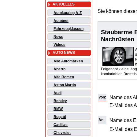
AKTUELLES
Sie können diesen
Autokatalog A-Z
Autotest
Fahrzeugklassen
Staubarme 
News
Nachrüsten
Videos
AUTO NEWS
N
Alle Automarken
Felgenoptik eine läng
Abarth
komfortablen Bremsbe
Alfa Romeo
Aston Martin
Audi
Name des A
Von:
Bentley
E-Mail des 
BMW
Bugatti
An:
Name des E
Cadillac
E-Mail des 
Chevrolet