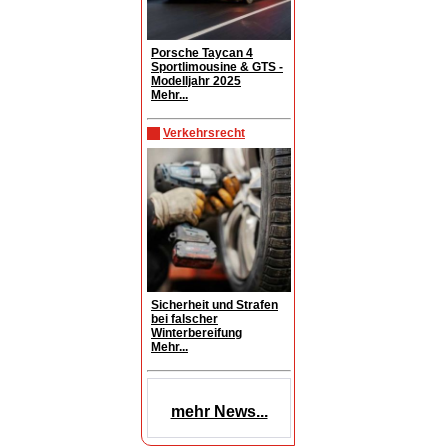
Porsche Taycan 4
Sportlimousine & GTS -
Modelljahr 2025
Mehr...
Verkehrsrecht
Sicherheit und Strafen
bei falscher
Winterbereifung
Mehr...
mehr News...