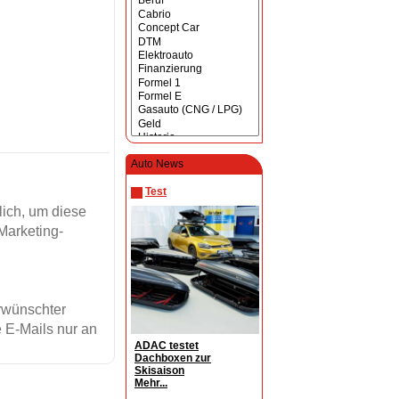
Auto News
Test
ich, um diese
Marketing-
erwünschter
 E-Mails nur an
ADAC testet
Dachboxen zur
Skisaison
Mehr...