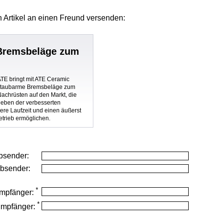
 Artikel
an einen Freund versenden:
Bremsbeläge zum
ATE bringt mit ATE Ceramic
staubarme Bremsbeläge zum
achrüsten auf den Markt, die
neben der verbesserten
ere Laufzeit und einen äußerst
trieb ermöglichen.
bsender:
Absender:
*
mpfänger:
*
Empfänger: