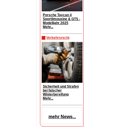
Porsche Taycan 4
Sportlimousine & GTS -
Modelljahr 2025
Mehr...
Verkehrsrecht
Sicherheit und Strafen
bei falscher
Winterbereifung
Mehr...
mehr News...