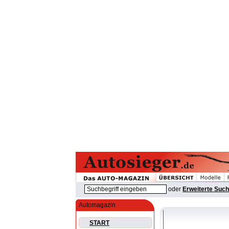
oder
Erweiterte Suc
Automagazin
START