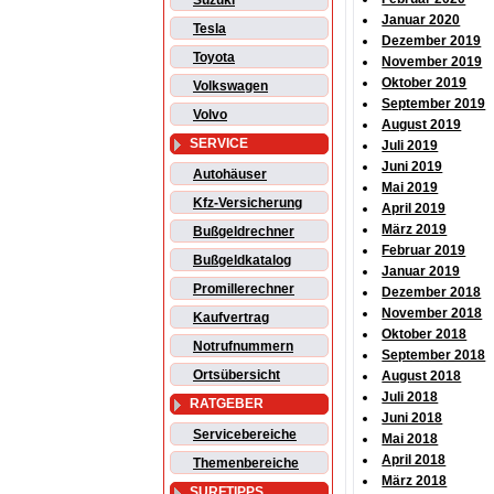
Suzuki
Januar 2020
Tesla
Dezember 2019
Toyota
November 2019
Oktober 2019
Volkswagen
September 2019
Volvo
August 2019
SERVICE
Juli 2019
Juni 2019
Autohäuser
Mai 2019
Kfz-Versicherung
April 2019
März 2019
Bußgeldrechner
Februar 2019
Bußgeldkatalog
Januar 2019
Promillerechner
Dezember 2018
November 2018
Kaufvertrag
Oktober 2018
Notrufnummern
September 2018
Ortsübersicht
August 2018
Juli 2018
RATGEBER
Juni 2018
Servicebereiche
Mai 2018
April 2018
Themenbereiche
März 2018
SURFTIPPS