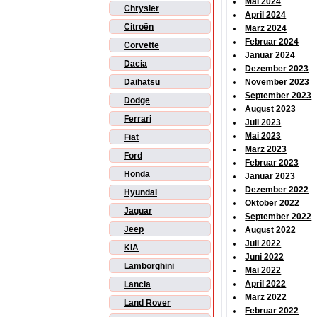
Mai 2024
Chrysler
April 2024
Citroën
März 2024
Februar 2024
Corvette
Januar 2024
Dacia
Dezember 2023
Daihatsu
November 2023
September 2023
Dodge
August 2023
Ferrari
Juli 2023
Mai 2023
Fiat
März 2023
Ford
Februar 2023
Honda
Januar 2023
Dezember 2022
Hyundai
Oktober 2022
Jaguar
September 2022
Jeep
August 2022
Juli 2022
KIA
Juni 2022
Lamborghini
Mai 2022
April 2022
Lancia
März 2022
Land Rover
Februar 2022