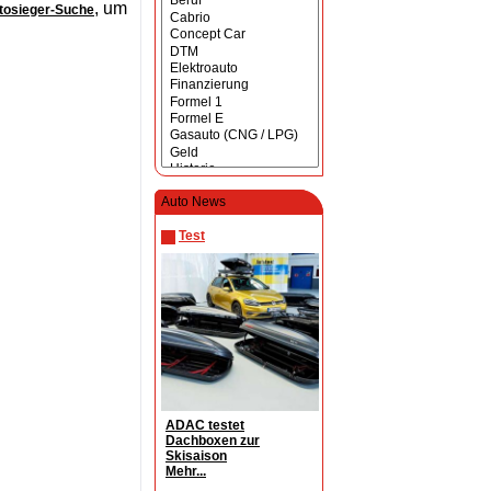
, um
tosieger-Suche
Auto News
Test
ADAC testet
Dachboxen zur
Skisaison
Mehr...