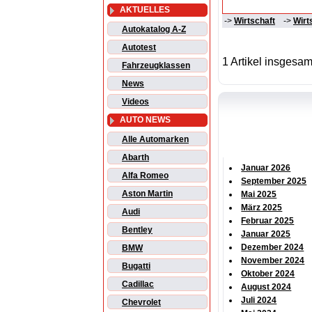
AKTUELLES
->
Wirtschaft
->
Wirt
Autokatalog A-Z
Autotest
1 Artikel insgesam
Fahrzeugklassen
News
Videos
AUTO NEWS
Alle Automarken
Abarth
Januar 2026
Alfa Romeo
September 2025
Aston Martin
Mai 2025
März 2025
Audi
Februar 2025
Bentley
Januar 2025
Dezember 2024
BMW
November 2024
Bugatti
Oktober 2024
Cadillac
August 2024
Juli 2024
Chevrolet