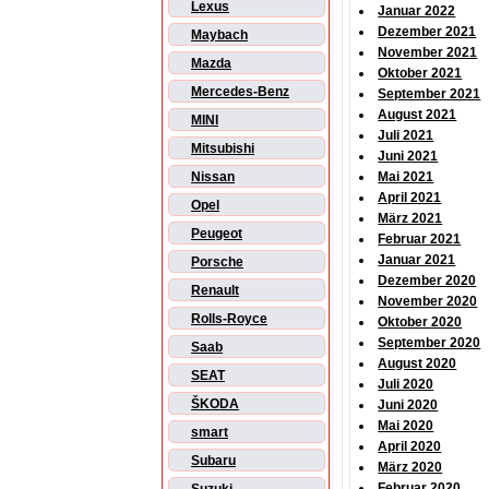
Lexus
Januar 2022
Dezember 2021
Maybach
November 2021
Mazda
Oktober 2021
Mercedes-Benz
September 2021
August 2021
MINI
Juli 2021
Mitsubishi
Juni 2021
Nissan
Mai 2021
April 2021
Opel
März 2021
Peugeot
Februar 2021
Januar 2021
Porsche
Dezember 2020
Renault
November 2020
Rolls-Royce
Oktober 2020
September 2020
Saab
August 2020
SEAT
Juli 2020
ŠKODA
Juni 2020
Mai 2020
smart
April 2020
Subaru
März 2020
Februar 2020