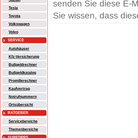
Suzuki
senden Sie diese E-M
Tesla
Sie wissen, dass dies
Toyota
Volkswagen
Volvo
SERVICE
Autohäuser
Kfz-Versicherung
Bußgeldrechner
Bußgeldkatalog
Promillerechner
Kaufvertrag
Notrufnummern
Ortsübersicht
RATGEBER
Servicebereiche
Themenbereiche
SURFTIPPS