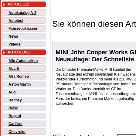
AKTUELLES
Autokatalog A-Z
Autotest
Sie können diesen Art
Fahrzeugklassen
News
Videos
MINI John Cooper Works G
AUTO NEWS
Neuauflage: Der Schnellste
Alle Automarken
Abarth
Die britische Premium-Marke MINI kündigt die
Neuauflage des extrem sportlichen Kleinwagens
Alfa Romeo
Vierzylinder-Turbomotor und mehr als 220 kW / 
PS starker Rennsport-Technologie von John Co
Aston Martin
Works an. Das Buchstabenkürzel GP im
Audi
Zusammenhang mit MINI lässt rennsportbegeiste
Fans der britischen Premium-Marke regelmäßig
Bentley
aufhorchen.
BMW
Bugatti
Cadillac
Chevrolet