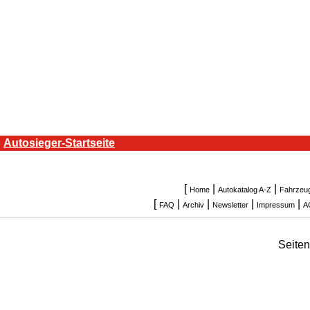
Autosieger-Startseite
[
|
|
Home
Autokatalog A-Z
Fahrzeu
[
|
|
|
|
FAQ
Archiv
Newsletter
Impressum
A
Seite