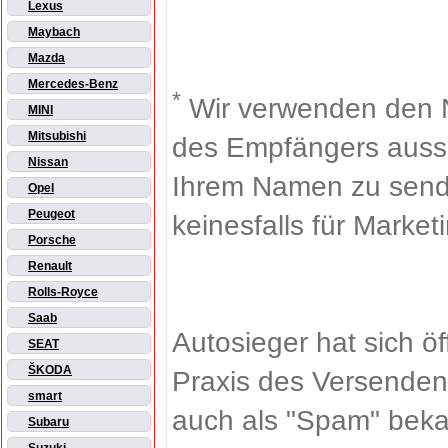
Lexus
Maybach
Mazda
Mercedes-Benz
*
Wir verwenden den 
MINI
Mitsubishi
des Empfängers aussch
Nissan
Ihrem Namen zu sende
Opel
Peugeot
keinesfalls für Market
Porsche
Renault
Rolls-Royce
Saab
Autosieger hat sich ö
SEAT
ŠKODA
Praxis des Versenden
smart
auch als "Spam" beka
Subaru