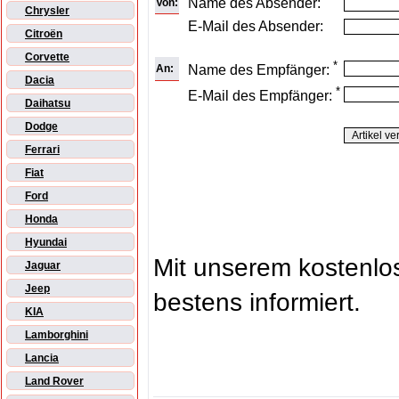
Name des Absender:
Von:
Chrysler
E-Mail des Absender:
Citroën
Corvette
*
An:
Name des Empfänger:
Dacia
*
E-Mail des Empfänger:
Daihatsu
Dodge
Ferrari
Fiat
Ford
Honda
Hyundai
Mit unserem kostenl
Jaguar
Jeep
bestens informiert.
KIA
Lamborghini
Lancia
Land Rover