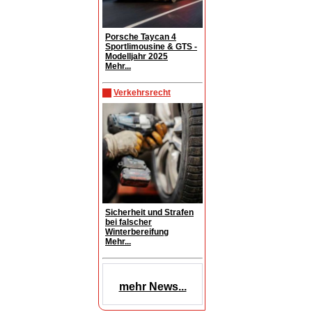
Porsche Taycan 4
Sportlimousine & GTS -
Modelljahr 2025
Mehr...
Verkehrsrecht
Sicherheit und Strafen
bei falscher
Winterbereifung
Mehr...
mehr News...