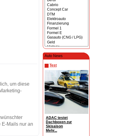
Auto News
Test
ich, um diese
Marketing-
erwünschter
ADAC testet
Dachboxen zur
 E-Mails nur an
Skisaison
Mehr...