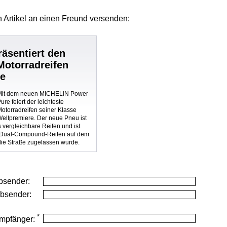
 Artikel
an einen Freund versenden:
äsentiert den
Motorradreifen
se
Mit dem neuen MICHELIN Power
ure feiert der leichteste
otorradreifen seiner Klasse
Weltpremiere. Der neue Pneu ist
ls vergleichbare Reifen und ist
e Dual-Compound-Reifen auf dem
 die Straße zugelassen wurde.
bsender:
Absender:
*
mpfänger: