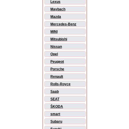
Lexus
Maybach
Mazda
Mercedes-Benz
MINI
Mitsubishi
Nissan
Opel
Peugeot
Porsche
Renault
Rolls-Royce
Saab
SEAT
ŠKODA
smart
Subaru