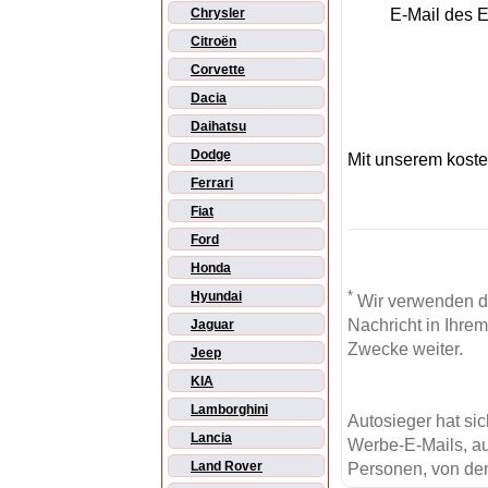
E-Mail des 
Chrysler
Citroën
Corvette
Dacia
Daihatsu
Dodge
Mit unserem kost
Ferrari
Fiat
Ford
Honda
*
Hyundai
Wir verwenden d
Nachricht in Ihre
Jaguar
Zwecke weiter.
Jeep
KIA
Lamborghini
Autosieger hat si
Lancia
Werbe-E-Mails, au
Land Rover
Personen, von den