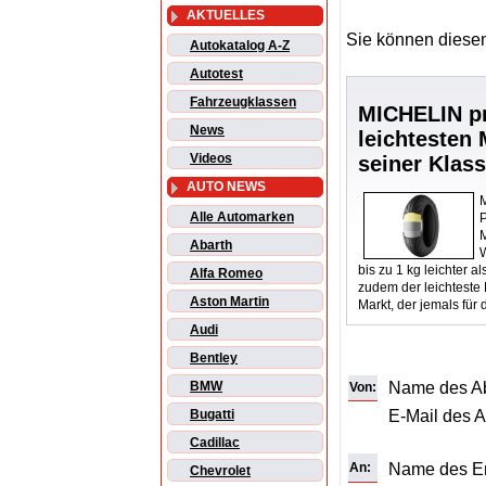
AKTUELLES
Sie können diesen
Autokatalog A-Z
Autotest
Fahrzeugklassen
MICHELIN pr
News
leichtesten 
Videos
seiner Klas
AUTO NEWS
Alle Automarken
P
M
Abarth
bis zu 1 kg leichter a
Alfa Romeo
zudem der leichtest
Aston Martin
Markt, der jemals für
Audi
Bentley
Name des A
BMW
Von:
E-Mail des 
Bugatti
Cadillac
An:
Name des E
Chevrolet