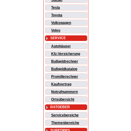
Suzuki
Tesla
Toyota
Volkswagen
Volvo
SERVICE
Autohäuser
Kfz-Versicherung
Bußgeldrechner
Bußgeldkatalog
Promillerechner
Kaufvertrag
Notrufnummern
Ortsübersicht
RATGEBER
Servicebereiche
Themenbereiche
SURFTIPPS