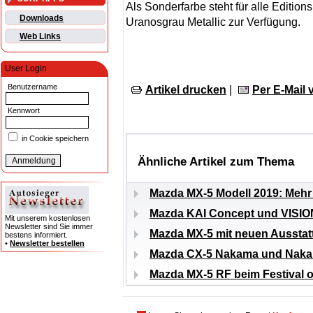
Als Sonderfarbe steht für alle Editio
Downloads
Uranosgrau Metallic zur Verfügung.
Web Links
User Login
Benutzername
Artikel drucken
|
Per E-Mail
Kennwort
in Cookie speichern
Ähnliche Artikel zum Thema
Mazda MX-5 Modell 2019: Mehr 
Mazda KAI Concept und VISIO
Mit unserem kostenlosen
Newsletter sind Sie immer
Mazda MX-5 mit neuen Ausstatt
bestens informiert.
•
Newsletter bestellen
Mazda CX-5 Nakama und Naka
Mazda MX-5 RF beim Festival 