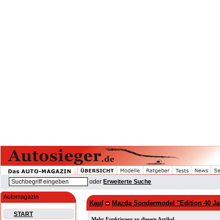
oder
Erweiterte Suche
Automagazin
Kauf
Mazda Sondermodel "Edition 40 Jahr
START
Mehr Funktionen zu diesem Artikel