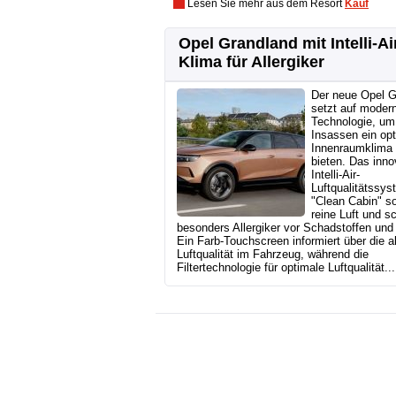
Lesen Sie mehr aus dem Resort
Kauf
Opel Grandland mit Intelli-Ai
Klima für Allergiker
Der neue Opel G
setzt auf moder
Technologie, um
Insassen ein op
Innenraumklima
bieten. Das inno
Intelli-Air-
Luftqualitätssys
"Clean Cabin" so
reine Luft und s
besonders Allergiker vor Schadstoffen und 
Ein Farb-Touchscreen informiert über die a
Luftqualität im Fahrzeug, während die
Filtertechnologie für optimale Luftqualität...