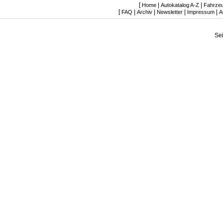
[
|
|
Home
Autokatalog A-Z
Fahrze
[
|
|
|
|
FAQ
Archiv
Newsletter
Impressum
A
Se