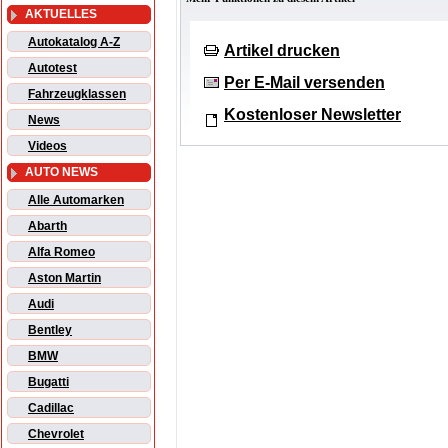
AKTUELLES
Autokatalog A-Z
Artikel drucken
Autotest
Per E-Mail versenden
Fahrzeugklassen
Kostenloser Newsletter
News
Videos
AUTO NEWS
Alle Automarken
Abarth
Alfa Romeo
Aston Martin
Audi
Bentley
BMW
Bugatti
Cadillac
Chevrolet