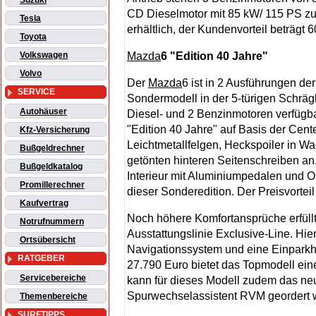
Suzuki
CD Dieselmotor mit 85 kW/ 115 PS zu
Tesla
erhältlich, der Kundenvorteil beträgt 
Toyota
Mazda
6 "Edition 40 Jahre"
Volkswagen
Volvo
Der
Mazda
6 ist in 2 Ausführungen der 
SERVICE
Sondermodell in der 5-türigen Schräg
Autohäuser
Diesel- und 2 Benzinmotoren verfügba
"Edition 40 Jahre" auf Basis der Cent
Kfz-Versicherung
Leichtmetallfelgen, Heckspoiler in W
Bußgeldrechner
getönten hinteren Seitenschreiben an.
Bußgeldkatalog
Interieur mit Aluminiumpedalen und O
Promillerechner
dieser Sonderedition. Der Preisvorteil
Kaufvertrag
Noch höhere Komfortansprüche erfüll
Notrufnummern
Ausstattungslinie Exclusive-Line. Hier
Ortsübersicht
Navigationssystem und eine Einparkhi
RATGEBER
27.790 Euro bietet das Topmodell ein
Servicebereiche
kann für dieses Modell zudem das ne
Spurwechselassistent RVM geordert 
Themenbereiche
SURFTIPPS