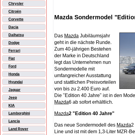
Chrysler
Citroën
Mazda Sondermodel "Edition 
Corvette
Dacia
Daihatsu
Das
Mazda
Jubiläumsjahr
geht in die nächste Runde.
Dodge
Zum 40-jährigen Bestehen
Ferrari
der Marke in Deutschland
Fiat
legt das Unternehmen nun
Ford
Sondermodelle mit
Honda
umfangreicher Ausstattung
und stattlichen Preisvorteilen
Hyundai
von bis zu 2.400 Euro auf.
Jaguar
Die "Edition 40 Jahre" ist in den Mod
Jeep
Mazda
6 ab sofort erhältlich.
KIA
Mazda
2 "Edition 40 Jahre"
Lamborghini
Lancia
Das neue Sondermodell des
Mazda
2
Land Rover
Line und ist mit dem 1,3-Liter MZR-B