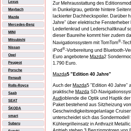
Lexus
Zur Mehrausstattung des Editionsmode
in Dunkelgrau, getönte hintere Seite
Maybach
lackierter Dachheckspoiler. Darüber h
Mazda
Jahre" über elektrische Fensterheber 
Mercedes-Benz
Lederlenkrad und Lederschaltknauf s
MINI
dieser Baureihe kommt hier zudem das
Mitsubishi
®
Navigationssystem mit TomTom
-Tec
Nissan
®
iPod
-Vorbereitung und Bluetooth-Ve
Opel
Euro angebotene
Mazda
2 Sondermode
1.790 Euro.
Peugeot
Porsche
Mazda
5 "Edition 40 Jahre"
Renault
Auch der
Mazda
5 "Edition 40 Jahre" 
Rolls-Royce
praktische
Mazda
SD-Navigationssyste
Saab
Audi
oblende die Optik und Haptik der 
SEAT
Paket bestehend aus Sitzheizung vorn
ŠKODA
Geschwindigkeitsregelanlage Cruise
smart
unterscheidet sich das Sondermodel
Kühlergrilleinsatz in Anthrazit Metal
Subaru
Antrieb stehen 3 Benzinmotoren von 8