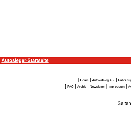
Autosieger-Startseite
[
|
|
Home
Autokatalog A-Z
Fahrzeu
[
|
|
|
|
FAQ
Archiv
Newsletter
Impressum
A
Seite