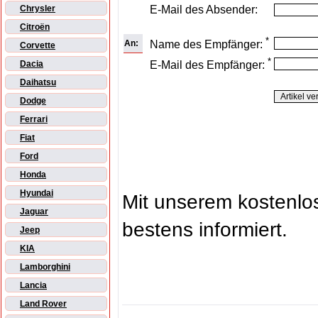
E-Mail des Absender:
Chrysler
Citroën
*
An:
Name des Empfänger:
Corvette
*
E-Mail des Empfänger:
Dacia
Daihatsu
Dodge
Ferrari
Fiat
Ford
Honda
Hyundai
Mit unserem kostenl
Jaguar
bestens informiert.
Jeep
KIA
Lamborghini
Lancia
Land Rover