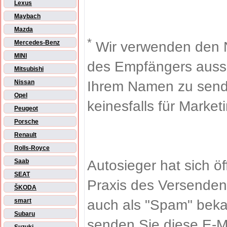
Lexus
Maybach
Mazda
*
Wir verwenden den 
Mercedes-Benz
MINI
des Empfängers aussch
Mitsubishi
Ihrem Namen zu sende
Nissan
Opel
keinesfalls für Market
Peugeot
Porsche
Renault
Rolls-Royce
Autosieger hat sich ö
Saab
SEAT
Praxis des Versenden
ŠKODA
auch als "Spam" beka
smart
Subaru
senden Sie diese E-M