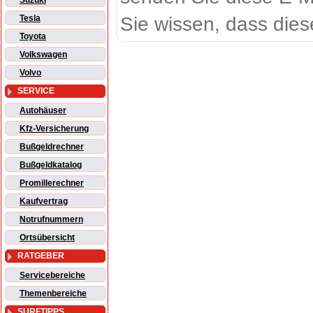
Suzuki
Sie wissen, dass dies
Tesla
Toyota
Volkswagen
Volvo
SERVICE
Autohäuser
Kfz-Versicherung
Bußgeldrechner
Bußgeldkatalog
Promillerechner
Kaufvertrag
Notrufnummern
Ortsübersicht
RATGEBER
Servicebereiche
Themenbereiche
SURFTIPPS