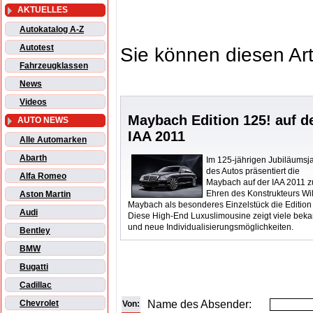
AKTUELLES
Autokatalog A-Z
Autotest
Sie können diesen Art
Fahrzeugklassen
News
Videos
Maybach Edition 125! auf d
AUTO NEWS
IAA 2011
Alle Automarken
Abarth
Im 125-jährigen Jubiläumsj
des Autos präsentiert die
Alfa Romeo
Maybach auf der IAA 2011 z
Ehren des Konstrukteurs Wi
Aston Martin
Maybach als besonderes Einzelstück die Edition
Audi
Diese High-End Luxuslimousine zeigt viele bek
und neue Individualisierungsmöglichkeiten.
Bentley
BMW
Bugatti
Cadillac
Name des Absender:
Chevrolet
Von: