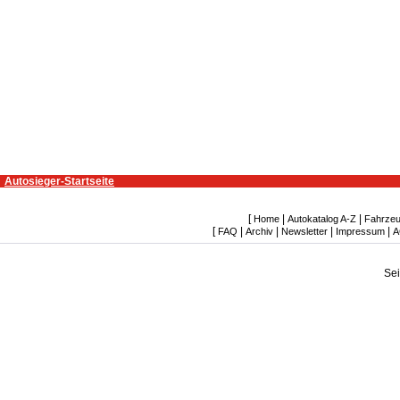
Autosieger-Startseite
[
|
|
Home
Autokatalog A-Z
Fahrzeu
[
|
|
|
|
FAQ
Archiv
Newsletter
Impressum
A
Se