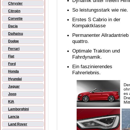
Dynamik unter freiem Him
Chrysler
So leistungsstark wie nie.
Citroën
Erstes S Cabrio in der
Corvette
Kompaktklasse
Dacia
Daihatsu
Permanenter Allradantrieb
quattro.
Dodge
Ferrari
Optimale Traktion und
Fahrdynamik.
Fiat
Ford
Ein faszinierendes
Honda
Fahrerlebnis.
Hyundai
Der
Jaguar
ohn
es 
Jeep
Dre
KIA
Mit
Lamborghini
Lancia
Land Rover