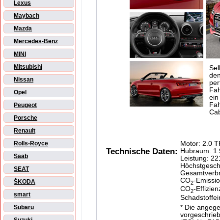
Lexus
Maybach
Mazda
Mercedes-Benz
MINI
Mitsubishi
Sel
den
Nissan
per
Fah
Opel
ein
Fah
Peugeot
Cab
Porsche
Renault
Motor: 2.0 T
Rolls-Royce
Technische Daten:
Hubraum: 1.
Saab
Leistung: 2
Höchstgesch
SEAT
Gesamtverbra
CO
-Emissio
ŠKODA
2
CO
-Effizien
2
smart
Schadstoffe
* Die angeg
Subaru
vorgeschrie