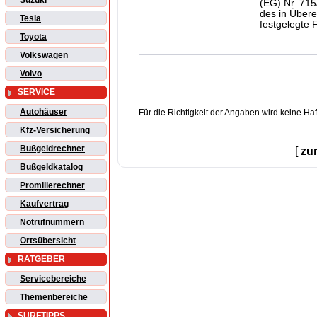
Suzuki
(EG) Nr. 715
des in Übere
Tesla
festgelegte 
Toyota
Volkswagen
Volvo
SERVICE
Autohäuser
Für die Richtigkeit der Angaben wird keine H
Kfz-Versicherung
Bußgeldrechner
[
zu
Bußgeldkatalog
Promillerechner
Kaufvertrag
Notrufnummern
Ortsübersicht
RATGEBER
Servicebereiche
Themenbereiche
SURFTIPPS