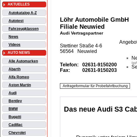
AKTUELLES
Autokatalog A-Z
Löhr Automobile GmbH
Autotest
Filiale Neuwied
Fahrzeugklassen
Audi Vertragspartner
News
Angebot
Videos
Stettiner Straße 4-6
56564 Neuwied
AUTO NEWS
N
Alle Automarken
(gg
Telefon:
02631-9150200
Se
Abarth
Fax:
02631-9150203
Alfa Romeo
Aston Martin
Audi
Bentley
Das neue Audi S3 Cab
BMW
Bugatti
Cadillac
Chevrolet