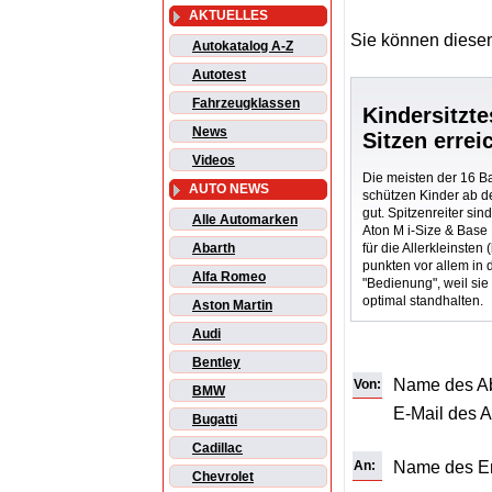
AKTUELLES
Sie können diesen
Autokatalog A-Z
Autotest
Fahrzeugklassen
Kindersitzte
News
Sitzen errei
Videos
Die meisten der 16 B
AUTO NEWS
schützen Kinder ab de
gut. Spitzenreiter si
Alle Automarken
Aton M i-Size & Base
für die Allerkleinsten
Abarth
punkten vor allem in 
Alfa Romeo
"Bedienung", weil si
optimal standhalten.
Aston Martin
Audi
Bentley
Name des A
Von:
BMW
E-Mail des 
Bugatti
Cadillac
An:
Name des E
Chevrolet