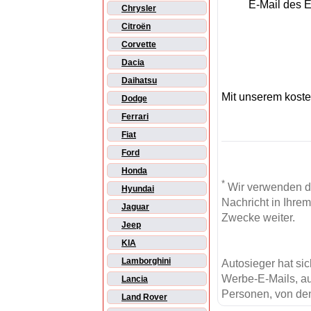
E-Mail des 
Chrysler
Citroën
Corvette
Dacia
Daihatsu
Mit unserem kost
Dodge
Ferrari
Fiat
Ford
Honda
*
Wir verwenden d
Hyundai
Nachricht in Ihre
Jaguar
Zwecke weiter.
Jeep
KIA
Lamborghini
Autosieger hat si
Werbe-E-Mails, au
Lancia
Personen, von den
Land Rover