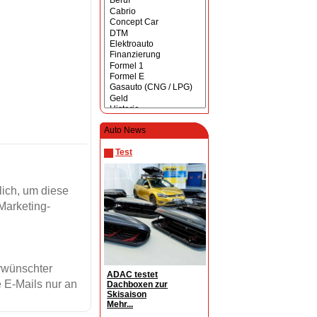
Auto News
Test
ich, um diese
Marketing-
erwünschter
ADAC testet
 E-Mails nur an
Dachboxen zur
Skisaison
Mehr...