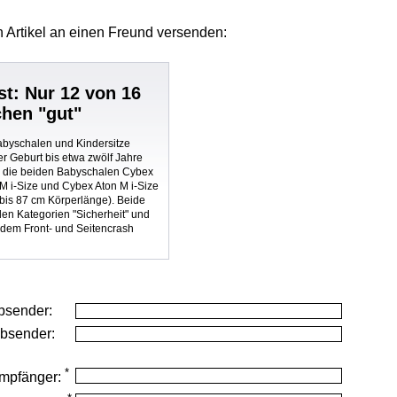
 Artikel
an einen Freund versenden:
st: Nur 12 von 16
chen "gut"
abyschalen und Kindersitze
r Geburt bis etwa zwölf Jahre
nd die beiden Babyschalen Cybex
 M i-Size und Cybex Aton M i-Size
 (bis 87 cm Körperlänge). Beide
den Kategorien "Sicherheit" und
e dem Front- und Seitencrash
bsender:
Absender:
*
mpfänger: