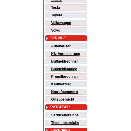
Suzuki
Tesla
Toyota
Volkswagen
Volvo
SERVICE
Autohäuser
Kfz-Versicherung
Bußgeldrechner
Bußgeldkatalog
Promillerechner
Kaufvertrag
Notrufnummern
Ortsübersicht
RATGEBER
Servicebereiche
Themenbereiche
SURFTIPPS