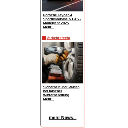
Porsche Taycan 4
Sportlimousine & GTS -
Modelljahr 2025
Mehr...
Verkehrsrecht
Sicherheit und Strafen
bei falscher
Winterbereifung
Mehr...
mehr News...