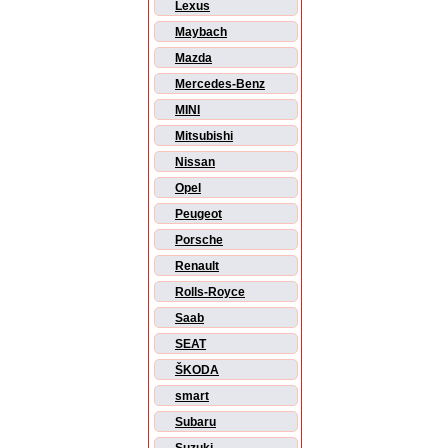
Lexus
Maybach
Mazda
Mercedes-Benz
MINI
Mitsubishi
Nissan
Opel
Peugeot
Porsche
Renault
Rolls-Royce
Saab
SEAT
ŠKODA
smart
Subaru