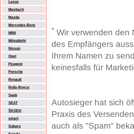
Lexus
Maybach
Mazda
Mercedes-Benz
*
Wir verwenden den 
MINI
Mitsubishi
des Empfängers aussch
Nissan
Ihrem Namen zu sende
Opel
Peugeot
keinesfalls für Market
Porsche
Renault
Rolls-Royce
Saab
Autosieger hat sich ö
SEAT
ŠKODA
Praxis des Versenden
smart
auch als "Spam" beka
Subaru