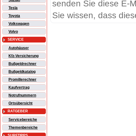
Suzuki
senden Sie diese E-M
Tesla
Sie wissen, dass dies
Toyota
Volkswagen
Volvo
SERVICE
Autohäuser
Kfz-Versicherung
Bußgeldrechner
Bußgeldkatalog
Promillerechner
Kaufvertrag
Notrufnummern
Ortsübersicht
RATGEBER
Servicebereiche
Themenbereiche
SURFTIPPS