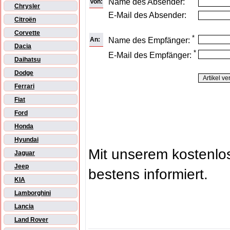
Name des Absender:
Von:
Chrysler
E-Mail des Absender:
Citroën
Corvette
*
An:
Name des Empfänger:
Dacia
*
E-Mail des Empfänger:
Daihatsu
Dodge
Ferrari
Fiat
Ford
Honda
Hyundai
Mit unserem kostenl
Jaguar
Jeep
bestens informiert.
KIA
Lamborghini
Lancia
Land Rover