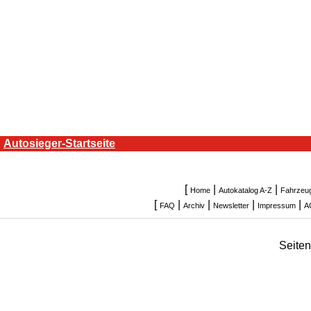
Autosieger-Startseite
[
|
|
Home
Autokatalog A-Z
Fahrzeu
[
|
|
|
|
FAQ
Archiv
Newsletter
Impressum
A
Seite