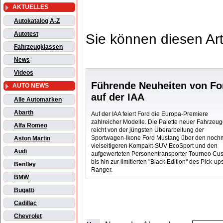
AKTUELLES
Autokatalog A-Z
Autotest
Sie können diesen Art
Fahrzeugklassen
News
Videos
Führende Neuheiten von Fo
AUTO NEWS
auf der IAA
Alle Automarken
Abarth
Auf der IAA feiert Ford die Europa-Premiere
zahlreicher Modelle. Die Palette neuer Fahrzeu
Alfa Romeo
reicht von der jüngsten Überarbeitung der
Sportwagen-Ikone Ford Mustang über den noch
Aston Martin
vielseitigeren Kompakt-SUV EcoSport und den
Audi
aufgewerteten Personentransporter Tourneo Cu
bis hin zur limitierten "Black Edition" des Pick-up
Bentley
Ranger.
BMW
Bugatti
Cadillac
Chevrolet