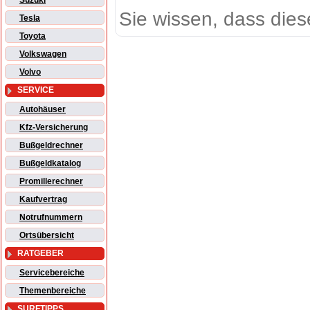
Suzuki
Sie wissen, dass dies
Tesla
Toyota
Volkswagen
Volvo
SERVICE
Autohäuser
Kfz-Versicherung
Bußgeldrechner
Bußgeldkatalog
Promillerechner
Kaufvertrag
Notrufnummern
Ortsübersicht
RATGEBER
Servicebereiche
Themenbereiche
SURFTIPPS