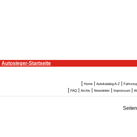
Autosieger-Startseite
[
|
|
Home
Autokatalog A-Z
Fahrzeu
[
|
|
|
|
FAQ
Archiv
Newsletter
Impressum
A
Seite