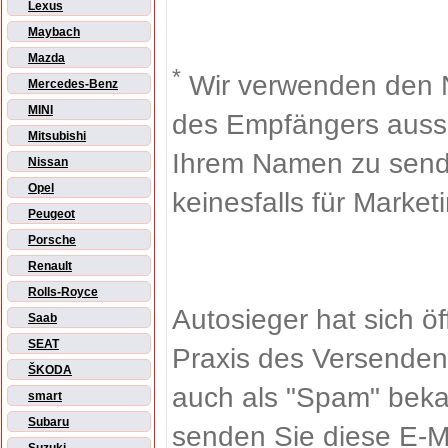
Lexus
Maybach
Mazda
*
Wir verwenden den 
Mercedes-Benz
MINI
des Empfängers aussch
Mitsubishi
Ihrem Namen zu sende
Nissan
Opel
keinesfalls für Market
Peugeot
Porsche
Renault
Rolls-Royce
Autosieger hat sich ö
Saab
SEAT
Praxis des Versenden
ŠKODA
auch als "Spam" beka
smart
Subaru
senden Sie diese E-M