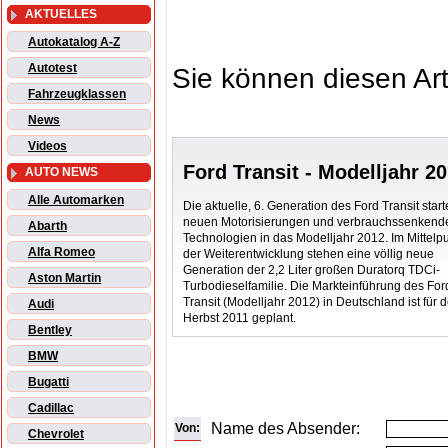
AKTUELLES
Autokatalog A-Z
Autotest
Sie können diesen Art
Fahrzeugklassen
News
Videos
Ford Transit - Modelljahr 2
AUTO NEWS
Alle Automarken
Die aktuelle, 6. Generation des Ford Transit start
neuen Motorisierungen und verbrauchssenkend
Abarth
Technologien in das Modelljahr 2012. Im Mittelp
Alfa Romeo
der Weiterentwicklung stehen eine völlig neue
Generation der 2,2 Liter großen Duratorq TDCi-
Aston Martin
Turbodieselfamilie. Die Markteinführung des For
Transit (Modelljahr 2012) in Deutschland ist für 
Audi
Herbst 2011 geplant.
Bentley
BMW
Bugatti
Cadillac
Name des Absender:
Von:
Chevrolet