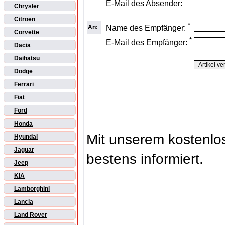
E-Mail des Absender:
Chrysler
Citroën
*
An:
Name des Empfänger:
Corvette
*
E-Mail des Empfänger:
Dacia
Daihatsu
Dodge
Ferrari
Fiat
Ford
Honda
Mit unserem kostenl
Hyundai
Jaguar
bestens informiert.
Jeep
KIA
Lamborghini
Lancia
Land Rover